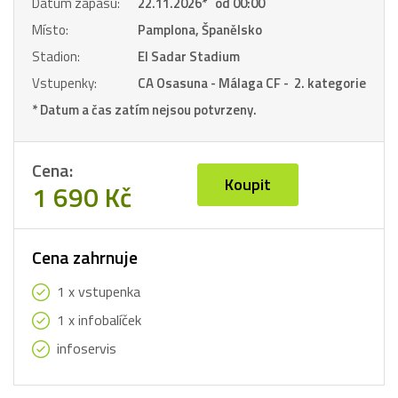
Datum zápasu:
22.11.2026
*
od 00:00
Místo:
Pamplona, Španělsko
Stadion:
El Sadar Stadium
Vstupenky:
CA Osasuna - Málaga CF - 2. kategorie
* Datum a čas zatím nejsou potvrzeny.
Cena:
Koupit
1 690 Kč
Cena zahrnuje
1 x vstupenka
1 x infobalíček
infoservis