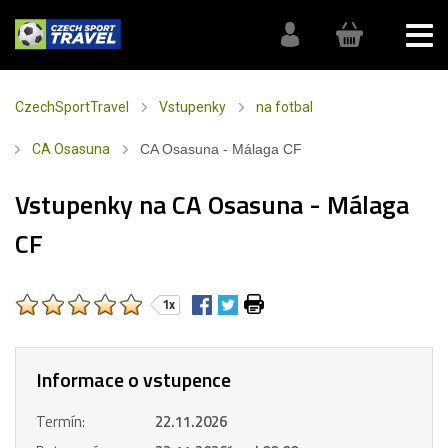
CzechSportTravel
Vstupenky
na fotbal
CA Osasuna
CA Osasuna - Málaga CF
Vstupenky na CA Osasuna - Málaga
CF
1x
Informace o vstupence
Termín:
22.11.2026