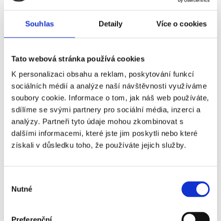
Souhlas
Detaily
Více o cookies
Tato webová stránka používá cookies
K personalizaci obsahu a reklam, poskytování funkcí
sociálních médií a analýze naší návštěvnosti využíváme
soubory cookie. Informace o tom, jak náš web používáte,
CA OSASUNA - MÁLAGA CF
sdílíme se svými partnery pro sociální média, inzerci a
analýzy. Partneři tyto údaje mohou zkombinovat s
dalšími informacemi, které jste jim poskytli nebo které
získali v důsledku toho, že používáte jejich služby.
Často kladené otázky:
Je termín utkání finálně potvrzený?
Výběr
Nutné
souhlasu
Kdy obdržím své vstupenky?
Preferenční