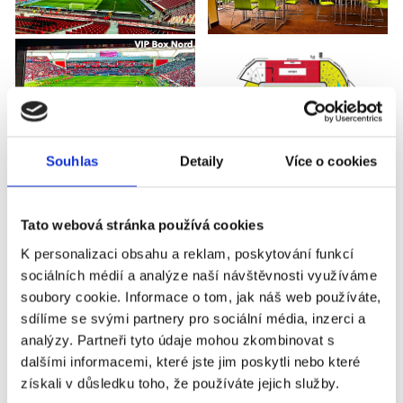
Souhlas
Detaily
Více o cookies
BAYER LEVERKUSEN - FC
AUGSBURG
Tato webová stránka používá cookies
K personalizaci obsahu a reklam, poskytování funkcí
sociálních médií a analýze naší návštěvnosti využíváme
Příplatky za vstupenky vyšší kategorie
soubory cookie. Informace o tom, jak náš web používáte,
sdílíme se svými partnery pro sociální média, inzerci a
Název
Příplatek
analýzy. Partneři tyto údaje mohou zkombinovat s
dalšími informacemi, které jste jim poskytli nebo které
získali v důsledku toho, že používáte jejich služby.
Bayer Leverkusen - FC
+310 Kč