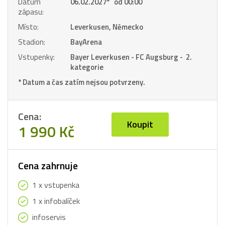
Datum
06.02.2027
*
od 00:00
zápasu:
Místo:
Leverkusen, Německo
Stadion:
BayArena
Vstupenky:
Bayer Leverkusen - FC Augsburg - 2.
kategorie
* Datum a čas zatím nejsou potvrzeny.
Cena:
Koupit
1 990 Kč
Cena zahrnuje
1 x vstupenka
1 x infobalíček
infoservis