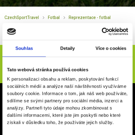
CzechSportTravel
Fotbal
Reprezentace - fotbal
Německo
Souhlas
Detaily
Více o cookies
Novinky e-mailem
Tato webová stránka používá cookies
ODESLAT
K personalizaci obsahu a reklam, poskytování funkcí
sociálních médií a analýze naší návštěvnosti využíváme
Kancelář Rakovník
soubory cookie. Informace o tom, jak náš web používáte,
sdílíme se svými partnery pro sociální média, inzerci a
Vysoká 267
analýzy. Partneři tyto údaje mohou zkombinovat s
26901, Rakovník
dalšími informacemi, které jste jim poskytli nebo které
Otevírací doba: Po - Pá 9:00 - 16:00
získali v důsledku toho, že používáte jejich služby.
Kancelář Praha