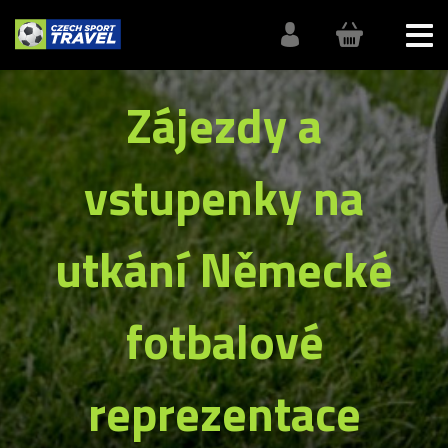
Zájezdy a
vstupenky na
utkání Německé
fotbalové
reprezentace