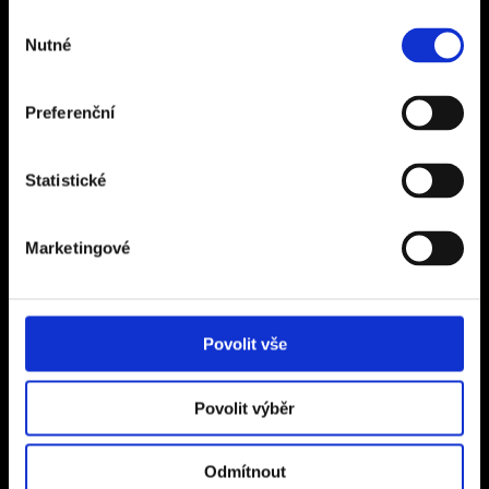
Ďáblická 118/63
Výběr
Nutné
souhlasu
182 00 Praha 8 – Ďáblice
Otevírací doba: Po - Pá 9:00 - 17:00
Preferenční
Sídlo společnosti
Statistické
CZECH SPORT TRAVEL s.r.o.
Na Terase 145/5
182 00 Praha 8 – Ďáblice
Marketingové
IČ 24311197
DIČ CZ24311197
Povolit vše
Informace
Reference
Povolit výběr
Pojištění
Zájezdy na míru
Odmítnout