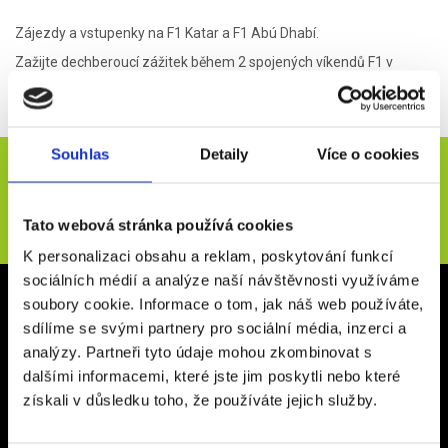
Zájezdy a vstupenky na F1 Katar a F1 Abú Dhabí.
Zažijte dechberoucí zážitek během 2 spojených víkendů F1 v
Kataru a Abú Dhabí, doplněné o několikadenní zastávku v Dubaji a
s kompletním servisem či transfery v ceně.
Souhlas
Detaily
Více o cookies
Novinky e-mailem
ODESLAT
Tato webová stránka používá cookies
K personalizaci obsahu a reklam, poskytování funkcí
sociálních médií a analýze naší návštěvnosti využíváme
Kancelář Rakovník
soubory cookie. Informace o tom, jak náš web používáte,
sdílíme se svými partnery pro sociální média, inzerci a
Vysoká 267
analýzy. Partneři tyto údaje mohou zkombinovat s
26901, Rakovník
dalšími informacemi, které jste jim poskytli nebo které
Otevírací doba: Po - Pá 9:00 - 16:00
získali v důsledku toho, že používáte jejich služby.
Kancelář Praha