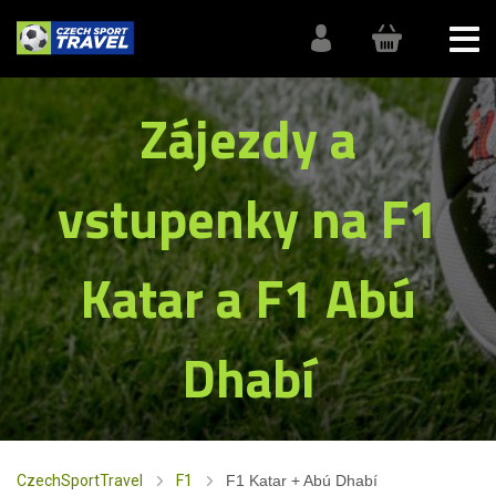
Zájezdy a
vstupenky na F1
Katar a F1 Abú
Dhabí
CzechSportTravel
F1
F1 Katar + Abú Dhabí