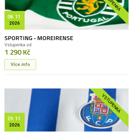
VSTUPENKA
08. 11.
2026
SPORTING - MOREIRENSE
Vstupenka od
1 290 Kč
Více info
VSTUPENKA
29. 11.
2026