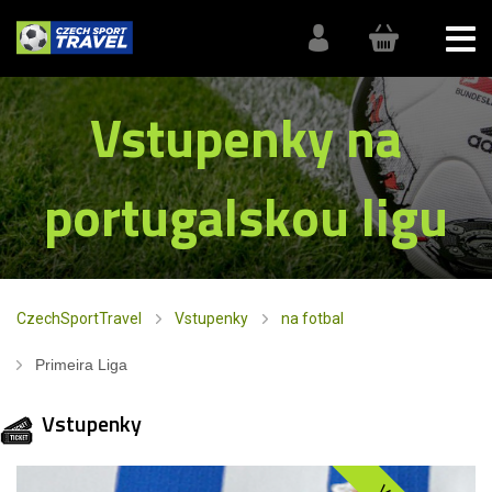
Vstupenky na
portugalskou ligu
CzechSportTravel
Vstupenky
na fotbal
Primeira Liga
Vstupenky