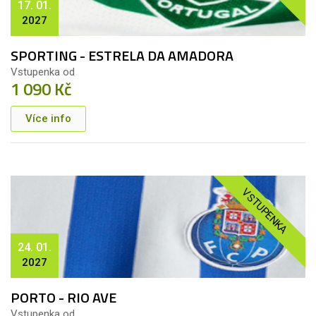
17. 01.
2027
SPORTING - ESTRELA DA AMADORA
Vstupenka od
1 090 Kč
Více info
VSTUPENKA
24. 01.
2027
PORTO - RIO AVE
Vstupenka od