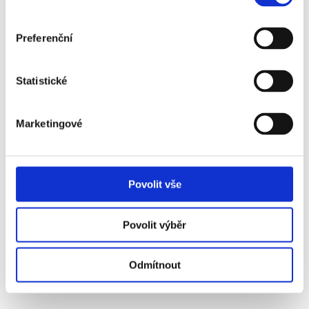
Více info
Preferenční
Statistické
VSTUPENKA
Marketingové
27. 12.
2026
Povolit vše
BENFICA - SPORTING
Vstupenka od
Povolit výběr
11 090 Kč
Více info
Odmítnout