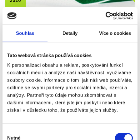
2026
SPORTING - ESTORIL PRAIA
Vstupenka od
1 290 Kč
Souhlas
Detaily
Více o cookies
Více info
Tato webová stránka používá cookies
K personalizaci obsahu a reklam, poskytování funkcí
sociálních médií a analýze naší návštěvnosti využíváme
VSTUPENKA
soubory cookie. Informace o tom, jak náš web používáte,
sdílíme se svými partnery pro sociální média, inzerci a
analýzy. Partneři tyto údaje mohou zkombinovat s
27. 12.
dalšími informacemi, které jste jim poskytli nebo které
2026
získali v důsledku toho, že používáte jejich služby.
PORTO - NACIONAL MADEIRA
Vstupenka od
Výběr
3 290 Kč
Nutné
souhlasu