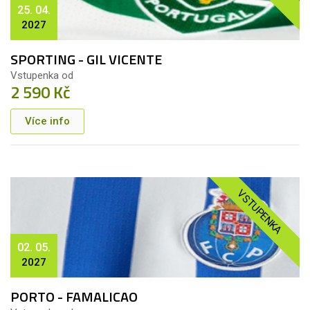
25. 04.
2027
SPORTING - GIL VICENTE
Vstupenka od
2 590 Kč
Více info
VSTUPENKA
02. 05.
2027
PORTO - FAMALICAO