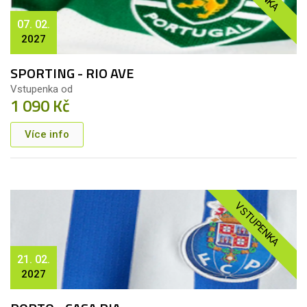
07. 02.
2027
SPORTING - RIO AVE
Vstupenka od
1 090 Kč
Více info
VSTUPENKA
21. 02.
2027