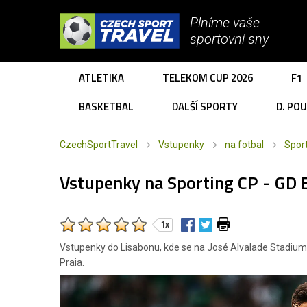
Plníme vaše
sportovní sny
ATLETIKA
TELEKOM CUP 2026
F1
BASKETBAL
DALŠÍ SPORTY
D. PO
CzechSportTravel
Vstupenky
na fotbal
Spor
Vstupenky na Sporting CP - GD E
1x
Vstupenky do Lisabonu, kde se na José Alvalade Stadium u
Praia.