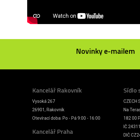
Novinky e-mailem
Kancelář Rakovník
Sídlo 
Vysoká 267
CZECH S
26901, Rakovník
Na Tera
Otevírací doba: Po - Pá 9:00 - 16:00
182 00 P
IČ 2431
Kancelář Praha
DIČ CZ2