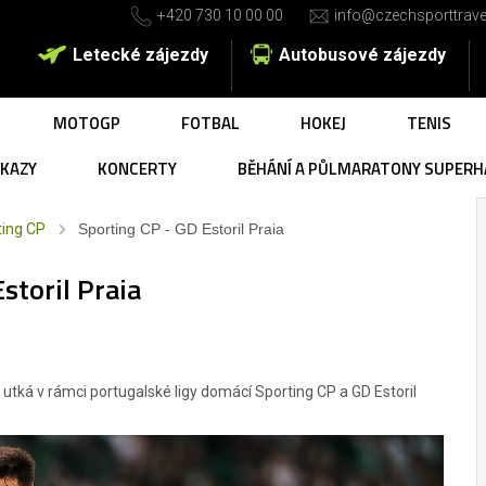
+420 730 10 00 00
info@czechsporttrave
Letecké zájezdy
Autobusové zájezdy
MOTOGP
FOTBAL
HOKEJ
TENIS
UKAZY
KONCERTY
BĚHÁNÍ A PŮLMARATONY SUPERH
ting CP
Sporting CP - GD Estoril Praia
storil Praia
tká v rámci portugalské ligy domácí Sporting CP a GD Estoril