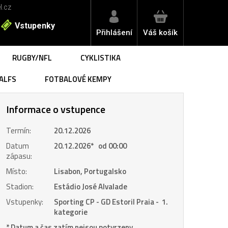
l.cz
Vstupenky
Přihlášení
Váš košík
RUGBY/NFL
CYKLISTIKA
ALFS
FOTBALOVÉ KEMPY
Informace o vstupence
Termín:
20.12.2026
Datum
20.12.2026
*
od 00:00
zápasu:
Místo:
Lisabon, Portugalsko
Stadion:
Estádio José Alvalade
Vstupenky:
Sporting CP - GD Estoril Praia - 1.
kategorie
* Datum a čas zatím nejsou potvrzeny.