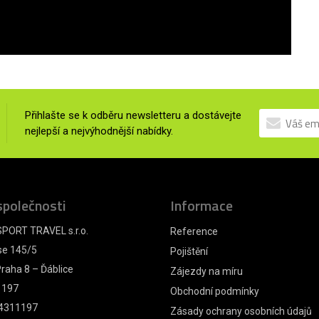
Přihlašte se k odběru newsletteru a dostávejte
nejlepší a nejvýhodnější nabídky.
společnosti
Informace
PORT TRAVEL s.r.o.
Reference
se 145/5
Pojištění
raha 8 – Ďáblice
Zájezdy na míru
1197
Obchodní podmínky
4311197
Zásady ochrany osobních údajů