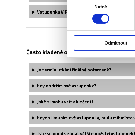
Nutné
souhlasu
Vstupenka
VIP Lions
obsahuje:
Odmítnout
Často kladené otázky:
Je termín utkání finálně potvrzený?
Kdy obdržím své vstupenky?
Jaké si mohu vzít oblečení?
Když si koupím dvě vstupenky, budu mít místa 
Jste schopni sehnat větší množství vstupenek