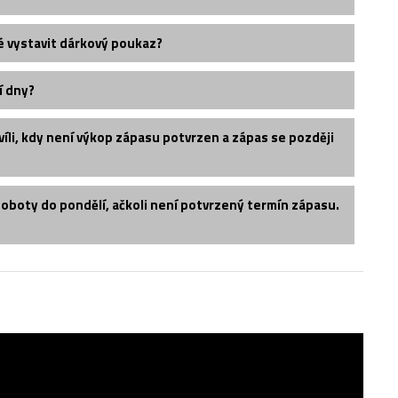
é vystavit dárkový poukaz?
í dny?
íli, kdy není výkop zápasu potvrzen a zápas se později
soboty do pondělí, ačkoli není potvrzený termín zápasu.