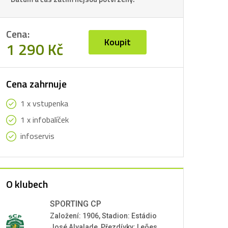
Cena:
Koupit
1 290 Kč
Cena zahrnuje
1 x vstupenka
1 x infobalíček
infoservis
O klubech
SPORTING CP
Založení: 1906, Stadion: Estádio
José Alvalade, Přezdívky: Leões