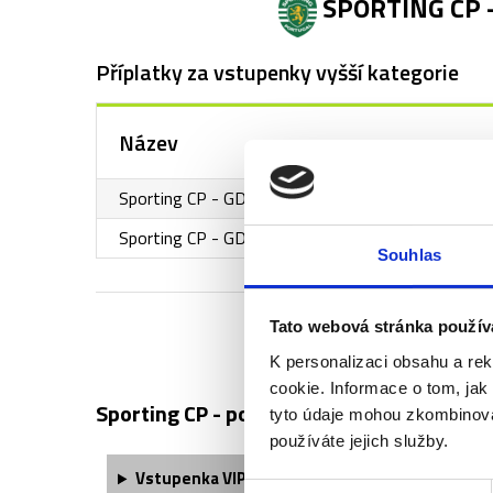
SPORTING CP -
Příplatky za vstupenky vyšší kategorie
Název
Sporting CP - GD Estoril Praia - VIP Lions
Sporting CP - GD Estoril Praia - VIP Silver
Souhlas
Tato webová stránka použív
K personalizaci obsahu a re
cookie. Informace o tom, jak
Sporting CP - popis vstupenek ↓
tyto údaje mohou zkombinovat
používáte jejich služby.
Vstupenka VIP Silver obsahuje:
Výběr