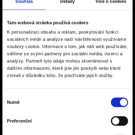
Kancelář Rakovník
Souhlas
Detaily
Více o cookies
Vysoká 267
26901, Rakovník
Tato webová stránka používá cookies
Otevírací doba: Po - Pá 9:00 - 16:00
K personalizaci obsahu a reklam, poskytování funkcí
Kancelář Praha
sociálních médií a analýze naší návštěvnosti využíváme
soubory cookie. Informace o tom, jak náš web používáte,
Ďáblická 118/63
sdílíme se svými partnery pro sociální média, inzerci a
182 00 Praha 8 – Ďáblice
analýzy. Partneři tyto údaje mohou zkombinovat s
Otevírací doba: Po - Pá 9:00 - 17:00
dalšími informacemi, které jste jim poskytli nebo které
získali v důsledku toho, že používáte jejich služby.
Sídlo společnosti
CZECH SPORT TRAVEL s.r.o.
Výběr
Nutné
Na Terase 145/5
souhlasu
182 00 Praha 8 – Ďáblice
IČ 24311197
Preferenční
DIČ CZ24311197