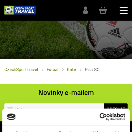
CzechSportTravel
Fotbal
Itálie
Pisa SC
Novinky e-mailem
ODESLAT