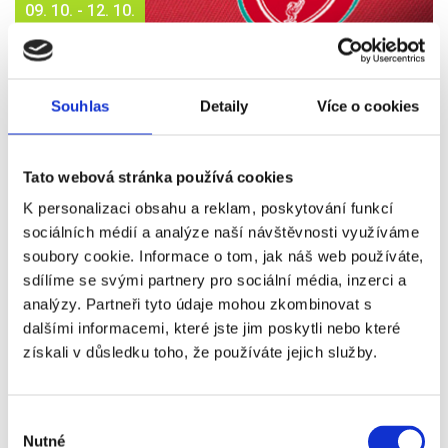
09. 10. - 12. 10.
2026
LIVERPOOL - MANCHESTER CITY
Vstupenka, letenka, ubytování, snídaně, cestovní pojištění
Souhlas
Detaily
Více o cookies
27 990 Kč
Více info
Tato webová stránka používá cookies
K personalizaci obsahu a reklam, poskytování funkcí
sociálních médií a analýze naší návštěvnosti využíváme
soubory cookie. Informace o tom, jak náš web používáte,
sdílíme se svými partnery pro sociální média, inzerci a
analýzy. Partneři tyto údaje mohou zkombinovat s
dalšími informacemi, které jste jim poskytli nebo které
získali v důsledku toho, že používáte jejich služby.
10. 10. - 12. 10.
2026
CHELSEA - BOURNEMOUTH
Výběr
Nutné
souhlasu