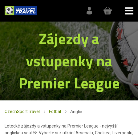
Zájezdy a
vstupenky na
Premier League
CzechSportTravel
Fotbal
Anglie
Letecké zájezdy a vstupenky na Premier League - nejvyšší
anglickou soutěž. Vyberte si z utkání Arsenalu, Chelsea, Liverpoolu,