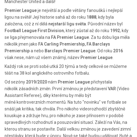
Manchester United a další!
Premier League
je největší a podle většiny fanoušků i nejlepší
ligou na světě! Její historie sahá až do roku
1888
, kdy byla
založena, což z ní dělá
nejstarší ligu světa
. Původní název byl
Football League First Division
, který zůstal až do roku
1992
, kdy
se liga přejmenovala na
FA Premier League
. Za tu dobu liga měla
několik jmen jako
FA Carling Premiership, FA Barclays
Premiership
a nebo
Barclays Premier League
. Od roku
2016
však nese, nám už všem známý, název
Premier League
.
Každý rok se proti sobě utká 20 týmů a tedy celkově se můžeme
těšit na 38 kol anglického ostrovního fotbalu.
Od sezóny
2019/2020
nám
Premier League
přichystala
několik zásadních změn. První změnou je představení
VAR
(Video
Assistant Referee), díky kterému by mělo být
méně kontroverzních momentů. Na tuto "novinku" ve fotbale se
snáší jak kritika, tak chvála. Pro někoho videorozhodčí zbytěčně
kouskuje a zdržuje hru, pro někoho je zase přínosem v podobě
spravedlivých rozhodnutí a posuzování situací. Záleží na Vás, na
kterou stranu se postavíte. Další velkou změnou je zavedení zimní
přestávky, která bude v únoru. Nově se také budou udělovat žluté a