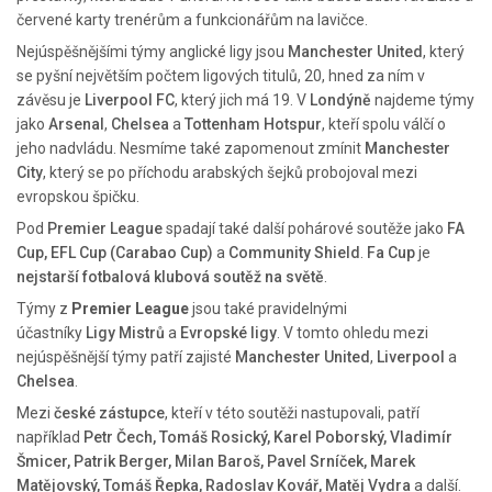
červené karty trenérům a funkcionářům na lavičce.
Nejúspěšnějšími týmy anglické ligy jsou
Manchester United
, který
se pyšní největším počtem ligových titulů, 20, hned za ním v
závěsu je
Liverpool FC
, který jich má 19. V
Londýně
najdeme týmy
jako
Arsenal
,
Chelsea
a
Tottenham Hotspur
, kteří spolu válčí o
jeho nadvládu. Nesmíme také zapomenout zmínit
Manchester
City
, který se po příchodu arabských šejků probojoval mezi
evropskou špičku.
Pod
Premier League
spadají také další pohárové soutěže jako
FA
Cup, EFL Cup (Carabao Cup)
a
Community Shield
.
Fa Cup
je
nejstarší fotbalová klubová soutěž na světě
.
Týmy z
Premier League
jsou také pravidelnými
účastníky
Ligy Mistrů
a
Evropské ligy
. V tomto ohledu mezi
nejúspěšnější týmy patří zajisté
Manchester United
,
Liverpool
a
Chelsea
.
Mezi
české zástupce
, kteří v této soutěži nastupovali, patří
například
Petr Čech, Tomáš Rosický, Karel Poborský, Vladimír
Šmicer, Patrik Berger, Milan Baroš, Pavel Srníček, Marek
Matějovský, Tomáš Řepka, Radoslav Kovář, Matěj Vydra
a další.