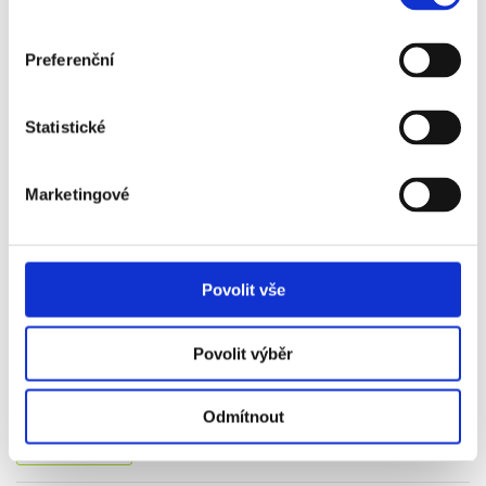
Vstupenka, letenka, ubytování, snídaně, cestovní pojištění
14 290 Kč
Preferenční
Více info
Statistické
Marketingové
10. 10. - 12. 10.
Povolit vše
2026
ARSENAL - LEEDS
Povolit výběr
Vstupenka, letenka, ubytování, snídaně, cestovní pojištění
27 690 Kč
Odmítnout
Více info