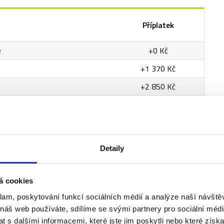
Příplatek
e
+0 Kč
+1 370 Kč
+2 850 Kč
um
+3 350 Kč
+3 670 Kč
City
+4 430 Kč
Detaily
 City Premium
+6 000 Kč
+6 410 Kč
á cookies
+7 260 Kč
klam, poskytování funkcí sociálních médií a analýze naší návšt
 náš web používáte, sdílíme se svými partnery pro sociální média
+17 750 Kč
 s dalšími informacemi, které jste jim poskytli nebo které získa