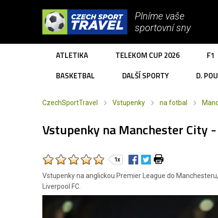
Plníme vaše
sportovní sny
ATLETIKA
TELEKOM CUP 2026
F1
BASKETBAL
DALŠÍ SPORTY
D. PO
CzechSportTravel
Vstupenky
na fotbal
Manc
Vstupenky na Manchester City -
1x
Vstupenky na anglickou Premier League do Manchesteru,
Liverpool FC.