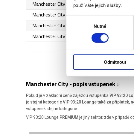
Manchester City - Liverpool FC - VIP Commonwea
používáte jejich služby.
Manchester City - Liverpool FC - VIP Mancunian
Výběr
Manchester City - Liverpool FC - VIP Tunnel Club
Nutné
souhlasu
Manchester City - Liverpool FC - VIP Tunnel Club P
Odmítnout
Manchester City - popis vstupenek ↓
Pokud je v základní ceně zájezdu vstupenka
VIP 93:20 L
je
stejná kategorie VIP 93:20 Lounge také za příplatek, 
vstupenek stejné kategorie.
VIP 93:20 Lounge
PREMIUM
je jiný sektor, zde v případě 