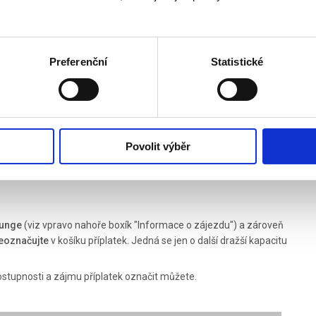
lth
+17 750 Kč
+48 480 Kč
+51 970 Kč
Preferenční
Statistické
remier
+101 380 Kč
Povolit výběr
ounge
(viz vpravo nahoře boxík "Informace o zájezdu") a zároveň
neoznačujte
v košíku příplatek. Jedná se jen o další dražší kapacitu
dostupnosti a zájmu příplatek označit můžete.