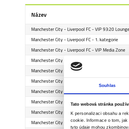
Název
Manchester City - Liverpool FC - VIP 93:20 Loung
Manchester City - Liverpool FC - 1. kategorie
Manchester City - Liverpool FC - VIP Media Zone
Manchester City - Liverpool FC - VIP 93:20 Premi
Manchester City - Liverpool FC - VIP Sports Bar
Manchester City - Liverpool FC - VIP Heart of the 
Souhlas
Manchester City - Liverpool FC - VIP Heart of the
Manchester City - Liverpool FC - VIP Manager
Tato webová stránka použív
Manchester City - Liverpool FC - VIP Citizens
K personalizaci obsahu a re
cookie. Informace o tom, jak
Manchester City - Liverpool FC - VIP 1894 Bar
tyto údaje mohou zkombinovat