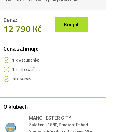
Cena:
Koupit
12 790 Kč
Cena zahrnuje
1 x vstupenka
1 x infobalíček
infoservis
O klubech
MANCHESTER CITY
Založení: 1880, Stadion: Etihad
Stadium, Přezdívky: Citizens, Sky