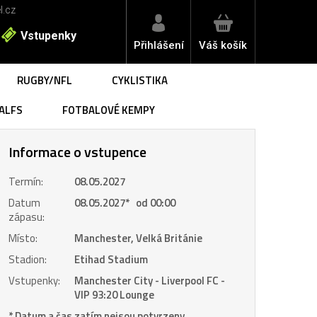
l.cz
Vstupenky
Přihlášení
Váš košík
RUGBY/NFL
CYKLISTIKA
ALFS
FOTBALOVÉ KEMPY
Informace o vstupence
Termín:
08.05.2027
Datum
08.05.2027
*
od 00:00
zápasu:
Místo:
Manchester, Velká Británie
Stadion:
Etihad Stadium
Vstupenky:
Manchester City - Liverpool FC -
VIP 93:20 Lounge
* Datum a čas zatím nejsou potvrzeny.