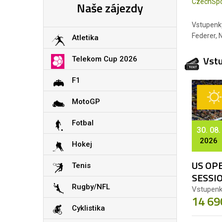
CzechSpo
Naše zájezdy
Vstupenky
Federer, N
Atletika
Vst
Telekom Cup 2026
F1
MotoGP
Fotbal
30. 08.
2026
Hokej
US OPE
Tenis
SESSI
Rugby/NFL
Vstupenk
14 69
Cyklistika