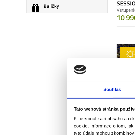
SESSI
Balíčky
Vstupenk
10 99
03. 09.
2026
Souhlas
US OPE
SESSI
Tato webová stránka použív
Vstupenk
12 59
K personalizaci obsahu a re
cookie. Informace o tom, jak
tyto údaje mohou zkombinovat