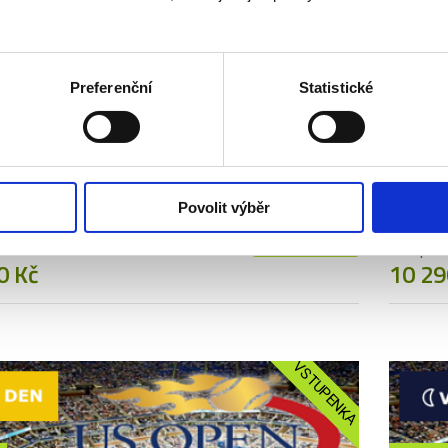
VSTUPENKA
Preferenční
Statistické
04. 09.
2026
N - 2./3. KOLO | DENNÍ
US OPE
Povolit výběr
ON
SESSI
Více info
a od
Vstupen
0 Kč
10 29
VSTUPENKA