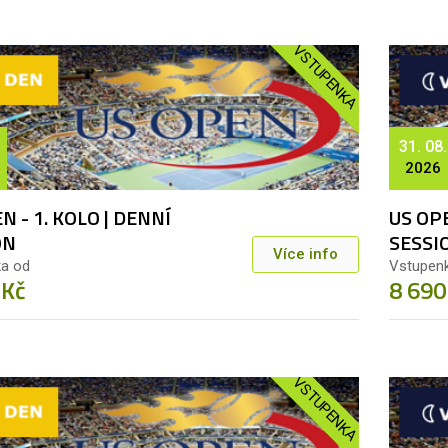
VSTUPENKA
31. 08.
2026
N - 1. KOLO | DENNÍ
US OPE
ON
SESSI
Více info
a od
Vstupen
 Kč
8 690
VSTUPENKA