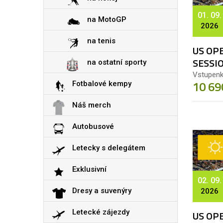
01. 09.
na MotoGP
2026
na tenis
US OPE
SESSI
na ostatní sporty
Vstupenk
10 69
Fotbalové kempy
Náš merch
Autobusové
Letecky s delegátem
Exklusivní
02. 09.
Dresy a suvenýry
2026
Letecké zájezdy
US OPE