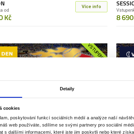
ON
SESSI
Více info
a od
Vstupen
0 Kč
8 690
VSTUPENKA
03. 09.
2026
Detaily
N - 1./2. KOLO | DENNÍ
US OPE
ON
SESSI
Více info
á cookies
a od
Vstupen
0 Kč
9 190
klam, poskytování funkcí sociálních médií a analýze naší návšt
 náš web používáte, sdílíme se svými partnery pro sociální média
 s dalšími informacemi, které jste jim poskytli nebo které získa