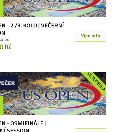
N - 2./3. KOLO | VEČERNÍ
ON
Více info
ka od
0 Kč
VSTUPENKA
N - OSMIFINÁLE |
NÍ SESSION