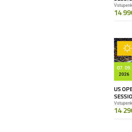
Vstupenk
14 99
07. 09.
2026
US OPE
SESSI
Vstupenk
14 29