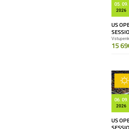
05. 09.
2026
US OPE
SESSI
Vstupenk
15 69
06. 09.
2026
US OPE
SESSI