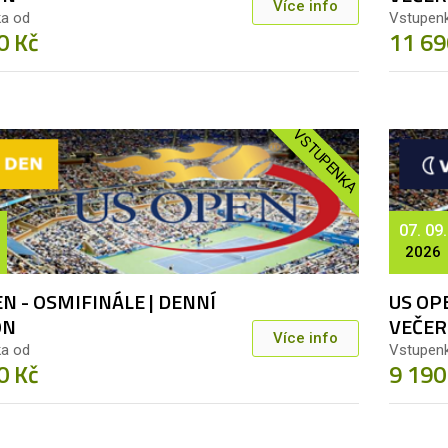
Více info
a od
Vstupen
0 Kč
11 69
VSTUPENKA
07. 09.
2026
N - OSMIFINÁLE | DENNÍ
US OPE
ON
VEČER
Více info
a od
Vstupen
0 Kč
9 190