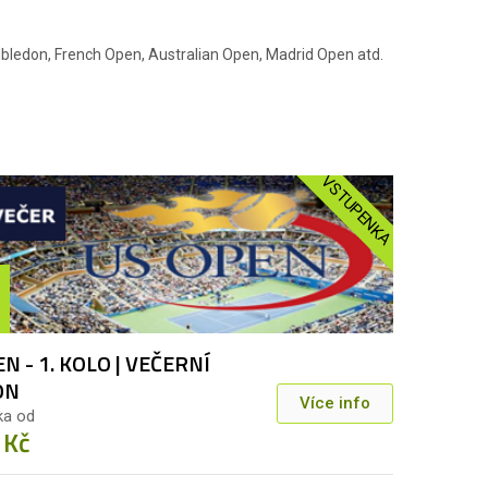
bledon, French Open, Australian Open, Madrid Open atd.
VSTUPENKA
N - 1. KOLO | VEČERNÍ
ON
Více info
ka od
 Kč