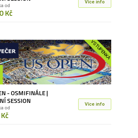
Více info
ka od
0 Kč
VSTUPENKA
N - OSMIFINÁLE |
NÍ SESSION
Více info
ka od
 Kč