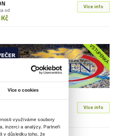
ON
Více info
ka od
 Kč
VSTUPENKA
Více o cookies
N - 1./2. KOLO | VEČERNÍ
ON
Více info
ka od
 Kč
ěvnosti využíváme soubory
, inzerci a analýzy. Partneři
li v důsledku toho, že