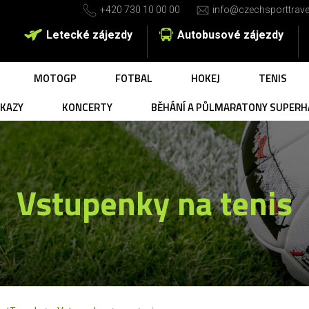
+420 730 10 00 00
info@czechsporttrave
Letecké zájezdy
Autobusové zájezdy
MOTOGP
FOTBAL
HOKEJ
TENIS
UKAZY
KONCERTY
BĚHÁNÍ A PŮLMARATONY SUPERH
Vstupenky na tenis