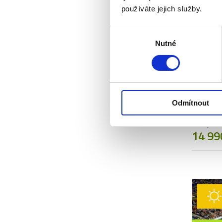
používáte jejich služby.
Výběr
Nutné
souhlasu
04. 09.
2026
US OPE
Odmítnout
SESSI
Vstupenk
14 99