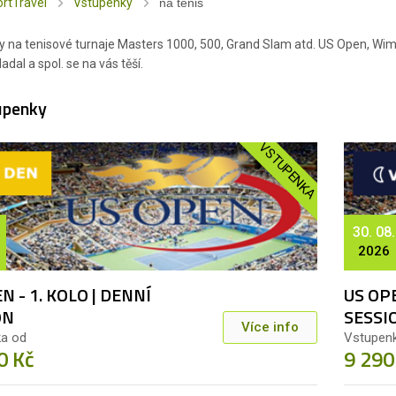
rtTravel
Vstupenky
na tenis
 na tenisové turnaje Masters 1000, 500, Grand Slam atd. US Open, Wim
adal a spol. se na vás těší.
upenky
VSTUPENKA
30. 08.
2026
N - 1. KOLO | DENNÍ
US OPE
ON
SESSI
Více info
a od
Vstupen
0 Kč
9 290