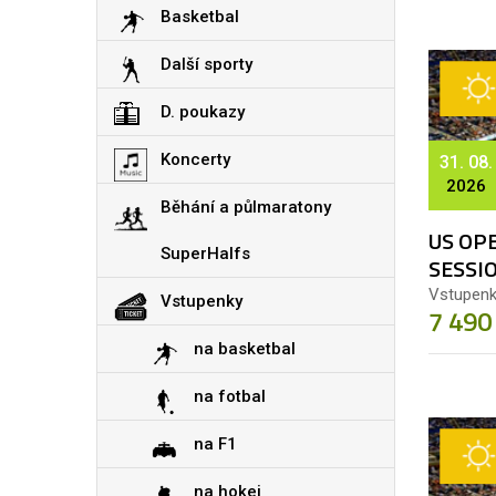
Basketbal
Další sporty
D. poukazy
Koncerty
31. 08.
2026
Běhání a půlmaratony
US OPE
SuperHalfs
SESSI
Vstupenk
Vstupenky
7 490
na basketbal
na fotbal
na F1
na hokej