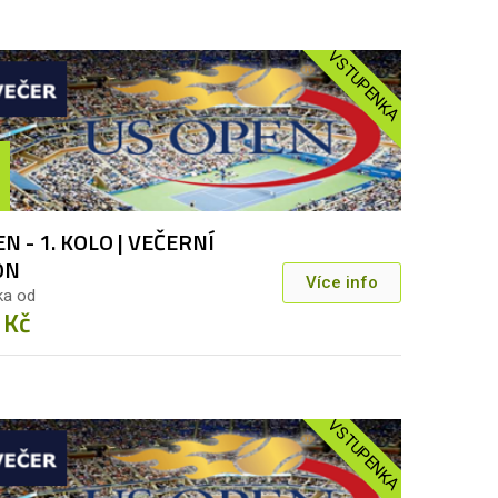
VSTUPENKA
N - 1. KOLO | VEČERNÍ
ON
Více info
ka od
 Kč
VSTUPENKA