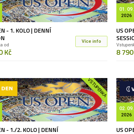
01. 09.
2026
N - 1. KOLO | DENNÍ
US OPE
ON
SESSI
Více info
a od
Vstupen
0 Kč
8 790
VSTUPENKA
02. 09.
2026
N - 1./2. KOLO | DENNÍ
US OPE