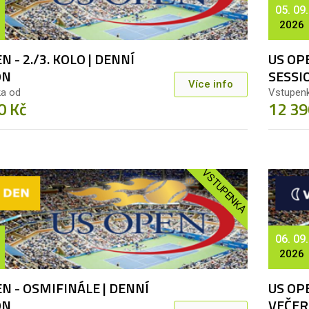
05. 09.
2026
N - 2./3. KOLO | DENNÍ
US OPE
ON
SESSI
Více info
a od
Vstupen
0 Kč
12 39
VSTUPENKA
06. 09.
2026
N - OSMIFINÁLE | DENNÍ
US OPE
ON
VEČER