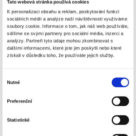
Tato webová stránka používá cookies
K personalizaci obsahu a reklam, poskytování funkcí
sociálních médií a analýze naší návštěvnosti využíváme
soubory cookie. Informace o tom, jak náš web používáte,
VSTUPENKA
sdílíme se svými partnery pro sociální média, inzerci a
analýzy. Partneři tyto údaje mohou zkombinovat s
dalšími informacemi, které jste jim poskytli nebo které
12. 12.
získali v důsledku toho, že používáte jejich služby.
2026
ANDERLECHT - SPORTING CHARLEROI
Výběr
Vstupenka od
Nutné
souhlasu
1 290 Kč
Více info
Preferenční
Statistické