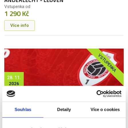
Vstupenka od
1 290 Kč
Více info
VSTUPENKA
28. 11.
2026
ROYAL ANTVERPY - ANDERLECHT
Vstupenka od
2 390 Kč
Souhlas
Detaily
Více o cookies
Více info