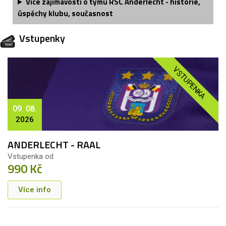
Více zajímavostí o týmu RSC Anderlecht - historie,
úspěchy klubu, současnost
Vstupenky
VSTUPENKA
09. 08.
2026
ANDERLECHT - RAAL
Vstupenka od
990 Kč
Více info