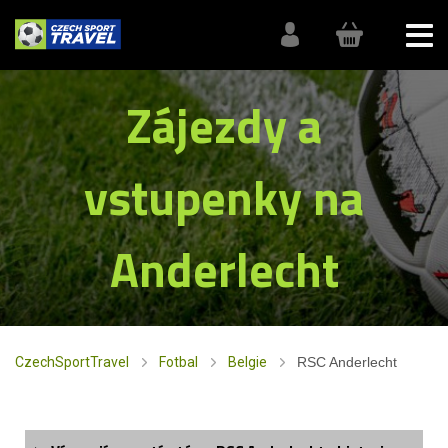
Zájezdy a
vstupenky na
Anderlecht
CzechSportTravel
Fotbal
Belgie
RSC Anderlecht