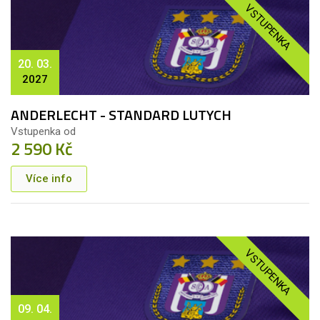
VSTUPENKA
20. 03.
2027
ANDERLECHT - STANDARD LUTYCH
Vstupenka od
2 590 Kč
Více info
VSTUPENKA
09. 04.