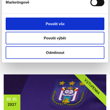
VSTUPENKA
Marketingové
26. 12.
2026
Povolit vše
ANDERLECHT - ST. TRUIDENSE
Povolit výběr
Vstupenka od
1 290 Kč
Odmítnout
Více info
VSTUPENKA
30. 01.
2027