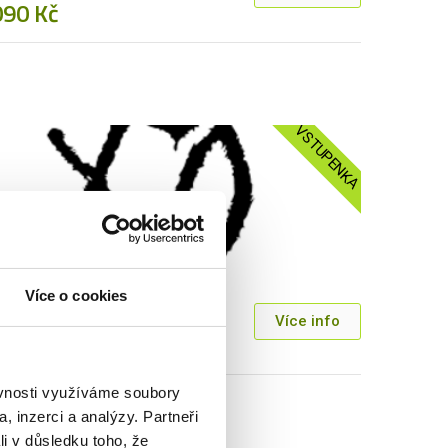
090 Kč
VSTUPENKA
EEKND - LONDÝN
Více o cookies
ka
Více info
590 Kč
ěvnosti využíváme soubory
, inzerci a analýzy. Partneři
li v důsledku toho, že