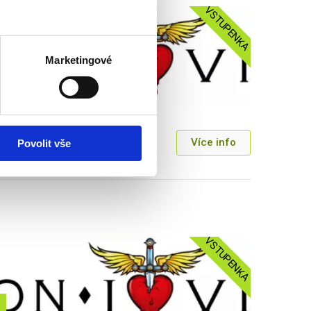
VSTUPENKA
Marketingové
OVI - LONDÝN
ka
Více info
Povolit vše
500 Kč
VSTUPENKA