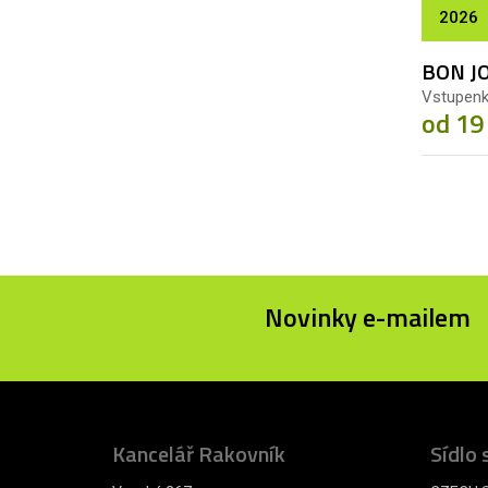
2026
BON JO
Vstupen
od 19
Novinky e-mailem
Kancelář Rakovník
Sídlo 