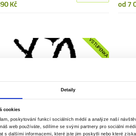
890 Kč
od 7 
VSTUPENKA
18. 08.
2026
EEKND - LONDÝN
THE W
Detaily
ka
Více info
Vstupen
 Kč
od 8 
á cookies
klam, poskytování funkcí sociálních médií a analýze naší návšt
 náš web používáte, sdílíme se svými partnery pro sociální média
 s dalšími informacemi, které jste jim poskytli nebo které získa