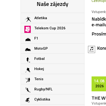
CzechSpo
Naše zájezdy
Vstupenky
Nabídk
Atletika
e-mailu
Telekom Cup 2026
Prosím
F1
Kon
MotoGP
Fotbal
Hokej
Tenis
14. 08.
2026
Rugby/NFL
THE W
Cyklistika
Vstupen