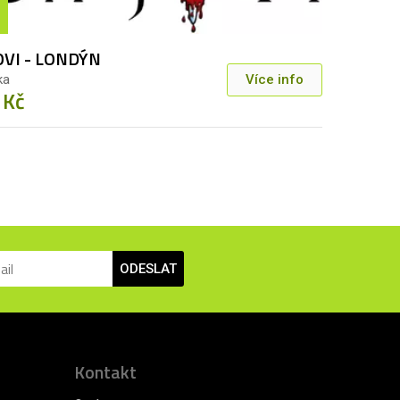
OVI - LONDÝN
ka
Více info
 Kč
ODESLAT
Kontakt