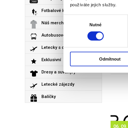
používáte jejich služby.
Fotbalové kempy
Výběr
Náš merch
Nutné
souhlasu
19. 08.
Autobusové
2026
Letecky s delegátem
THE W
Vstupen
Odmítnout
Exklusivní
8 790
Dresy a suvenýry
Letecké zájezdy
Balíčky
06. 09.