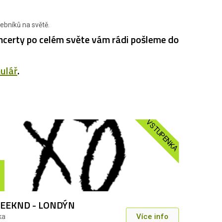
ebníků na světě.
certy po celém světe vám rádi pošleme do
ulář
.
VSTUPENKA
EEKND - LONDÝN
ka
Více info