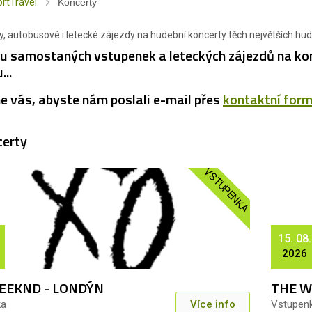
rtTravel
Koncerty
, autobusové i letecké zájezdy na hudební koncerty těch největších hud
u samostaných vstupenek a leteckých zájezdů na kon
...
e vás, abyste nám poslali e-mail přes
kontaktní form
certy
VSTUPENKA
15. 08.
2026
EEKND - LONDÝN
THE W
ka
Více info
Vstupen