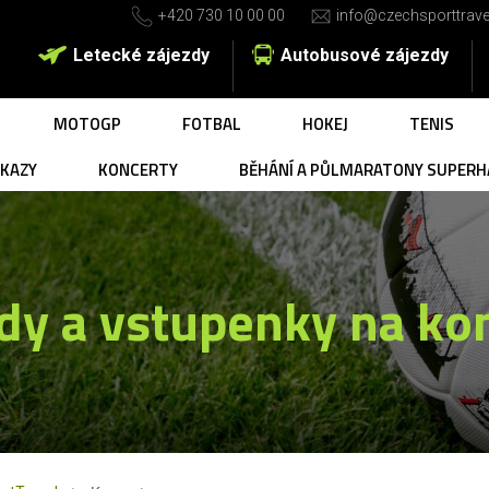
+420 730 10 00 00
info@czechsporttrave
Letecké zájezdy
Autobusové zájezdy
MOTOGP
FOTBAL
HOKEJ
TENIS
UKAZY
KONCERTY
BĚHÁNÍ A PŮLMARATONY SUPERH
dy a vstupenky na ko