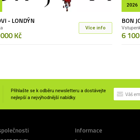
2026
VI - LONDÝN
BON J
ka
Více info
Vstupen
 000 Kč
6 100
Přihlašte se k odběru newsletteru a dostávejte
nejlepší a nejvýhodnější nabídky.
společnosti
Informace