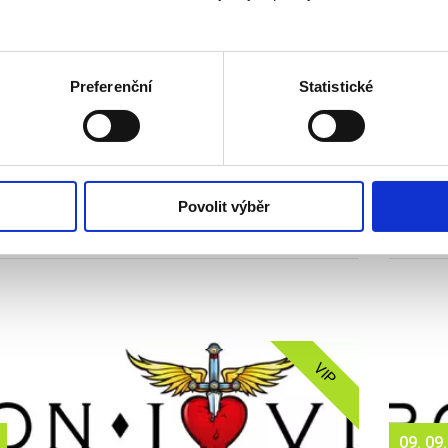
VSTUPENKA
Preferenční
Statistické
04. 09.
2026
EEKND - LONDÝN
BON J
ka
Více info
Vstupen
Povolit výběr
 Kč
od 5 
VIP
09. 09.