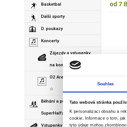
od 7 
Basketbal
Další sporty
D. poukazy
Koncerty
Zájezdy a vstupenky
16. 08.
na koncerty
2026
O2 Arena Praha VIP
THE W
Souhlas
☆
Vstupen
7 190
Běhání a půlmaratony
Tato webová stránka použív
K personalizaci obsahu a re
SuperHalfs
cookie. Informace o tom, jak
tyto údaje mohou zkombinovat
Vstupenky