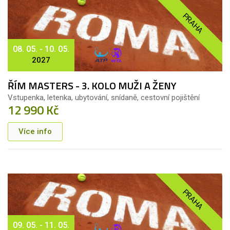
PRAHA
08. 05. - 10. 05.
2027
ŘÍM MASTERS - 3. KOLO MUŽI A ŽENY
Vstupenka, letenka, ubytování, snídaně, cestovní pojištění
12 990 Kč
Více info
PRAHA
09. 05. - 11. 05.