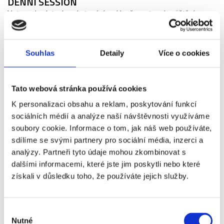
DENNÍ SESSION
Vstupenka, letenka, ubytování, snídaně, cestovní pojištění
14 890 Kč
Více info
Souhlas
Detaily
Více o cookies
Tato webová stránka používá cookies
PRAHA
K personalizaci obsahu a reklam, poskytování funkcí
sociálních médií a analýze naší návštěvnosti využíváme
26. 04. - 28. 04.
soubory cookie. Informace o tom, jak náš web používáte,
2027
sdílíme se svými partnery pro sociální média, inzerci a
analýzy. Partneři tyto údaje mohou zkombinovat s
MADRID OPEN - OSMIFINÁLE MUŽI A
dalšími informacemi, které jste jim poskytli nebo které
ČTVRTFINÁLE ŽENY | DENNÍ SESSION
získali v důsledku toho, že používáte jejich služby.
Vstupenka, letenka, ubytování, snídaně, cestovní pojištění
13 390 Kč
Výběr
Více info
Nutné
souhlasu