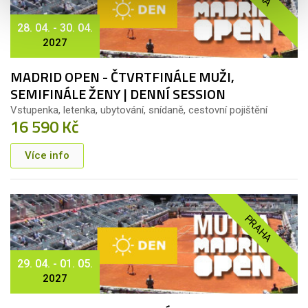
28. 04. - 30. 04.
2027
MADRID OPEN - ČTVRTFINÁLE MUŽI,
SEMIFINÁLE ŽENY | DENNÍ SESSION
Vstupenka, letenka, ubytování, snídaně, cestovní pojištění
16 590 Kč
Více info
PRAHA
29. 04. - 01. 05.
2027