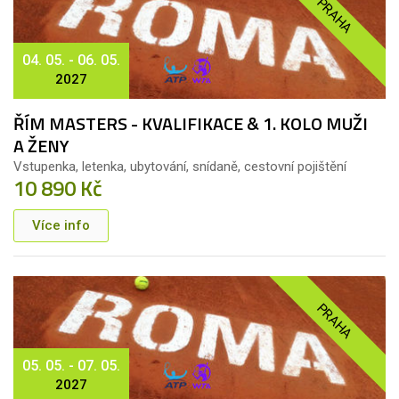
PRAHA
04. 05. - 06. 05.
2027
ŘÍM MASTERS - KVALIFIKACE & 1. KOLO MUŽI
A ŽENY
Vstupenka, letenka, ubytování, snídaně, cestovní pojištění
10 890 Kč
Více info
PRAHA
05. 05. - 07. 05.
2027