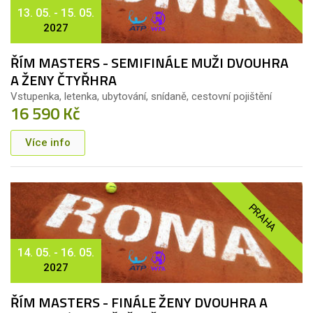
13. 05. - 15. 05.
2027
ŘÍM MASTERS - SEMIFINÁLE MUŽI DVOUHRA
A ŽENY ČTYŘHRA
Vstupenka, letenka, ubytování, snídaně, cestovní pojištění
16 590 Kč
Více info
PRAHA
14. 05. - 16. 05.
2027
ŘÍM MASTERS - FINÁLE ŽENY DVOUHRA A