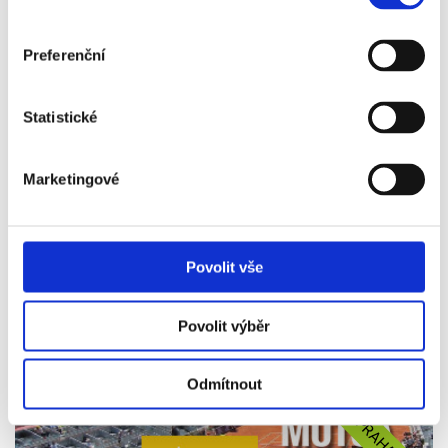
Preferenční
PRAHA
Statistické
27. 04. - 29. 04.
2027
Marketingové
MADRID OPEN - ČTVRTFINÁLE MUŽI A ŽENY |
DENNÍ SESSION
Vstupenka, letenka, ubytování, snídaně, cestovní pojištění
Povolit vše
16 490 Kč
Povolit výběr
Více info
Odmítnout
PRAHA