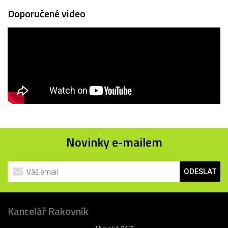
Doporučené video
Novinky e-mailem
ODESLAT
Kancelář Rakovník