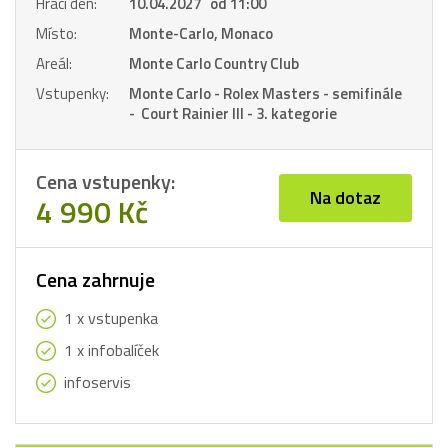
Hrací den:
10.04.2027 od 11:00
Místo:
Monte-Carlo, Monaco
Areál:
Monte Carlo Country Club
Vstupenky:
Monte Carlo - Rolex Masters - semifinále
- Court Rainier III - 3. kategorie
Cena vstupenky:
Na dotaz
4 990 Kč
Cena zahrnuje
1 x vstupenka
1 x infobalíček
infoservis