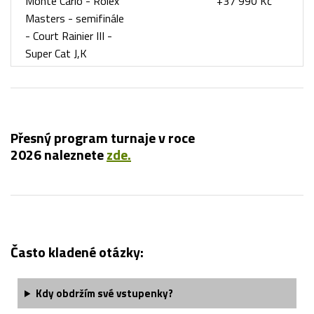
Monte Carlo - Rolex
+37 990 Kč
Masters - semifinále
- Court Rainier III -
Super Cat J,K
Přesný program turnaje v roce
2026 naleznete
zde.
Často kladené otázky:
Kdy obdržím své vstupenky?