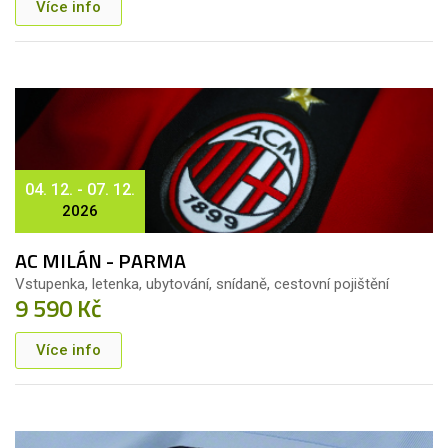
Více info
04. 12. - 07. 12.
2026
AC MILÁN - PARMA
Vstupenka, letenka, ubytování, snídaně, cestovní pojištění
9 590 Kč
Více info