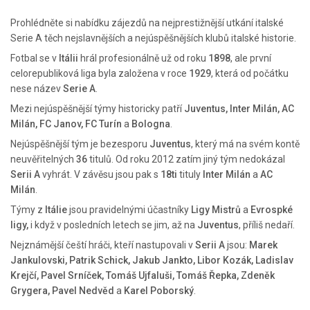
Prohlédněte si nabídku zájezdů na nejprestižnější utkání italské
Serie A těch nejslavnějších a nejúspěšnějších klubů italské historie.
Fotbal se v
Itálii
hrál profesionálně už od roku
1898
, ale první
celorepubliková liga byla založena v roce
1929
, která od počátku
nese název
Serie A
.
Mezi nejúspěšnější týmy historicky patří
Juventus, Inter Milán, AC
Milán, FC Janov, FC Turín
a
Bologna
.
Nejúspěšnější tým je bezesporu
Juventus
, který má na svém kontě
neuvěřitelných
36
titulů. Od roku 2012 zatím jiný tým nedokázal
Serii A
vyhrát. V závěsu jsou pak s
18ti
tituly
Inter Milán
a
AC
Milán
.
Týmy z
Itálie
jsou pravidelnými účastníky
Ligy Mistrů
a
Evrospké
ligy,
i když v posledních letech se jim, až na
Juventus
, příliš nedaří.
Nejznámější čeští hráči, kteří nastupovali v
Serii A
jsou:
Marek
Jankulovski, Patrik Schick, Jakub Jankto, Libor Kozák, Ladislav
Krejčí, Pavel Srníček, Tomáš Ujfaluši, Tomáš Řepka, Zdeněk
Grygera, Pavel Nedvěd
a
Karel Poborský
.