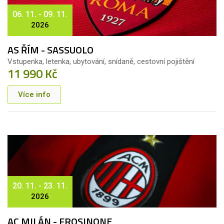
06. 11. - 09. 11.
2026
AS ŘÍM - SASSUOLO
Vstupenka, letenka, ubytování, snídaně, cestovní pojištění
11 990 Kč
Více info
20. 11. - 23. 11.
2026
AC MILÁN - FROSINONE