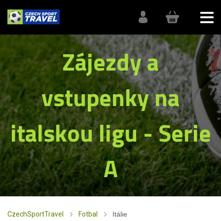
Zájezdy a
vstupenky na
italskou ligu - Serie
A
CzechSportTravel
Fotbal
Itálie