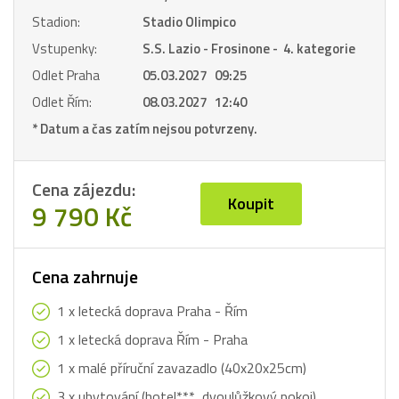
Stadion:
Stadio Olimpico
Vstupenky:
S.S. Lazio - Frosinone - 4. kategorie
Odlet Praha
05.03.2027 09:25
Odlet Řím:
08.03.2027 12:40
* Datum a čas zatím nejsou potvrzeny.
Cena zájezdu:
Koupit
9 790 Kč
Cena zahrnuje
1 x letecká doprava Praha - Řím
1 x letecká doprava Řím - Praha
1 x malé příruční zavazadlo (40x20x25cm)
3 x ubytování (hotel***, dvoulůžkový pokoj)