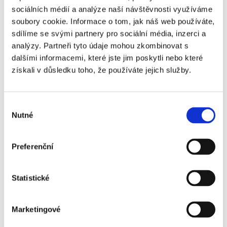
sociálních médií a analýze naší návštěvnosti využíváme
- 4.
soubory cookie. Informace o tom, jak náš web používáte,
kategorie
sdílíme se svými partnery pro sociální média, inzerci a
S.S. Lazio
Ano
+250 Kč
analýzy. Partneři tyto údaje mohou zkombinovat s
-
dalšími informacemi, které jste jim poskytli nebo které
Frosinone
získali v důsledku toho, že používáte jejich služby.
- 2.
kategorie
Výběr
S.S. Lazio
Ano
+560 Kč
Nutné
souhlasu
-
Frosinone
Preferenční
- 1.
kategorie
Statistické
S.S. Lazio
Ano
+1 100 Kč
-
Frosinone
Marketingové
- 2.