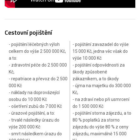
Cestovní pojištění
- pojištění léčebných výloh
- pojištění zavazadel do výše
celkem do výše 2 500 000 Kč,
15 000 Kč, jedna věc však do
a to:
výše 10 000 Kč
- zdravotní péče do 2 500 000
- pojištění odpovědnosti za
Kč,
škody způsobené
- repatriace a převoz do 2 500
zákazníkem, a to škody
000 Kč
- újma na majetku do 300 000
- náklady na doprovázející
Kč,
osobu do 10 000 Kč
- na zdraví nebo při usmrcení
- ošetření zubů do 7 000 Kč
do 1 500 000 Kč
- úrazové pojištění, a to:
- pojištění storna zájezdu, a to
- trvalé následky úrazu do
80 % poplatků za storno
výše 200 000 Kč
zájezdu do výše 80 % z ceny
- smrt následkem úrazu do
zájezdu, maximálně 15 000