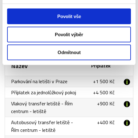
kategorie
- sektor
Povolit vše
25AS
Povolit výběr
Příplatky za doplňkové služby
Odmítnout
Název
Příplatek
Parkování na letišti v Praze
+1 500 Kč
Příplatek za jednolůžkový pokoj
+4 500 Kč
Vlakový transfer letiště - Řím
+900 Kč
centrum - letiště
Autobusový transfer letiště -
+400 Kč
Řím centrum - letiště