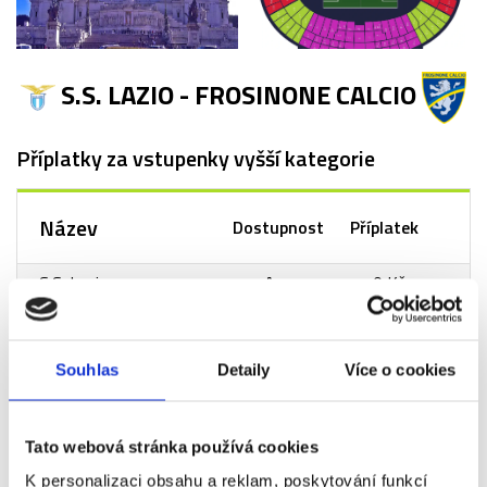
S.S. LAZIO - FROSINONE CALCIO
Příplatky za vstupenky vyšší kategorie
Název
Dostupnost
Příplatek
S.S. Lazio
Ano
+0 Kč
-
Frosinone
- 3.
Souhlas
Detaily
Více o cookies
kategorie
S.S. Lazio
Ano
+0 Kč
Tato webová stránka používá cookies
-
K personalizaci obsahu a reklam, poskytování funkcí
Frosinone