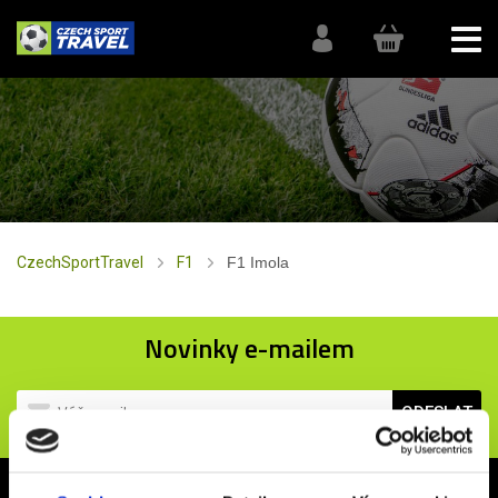
CzechSportTravel
F1
F1 Imola
Novinky e-mailem
ODESLAT