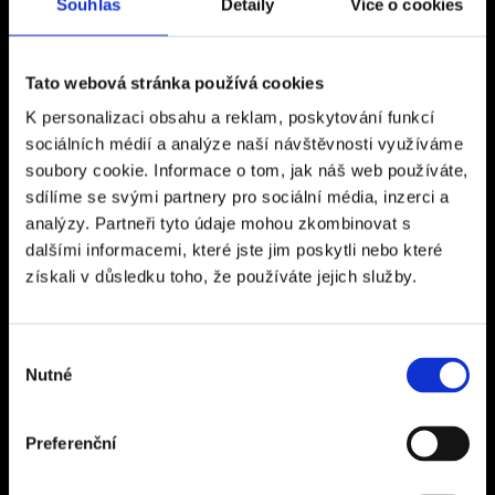
Kancelář Rakovník
Souhlas
Detaily
Více o cookies
Vysoká 267
26901, Rakovník
Tato webová stránka používá cookies
Otevírací doba: Po - Pá 9:00 - 16:00
K personalizaci obsahu a reklam, poskytování funkcí
Kancelář Praha
sociálních médií a analýze naší návštěvnosti využíváme
soubory cookie. Informace o tom, jak náš web používáte,
Ďáblická 118/63
sdílíme se svými partnery pro sociální média, inzerci a
182 00 Praha 8 – Ďáblice
analýzy. Partneři tyto údaje mohou zkombinovat s
Otevírací doba: Po - Pá 9:00 - 17:00
dalšími informacemi, které jste jim poskytli nebo které
získali v důsledku toho, že používáte jejich služby.
Sídlo společnosti
CZECH SPORT TRAVEL s.r.o.
Výběr
Nutné
Na Terase 145/5
souhlasu
182 00 Praha 8 – Ďáblice
IČ 24311197
Preferenční
DIČ CZ24311197