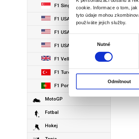
K personalizaci obsahu a re
F1 Singapur
cookie. Informace o tom, jak
tyto údaje mohou zkombinovat
F1 USA - Austin
používáte jejich služby.
F1 USA - Las Vegas
Výběr
Nutné
souhlasu
F1 USA - Miami
F1 Velká Británie
F1 Turecko 2027
Odmítnout
F1 Portugalsko 2027
MotoGP
Fotbal
Hokej