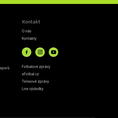
Kontakt
O nás
Kontakty
Fotbalové zprávy
 sporů
eFotbal.cz
Tenisové zprávy
Live výsledky