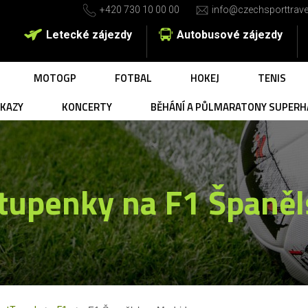
+420 730 10 00 00
info@czechsporttrave
Letecké zájezdy
Autobusové zájezdy
MOTOGP
FOTBAL
HOKEJ
TENIS
UKAZY
KONCERTY
BĚHÁNÍ A PŮLMARATONY SUPERH
stupenky na F1 Španěl