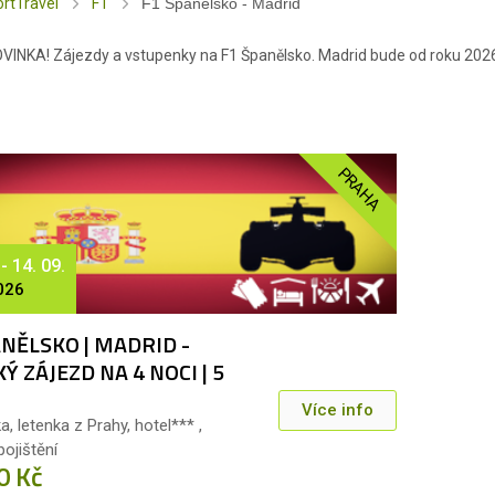
rtTravel
F1
F1 Španělsko - Madrid
INKA! Zájezdy a vstupenky na F1 Španělsko. Madrid bude od roku 2026
PRAHA
 - 14. 09.
026
NĚLSKO | MADRID -
Ý ZÁJEZD NA 4 NOCI | 5
Více info
, letenka z Prahy, hotel*** ,
pojištění
0 Kč