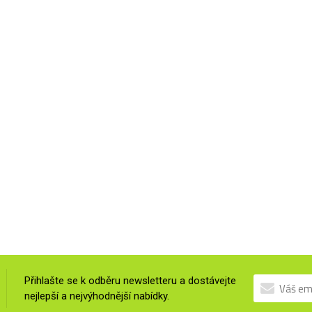
Přihlašte se k odběru newsletteru a dostávejte
nejlepší a nejvýhodnější nabídky.