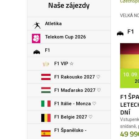
CzechSpo
Naše zájezdy
VELKÁ NOV
Atletika
F1
Telekom Cup 2026
F1
F1 VIP ☆
10. 09.
F1 Rakousko 2027 ♡
2
F1 Maďarsko 2027 ♡
F1 ŠPA
LETECK
F1 Itálie - Monza ♡
DNÍ
F1 Belgie 2027 ♡
Vstupenka
snídaně, 
F1 Španělsko -
49 99