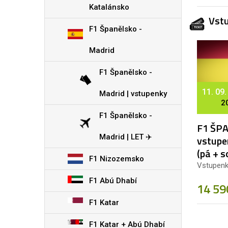
Katalánsko
Vst
F1 Španělsko -
Madrid
F1 Španělsko -
11. 09.
Madrid | vstupenky
2
F1 Španělsko -
F1 ŠPA
Madrid | LET ✈️
vstupe
(pá + s
F1 Nizozemsko
Vstupenk
F1 Abú Dhabí
14 59
F1 Katar
F1 Katar + Abú Dhabí