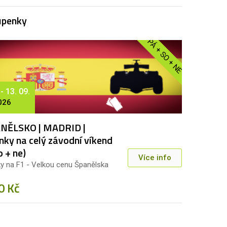
upenky
PÁ + SO + NE
 - 13. 09.
026
NĚLSKO | MADRID |
nky na celý závodní víkend
o + ne)
Více info
y na F1 - Velkou cenu Španělska
0 Kč