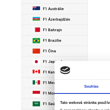
F1 Austrálie
F1 Ázerbajdžán
F1 Bahrajn
F1 Brazílie
F1 Čína
F1 Japonsko
F1 Kanada
F1 Mexiko
Souhlas
F1 Monaco
Tato webová stránka použív
F1 Saúdská Arábie