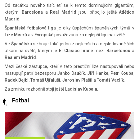
Od začátku nového tisíciletí se k těmto dominujícím gigantům,
kterými
Barcelona
a
Real Madrid
jsou, připojilo ještě
Atlético
Madrid
.
Španělská fotbalová liga
je díky úspěchům španělských týmů v
Lize Mistrů
a v
Evropské
považována za nejlepší ligu na světě.
Ve
Španělsku
se hraje také jedno z nejlepších a nejsledovanějších
utkání na světě, kterým je
El Clásico
hrané mezi
Barcelonou
a
Realem Madrid
.
Mezi české zástupce, kteří v této prestižní lize nastupovali nebo
nastupují patří bezesporu
Janko Daučík, Jiří Hanke, Petr Kouba,
Radek Bejbl, Tomáš Ujfaluši, Jaroslav Plašil a Tomáš Vaclík
.
Za zmínku rozhodně stojí ještě
Ladislav Kubala
.
Fotbal