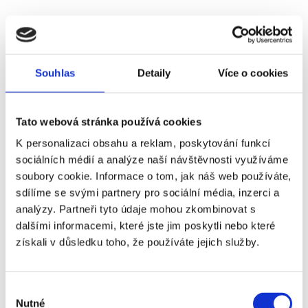
Souhlas
Detaily
Více o cookies
30. 10. - 02. 11.
2026
Tato webová stránka používá cookies
FC BARCELONA - ALAVÉS
K personalizaci obsahu a reklam, poskytování funkcí
Vstupenka, letenka, ubytování, snídaně, cestovní pojištění
sociálních médií a analýze naší návštěvnosti využíváme
20 790 Kč
soubory cookie. Informace o tom, jak náš web používáte,
sdílíme se svými partnery pro sociální média, inzerci a
Více info
analýzy. Partneři tyto údaje mohou zkombinovat s
dalšími informacemi, které jste jim poskytli nebo které
získali v důsledku toho, že používáte jejich služby.
Výběr
Nutné
souhlasu