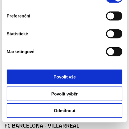
06. 11. - 09. 11.
2026
Preferenční
ATLÉTICO MADRID - BARCELONA
Vstupenka, letenka, ubytování, snídaně, cestovní pojištění
Statistické
22 690 Kč
Marketingové
Více info
Povolit vše
Povolit výběr
20. 11. - 23. 11.
Odmítnout
2026
FC BARCELONA - VILLARREAL