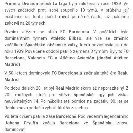
Primera División
neboli
La Liga
byla založena v roce
1929
. Ve
svých začátcích proti sobě soupeřilo 10 týmů. V průběhu její
existence se tento počet měnil poměrně často, až nakonec
zakotvil na 20 týmech.
Prvním vítězem se stala
FC Barcelona
. V počátcích bylo
dominantním týmem
Athletic Bilbao
, ale vše se změnilo
začátkem
Španělské občanské války
, která pozastavila ligu do
roku
1939
. Poválčené období patřilo zejména 3 týmům. Byly to
FC
Barcelona, Valencia FC a Atlético Aviación (dnešní Atlético
Madrid)
.
V 50. letech dominovala
FC Barcelona
a začínala také éra
Realu
Madrid
.
Po dobu dalších 20. let byl
Real Madrid
skoro až neporazitelný. Z
20ti možných titulů pro vítěze
španělské ligy
jich získal
neuvěřitelných 14. Po několikaleté odmlce na začátku 80. let se
Realu
znovu podařilo vyhrát titul 5x za sebou.
90. léta ovšem patřila zase
Barceloně
. Pod vedením legendárního
Johana Cryuffa
začala
Barcelona
ve
Španělsku
znovu
dominovat.