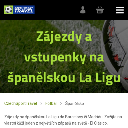
Zájezdy a
vstupenky na
španělskou La Ligu
CzechSportTravel
Fotbal
Španělsko
Zájezdy na španělskou La Ligu do Barcelony či Madridu. Zažijte na
vlastní kůži jeden z největších zápasů na světě - El Clásico.