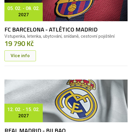
05. 02. - 08. 02.
2027
FC BARCELONA - ATLÉTICO MADRID
Vstupenka, letenka, ubytování, snídaně, cestovní pojištění
19 790 Kč
Více info
12. 02. - 15. 02.
2027
REAL MADRID - BILBAO