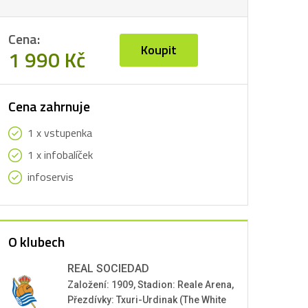
Cena:
Koupit
1 990 Kč
Cena zahrnuje
1 x vstupenka
1 x infobalíček
infoservis
O klubech
REAL SOCIEDAD
Založení: 1909, Stadion: Reale Arena,
Přezdívky: Txuri-Urdinak (The White