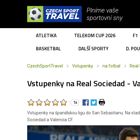
Plníme vaše
sportovní sny
ATLETIKA
TELEKOM CUP 2026
F1
BASKETBAL
DALŠÍ SPORTY
D. PO
CzechSportTravel
Vstupenky
na fotbal
Real
Vstupenky na Real Sociedad - Va
1x
Vstupenky na španělskou ligu do San Sebastianu. Na stad
Sociedad a Valencia CF.