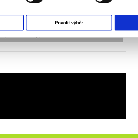
vedle sebe?
?
Povolit výběr
é vystavit dárkový poukaz?