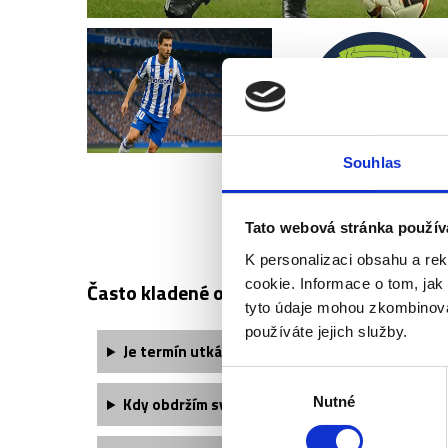
Souhlas
REAL SOCIED
Tato webová stránka použív
K personalizaci obsahu a re
cookie. Informace o tom, jak
Často kladené otázky:
tyto údaje mohou zkombinovat
používáte jejich služby.
Je termín utkání finálně potvrzený?
Výběr
Nutné
Kdy obdržím své vstupenky?
souhlasu