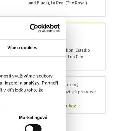
and Blues), La Real (The Royal)
O klubech
VALENCIA CF
Více o cookies
Založení: 1919, Stadion: Estadio
Mestalla, Přezdívka: Los Che
ěvnosti využíváme soubory
, inzerci a analýzy. Partneři
Nezapomenutelný
Dárkový
li v důsledku toho, že
sportovní zážitek pro vaše
poukaz
blízké.
Objednat poukaz
Marketingové