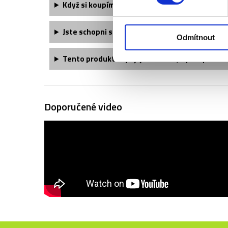
Když si koupím dvě vstupenky, budu mít místa 
Jste schopni sehnat větší množství vstupenek
Odmítnout
Tento produkt kupuji jako dárek, bylo by možn
Doporučené video