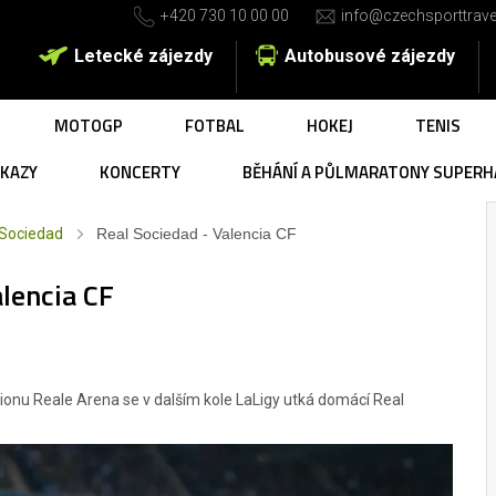
+420 730 10 00 00
info@czechsporttrave
Letecké zájezdy
Autobusové zájezdy
MOTOGP
FOTBAL
HOKEJ
TENIS
UKAZY
KONCERTY
BĚHÁNÍ A PŮLMARATONY SUPERH
 Sociedad
Real Sociedad - Valencia CF
lencia CF
ionu Reale Arena se v dalším kole LaLigy utká domácí Real