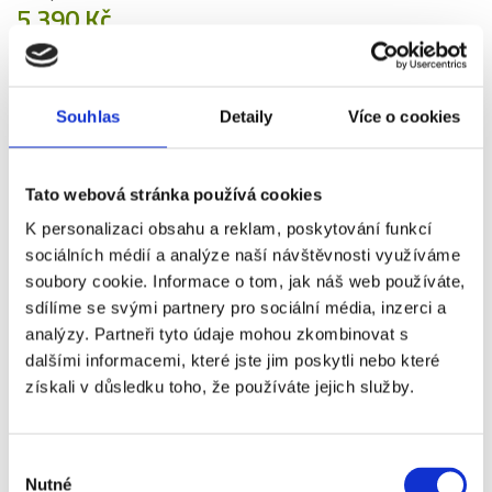
5 390 Kč
Více info
Souhlas
Detaily
Více o cookies
VSTUPENKA
Tato webová stránka používá cookies
K personalizaci obsahu a reklam, poskytování funkcí
sociálních médií a analýze naší návštěvnosti využíváme
30. 12.
soubory cookie. Informace o tom, jak náš web používáte,
2026
sdílíme se svými partnery pro sociální média, inzerci a
analýzy. Partneři tyto údaje mohou zkombinovat s
EVERTON - MANCHESTER CITY
dalšími informacemi, které jste jim poskytli nebo které
Vstupenka od
5 590 Kč
získali v důsledku toho, že používáte jejich služby.
Více info
Výběr
Nutné
souhlasu