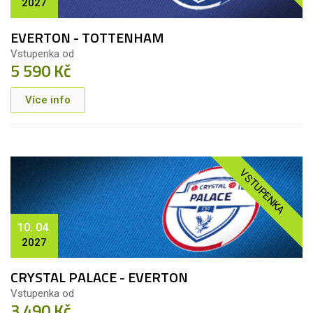
2027
EVERTON - TOTTENHAM
Vstupenka od
5 590 Kč
Více info
VSTUPENKA
10. 04.
2027
CRYSTAL PALACE - EVERTON
Vstupenka od
3 490 Kč