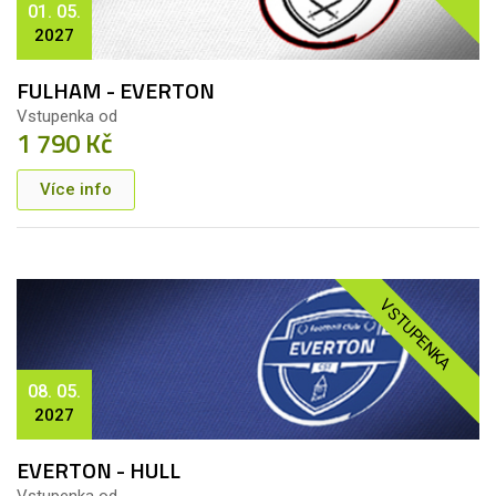
01. 05.
2027
FULHAM - EVERTON
Vstupenka od
1 790 Kč
Více info
VSTUPENKA
08. 05.
2027
EVERTON - HULL
Vstupenka od