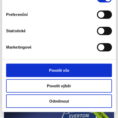
Preferenční
VSTUPENKA
Statistické
02. 01.
2027
Marketingové
LEEDS - EVERTON
Vstupenka od
5 490 Kč
Povolit vše
Více info
Povolit výběr
Odmítnout
VSTUPENKA