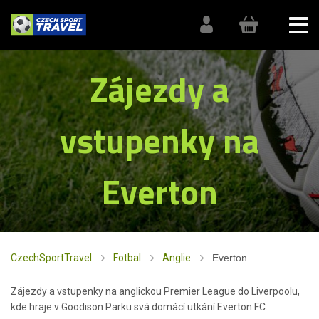
Zájezdy a
vstupenky na
Everton
CzechSportTravel
Fotbal
Anglie
Everton
Zájezdy a vstupenky na anglickou Premier League do Liverpoolu,
kde hraje v Goodison Parku svá domácí utkání Everton FC.