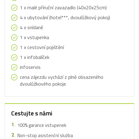
1 x malé příruční zavazadlo (40x20x25cm)
4 x ubytování (hotel***, dvoulůžkový pokoj)
4 x snídaně
1 x vstupenka
1 x cestovní pojištění
1 x infobalíček
infoservis
cena zájezdu vychází z plně obsazeného
dvoulůžkového pokoje
Cestujte s námi
100% garance vstupenek
Non-stop asistenční služba