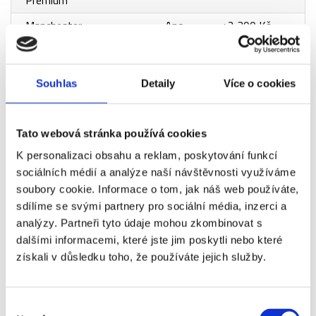
Manchester
Ano
+2 390 Kč
City - Everton
FC - VIP Sports
Bar
Souhlas
Detaily
Více o cookies
Manchester
Ano
+2 610 Kč
City - Everton
Tato webová stránka používá cookies
FC - 1.
kategorie
K personalizaci obsahu a reklam, poskytování funkcí
sociálních médií a analýze naší návštěvnosti využíváme
Manchester
Ano
+3 920 Kč
soubory cookie. Informace o tom, jak náš web používáte,
City - Everton
sdílíme se svými partnery pro sociální média, inzerci a
FC - VIP
analýzy. Partneři tyto údaje mohou zkombinovat s
Manager
dalšími informacemi, které jste jim poskytli nebo které
získali v důsledku toho, že používáte jejich služby.
Manchester
Ano
+4 690 Kč
City - Everton
FC - VIP
Výběr
Commonwealth