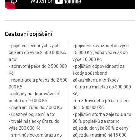
Cestovní pojištění
- pojištění léčebných výloh
- pojištění zavazadel do výše
celkem do výše 2 500 000 Kč,
15 000 Kč, jedna věc však do
a to:
výše 10 000 Kč
- zdravotní péče do 2 500 000
- pojištění odpovědnosti za
Kč,
škody způsobené
- repatriace a převoz do 2 500
zákazníkem, a to škody
000 Kč
- újma na majetku do 300 000
- náklady na doprovázející
Kč,
osobu do 10 000 Kč
- na zdraví nebo při usmrcení
- ošetření zubů do 7 000 Kč
do 1 500 000 Kč
- úrazové pojištění, a to:
- pojištění storna zájezdu, a to
- trvalé následky úrazu do
80 % poplatků za storno
výše 200 000 Kč
zájezdu do výše 80 % z ceny
- smrt následkem úrazu do
zájezdu, maximálně 15 000