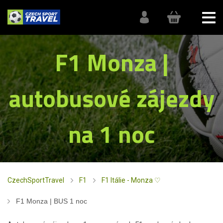
F1 Monza |
autobusové zájezdy
na 1 noc
CzechSportTravel
F1
F1 Itálie - Monza ♡
F1 Monza | BUS 1 noc