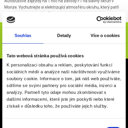
Autobusové zájezdy na 1 noc na závody F1 na slavný okruh v
Monze. Vychutnejte si elektrizující atmosféru okruhu, který patří
zejména v rámci seriálu F1 na vlastní oči.
Novinky e-mailem
Souhlas
Detaily
Více o cookies
ODESLAT
Tato webová stránka používá cookies
K personalizaci obsahu a reklam, poskytování funkcí
Kancelář Rakovník
sociálních médií a analýze naší návštěvnosti využíváme
soubory cookie. Informace o tom, jak náš web používáte,
Vysoká 267
sdílíme se svými partnery pro sociální média, inzerci a
26901, Rakovník
analýzy. Partneři tyto údaje mohou zkombinovat s
Otevírací doba: Po - Pá 9:00 - 16:00
dalšími informacemi, které jste jim poskytli nebo které
Kancelář Praha
získali v důsledku toho, že používáte jejich služby.
Ďáblická 118/63
182 00 Praha 8 – Ďáblice
Výběr