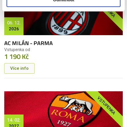
VSTUPENKA
06. 12.
2026
AC MILÁN - PARMA
Vstupenka od
1 190 Kč
Více info
VSTUPENKA
14. 02.
2027