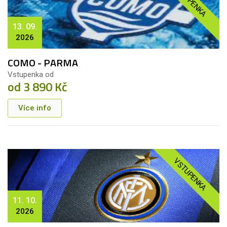
VSTUPENKA
13. 09.
2026
COMO - PARMA
Vstupenka od
od 3 890 Kč
Více info
VSTUPENKA
11. 10.
2026