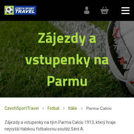
Zájezdy a
vstupenky na
Parmu
CzechSportTravel
Fotbal
Itálie
Parma Calcio
Zájezdy a vstupenky na tým Parma Calcio 1913, který hraje
nejvyšší italskou fotbalovou soutěž Sérii A.