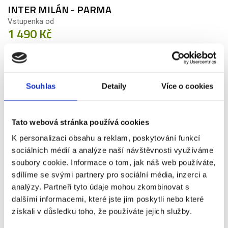
INTER MILÁN - PARMA
Vstupenka od
1 490 Kč
Více info
Souhlas
Detaily
Více o cookies
VSTUPENKA
Tato webová stránka používá cookies
K personalizaci obsahu a reklam, poskytování funkcí
24. 10.
sociálních médií a analýze naší návštěvnosti využíváme
2026
soubory cookie. Informace o tom, jak náš web používáte,
sdílíme se svými partnery pro sociální média, inzerci a
LAZIO - PARMA
analýzy. Partneři tyto údaje mohou zkombinovat s
Vstupenka od
dalšími informacemi, které jste jim poskytli nebo které
990 Kč
získali v důsledku toho, že používáte jejich služby.