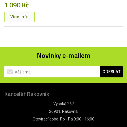
1 090 Kč
Více info
Novinky e-mailem
ODESLAT
Kancelář Rakovník
Vysoká 267
26901, Rakovník
Otevírací doba: Po - Pá 9:00 - 16:00