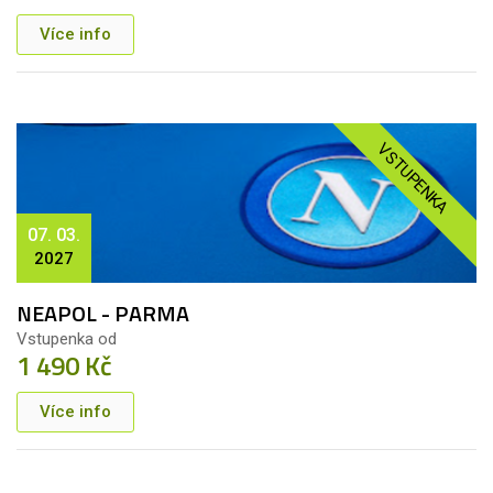
Více info
VSTUPENKA
07. 03.
2027
NEAPOL - PARMA
Vstupenka od
1 490 Kč
Více info