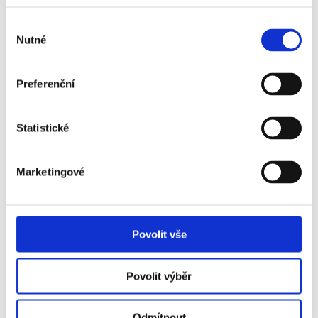
Více info
Výběr
Nutné
souhlasu
VSTUPENKA
Preferenční
Statistické
01. 11.
2026
Marketingové
ATALANTA - PARMA
Vstupenka od
1 690 Kč
Povolit vše
Více info
Povolit výběr
Odmítnout