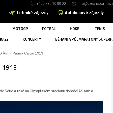
+420 730 10 00 00
info@czechsporttrave
Letecké zájezdy
Autobusové zájezdy
MOTOGP
FOTBAL
HOKEJ
TENIS
UKAZY
KONCERTY
BĚHÁNÍ A PŮLMARATONY SUPERH
S Řím - Parma Calcio 1913
o 1913
 kole Série A utká na Olympijském stadionu domácí AS Řím a