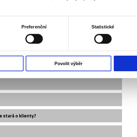
Preferenční
Statistické
Povolit výběr
e stará o klienty?