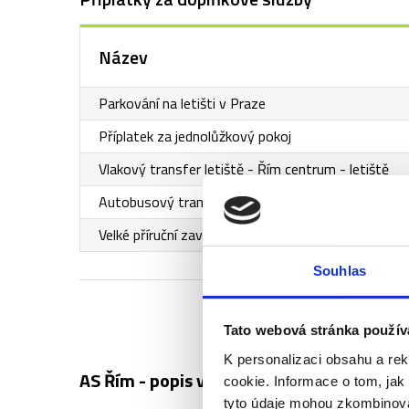
Název
Parkování na letišti v Praze
Příplatek za jednolůžkový pokoj
Vlakový transfer letiště - Řím centrum - letiště
Autobusový transfer letiště - Řím centrum - letiš
Velké příruční zavazadlo (55x35x20cm)
Souhlas
Tato webová stránka použív
K personalizaci obsahu a re
AS Řím - popis vstupenek ↓
cookie. Informace o tom, jak
tyto údaje mohou zkombinovat