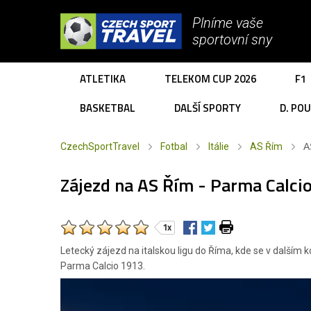
Plníme vaše
sportovní sny
ATLETIKA
TELEKOM CUP 2026
F1
BASKETBAL
DALŠÍ SPORTY
D. PO
CzechSportTravel
Fotbal
Itálie
AS Řím
A
Zájezd na AS Řím - Parma Calci
1x
Letecký zájezd na italskou ligu do Říma, kde se v dalším
Parma Calcio 1913.