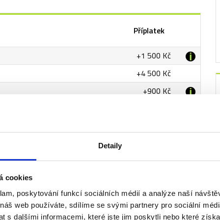
Příplatek
+1 500 Kč
+4 500 Kč
+900 Kč
tě
+400 Kč
+2 000 Kč
Detaily
á cookies
klam, poskytování funkcí sociálních médií a analýze naší návšt
 náš web používáte, sdílíme se svými partnery pro sociální média
 s dalšími informacemi, které jste jim poskytli nebo které získa