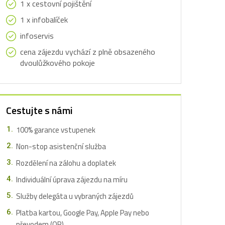
1 x cestovní pojištění
1 x infobalíček
infoservis
cena zájezdu vychází z plně obsazeného
dvoulůžkového pokoje
Cestujte s námi
100% garance vstupenek
Non-stop asistenční služba
Rozdělení na zálohu a doplatek
Individuální úprava zájezdu na míru
Služby delegáta u vybraných zájezdů
Platba kartou, Google Pay, Apple Pay nebo
převodem (QR)