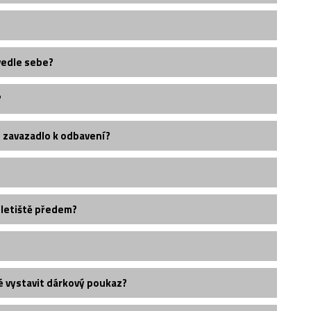
vedle sebe?
?
é zavazadlo k odbavení?
 letiště předem?
é vystavit dárkový poukaz?