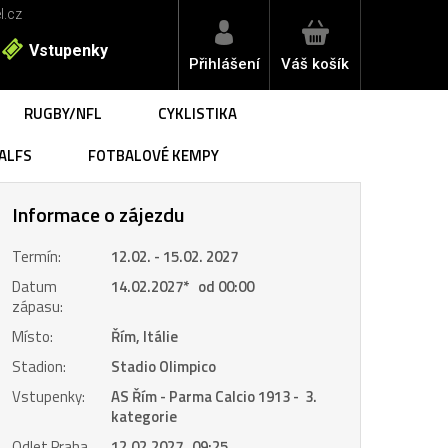
l.cz
Vstupenky
Přihlášení
Váš košík
RUGBY/NFL
CYKLISTIKA
ALFS
FOTBALOVÉ KEMPY
Informace o zájezdu
Termín:
12.02. - 15.02. 2027
Datum
14.02.2027
*
od 00:00
zápasu:
Místo:
Řím, Itálie
Stadion:
Stadio Olimpico
Vstupenky:
AS Řím - Parma Calcio 1913 - 3.
kategorie
Odlet Praha
12.02.2027 09:25