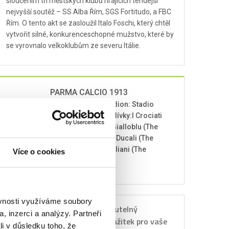
sloučením tří městských klubů hrajících tehdejší
nejvyšší soutěž – SS Alba Řím, SGS Fortitudo, a FBC
Řím. O tento akt se zasloužil Italo Foschi, který chtěl
vytvořit silné, konkurenceschopné mužstvo, které by
se vyrovnalo velkoklubům ze severu Itálie.
PARMA CALCIO 1913
Založení: 1913, Stadion: Stadio
Ennio Tardini, Přezdívky:I Crociati
(The Crusaders), I Gialloblu (The
Yellow and Blues), I Ducali (The
Duchy Men), Gli Emiliani (The
Více o cookies
Emilians)
ěvnosti využíváme soubory
Nezapomenutelný
, inzerci a analýzy. Partneři
Dárkový
sportovní zážitek pro vaše
li v důsledku toho, že