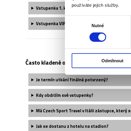
používáte jejich služby.
Vstupenka 1. kategorie - sektor 2BS obsahuje:
Výběr
Vstupenka VIP Lounge obsahuje:
Nutné
souhlasu
Často kladené otázky:
Odmítnout
Je termín utkání finálně potvrzený?
Kdy obdržím své vstupenky?
Má Czech Sport Travel v Itálii zástupce, který s
Jak se dostanu z hotelu na stadion?