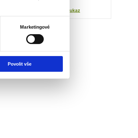
poukaz
blízké.
Objednat poukaz
Marketingové
Povolit vše