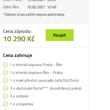
Odlet Řím:
15.02.2027 12:40
* Datum a čas zatím nejsou potvrzeny.
Cena zájezdu:
Koupit
10 290 Kč
Cena zahrnuje
1 x letecká doprava Praha - Řím
1 x letecká doprava Řím - Praha
1 x malé příruční zavazadlo (40x20x25cm)
3 x ubytování (hotel***, dvoulůžkový pokoj)
3 x snídaně
1 x vstupenka