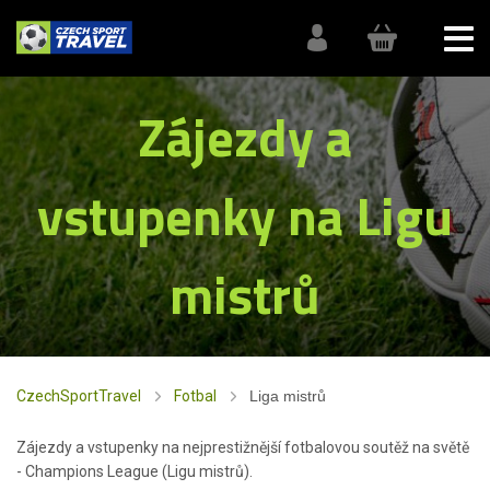
Zájezdy a
vstupenky na Ligu
mistrů
CzechSportTravel
Fotbal
Liga mistrů
Zájezdy a vstupenky na nejprestižnější fotbalovou soutěž na světě
- Champions League (Ligu mistrů).