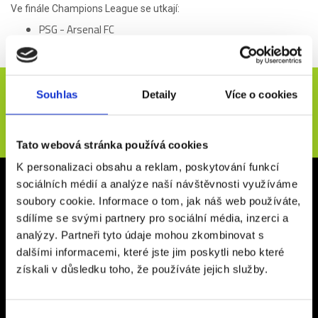
Ve finále Champions League se utkají:
PSG - Arsenal FC
Termín uktání je 30.května 2026.
Novinky e-mailem
Souhlas
Detaily
Více o cookies
ODESLAT
Tato webová stránka používá cookies
K personalizaci obsahu a reklam, poskytování funkcí
Kancelář Rakovník
sociálních médií a analýze naší návštěvnosti využíváme
soubory cookie. Informace o tom, jak náš web používáte,
Vysoká 267
sdílíme se svými partnery pro sociální média, inzerci a
26901, Rakovník
analýzy. Partneři tyto údaje mohou zkombinovat s
Otevírací doba: Po - Pá 9:00 - 16:00
dalšími informacemi, které jste jim poskytli nebo které
získali v důsledku toho, že používáte jejich služby.
Kancelář Praha
Ďáblická 118/63