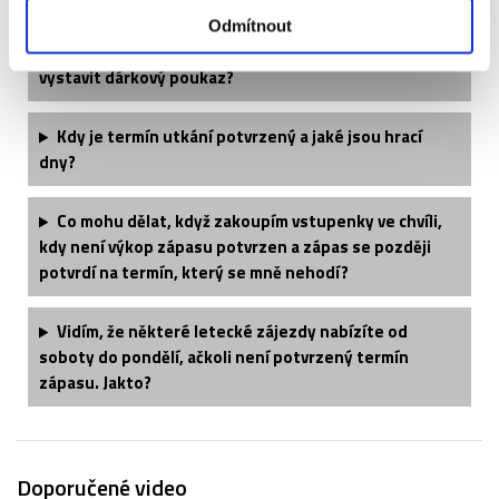
Odmítnout
Tento produkt kupuji jako dárek, bylo by možné
vystavit dárkový poukaz?
Kdy je termín utkání potvrzený a jaké jsou hrací
dny?
Co mohu dělat, když zakoupím vstupenky ve chvíli,
kdy není výkop zápasu potvrzen a zápas se později
potvrdí na termín, který se mně nehodí?
Vidím, že některé letecké zájezdy nabízíte od
soboty do pondělí, ačkoli není potvrzený termín
zápasu. Jakto?
Doporučené video