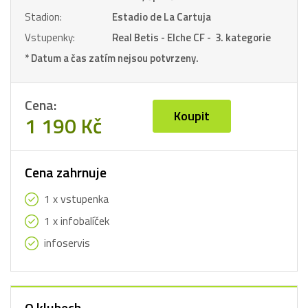
Stadion:
Estadio de La Cartuja
Vstupenky:
Real Betis - Elche CF - 3. kategorie
* Datum a čas zatím nejsou potvrzeny.
Cena:
Koupit
1 190 Kč
Cena zahrnuje
1 x vstupenka
1 x infobalíček
infoservis
O klubech