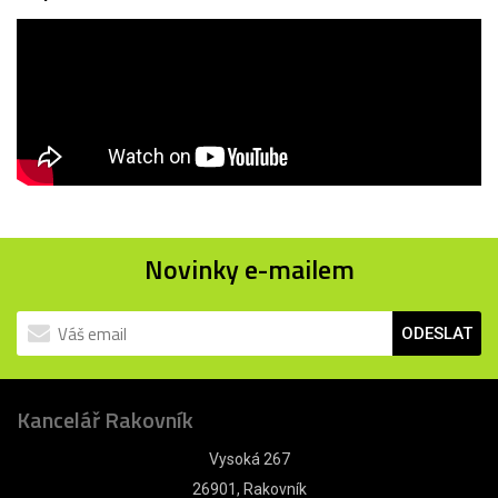
Novinky e-mailem
ODESLAT
Kancelář Rakovník
Vysoká 267
26901, Rakovník