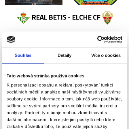
REAL BETIS - ELCHE CF
Příplatky za vstupenky vyšší kategorie
Název
Příplatek
Souhlas
Detaily
Více o cookies
Real Betis - Elche CF -
+0 Kč
3. kategorie
Tato webová stránka používá cookies
Real Betis - Elche CF -
+350 Kč
K personalizaci obsahu a reklam, poskytování funkcí
2. kategorie
sociálních médií a analýze naší návštěvnosti využíváme
soubory cookie. Informace o tom, jak náš web používáte,
Real Betis - Elche CF -
+760 Kč
sdílíme se svými partnery pro sociální média, inzerci a
1. kategorie
analýzy. Partneři tyto údaje mohou zkombinovat s
Real Betis - Elche CF -
+980 Kč
dalšími informacemi, které jste jim poskytli nebo které
1. kategorie - sektory
získali v důsledku toho, že používáte jejich služby.