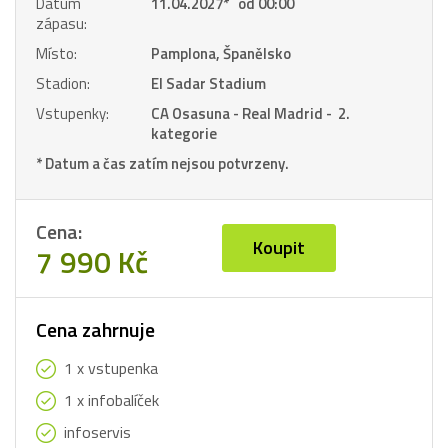
Datum
11.04.2027
*
od 00:00
zápasu:
Místo:
Pamplona, Španělsko
Stadion:
El Sadar Stadium
Vstupenky:
CA Osasuna - Real Madrid - 2.
kategorie
* Datum a čas zatím nejsou potvrzeny.
Cena:
Koupit
7 990 Kč
Cena zahrnuje
1 x vstupenka
1 x infobalíček
infoservis