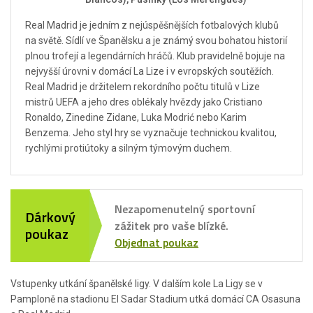
Real Madrid je jedním z nejúspěšnějších fotbalových klubů
na světě. Sídlí ve Španělsku a je známý svou bohatou historií
plnou trofejí a legendárních hráčů. Klub pravidelně bojuje na
nejvyšší úrovni v domácí La Lize i v evropských soutěžích.
Real Madrid je držitelem rekordního počtu titulů v Lize
mistrů UEFA a jeho dres oblékaly hvězdy jako Cristiano
Ronaldo, Zinedine Zidane, Luka Modrić nebo Karim
Benzema. Jeho styl hry se vyznačuje technickou kvalitou,
rychlými protiútoky a silným týmovým duchem.
Nezapomenutelný sportovní
Dárkový
zážitek pro vaše blízké.
poukaz
Objednat poukaz
Vstupenky utkání španělské ligy. V dalším kole La Ligy se v
Pamploně na stadionu El Sadar Stadium utká domácí CA Osasuna