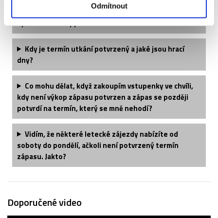
Odmítnout
Tento produkt kupuji jako dárek, bylo by možné
vystavit dárkový poukaz?
Kdy je termín utkání potvrzený a jaké jsou hrací
dny?
Co mohu dělat, když zakoupím vstupenky ve chvíli,
kdy není výkop zápasu potvrzen a zápas se později
potvrdí na termín, který se mně nehodí?
Vidím, že některé letecké zájezdy nabízíte od
soboty do pondělí, ačkoli není potvrzený termín
zápasu. Jakto?
Doporučené video