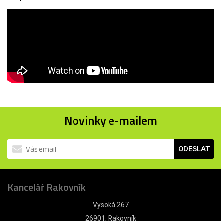
Novinky e-mailem
ODESLAT
Kancelář Rakovník
Vysoká 267
26901, Rakovník