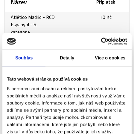
Název
Příplatek
Atlético Madrid - RCD
+0 Kč
Espanyol - 5.
kategorie
Atlético Madrid - RCD
+160 Kč
Espanyol - 4.
kategorie
Souhlas
Detaily
Více o cookies
Atlético Madrid - RCD
+160 Kč
Espanyol - 3.
Tato webová stránka používá cookies
kategorie
K personalizaci obsahu a reklam, poskytování funkcí
Atlético Madrid - RCD
+310 Kč
sociálních médií a analýze naší návštěvnosti využíváme
Espanyol - 5.
soubory cookie. Informace o tom, jak náš web používáte,
kategorie (sezení ve
sdílíme se svými partnery pro sociální média, inzerci a
trojici)
analýzy. Partneři tyto údaje mohou zkombinovat s
dalšími informacemi, které jste jim poskytli nebo které
Atlético Madrid - RCD
+470 Kč
získali v důsledku toho, že používáte jejich služby.