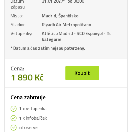
Datum
31.01.2027
*
od 00:00
zápasu:
Místo:
Madrid, Španělsko
Stadion:
Riyadh Air Metropolitano
Vstupenky:
Atlético Madrid - RCD Espanyol - 5.
kategorie
* Datum a čas zatím nejsou potvrzeny.
Cena:
Koupit
1 890 Kč
Cena zahrnuje
1 x vstupenka
1 x infobalíček
infoservis