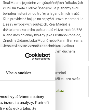
Real Madrid je jedním z nejúspěšnějších fotbalových
klubů na světě. Sídlí ve Španělsku a je známý svou
bohatou historií plnou trofejí a legendárních hráčů.
Klub pravidelně bojuje na nejvyšší úrovni v domácí La
Lize i v evropských soutěžích. Real Madrid je
držitelem rekordního počtu titulů v Lize mistrů UEFA
a jeho dres oblékaly hvězdy jako Cristiano Ronaldo,
Zinedine Zidane, Luka Modrić nebo Karim Benzema.
Jeho styl hry se vyznačuje technickou kvalitou,
rychlými protiútoky a silným týmovým duchem.
Nezapomenutelný
Více o cookies
Dárkový
sportovní zážitek pro vaše
poukaz
blízké.
Objednat poukaz
ěvnosti využíváme soubory
, inzerci a analýzy. Partneři
li v důsledku toho, že