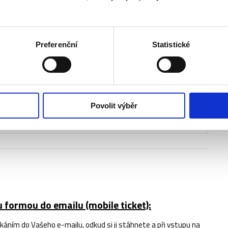
Příplatek
Preferenční
Statistické
 konkrétní termín
+990 Kč
ní termín
+850 Kč
+1 500 Kč
Povolit výběr
+8 000 Kč
 formou do emailu (mobile ticket):
ním do Vašeho e-mailu, odkud si ji stáhnete a při vstupu na