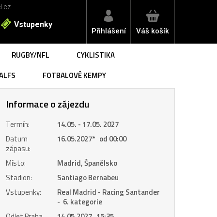
l.cz
Vstupenky
Přihlášení
Váš košík
RUGBY/NFL
CYKLISTIKA
ALFS
FOTBALOVÉ KEMPY
Informace o zájezdu
Termín:
14.05. - 17.05. 2027
Datum
16.05.2027
*
od 00:00
zápasu:
Místo:
Madrid, Španělsko
Stadion:
Santiago Bernabeu
Vstupenky:
Real Madrid - Racing Santander
- 6. kategorie
Odlet Praha
14.05.2027 15:35