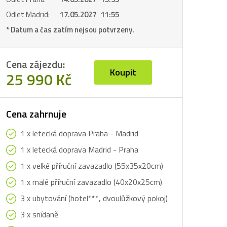
Odlet Madrid:
17.05.2027 11:55
* Datum a čas zatím nejsou potvrzeny.
Cena zájezdu:
Koupit
25 990 Kč
Cena zahrnuje
1 x letecká doprava Praha - Madrid
1 x letecká doprava Madrid - Praha
1 x velké příruční zavazadlo (55x35x20cm)
1 x malé příruční zavazadlo (40x20x25cm)
3 x ubytování (hotel***, dvoulůžkový pokoj)
3 x snídaně