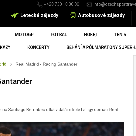
+420 730 10 00 00
info@czechsporttrave
Letecké zájezdy
Autobusové zájezdy
MOTOGP
FOTBAL
HOKEJ
TENIS
UKAZY
KONCERTY
BĚHÁNÍ A PŮLMARATONY SUPERH
drid
Real Madrid - Racing Santander
 Santander
se na Santiago Bernabeu utká v dalším kole LaLigy domácí Real