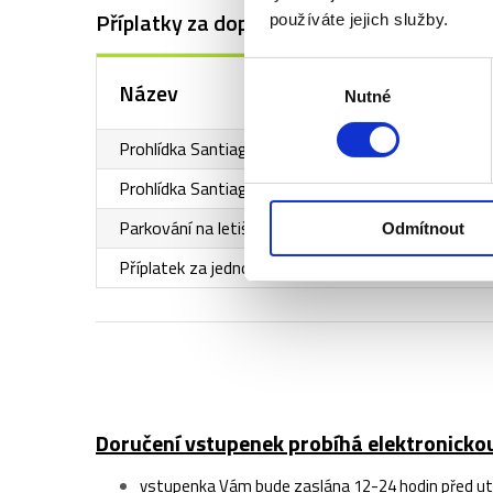
Příplatky za doplňkové služby
používáte jejich služby.
Výběr
Název
Nutné
souhlasu
Prohlídka Santiago Bernabéu (dospělý = věk 14+) -
Prohlídka Santiago Bernabéu (5 - 14 let) - konkrét
Parkování na letišti v Praze
Odmítnout
Příplatek za jednolůžkový pokoj
Doručení vstupenek probíhá elektronickou
vstupenka Vám bude zaslána 12-24 hodin před utká