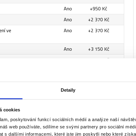
Ano
+950 Kč
Ano
+2 370 Kč
ení ve
Ano
+2 370 Kč
Ano
+3 150 Kč
Ano
+3 150 Kč
Ano
+4 730 Kč
emium
Ano
+6 310 Kč
Detaily
llent
Ano
+7 890 Kč
Ano
+8 670 Kč
á cookies
Ano
+14 980 Kč
klam, poskytování funkcí sociálních médií a analýze naší návšt
 náš web používáte, sdílíme se svými partnery pro sociální média
 s dalšími informacemi, které jste jim poskytli nebo které získa