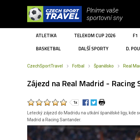
Plníme vaše
sportovní sny
ATLETIKA
TELEKOM CUP 2026
F1
BASKETBAL
DALŠÍ SPORTY
D. PO
CzechSportTravel
Fotbal
Španělsko
Real Ma
Zájezd na Real Madrid - Racing
1x
Letecký zájezd do Madridu na utkání španělské ligy, kde 
Madrid a Racing Santander.