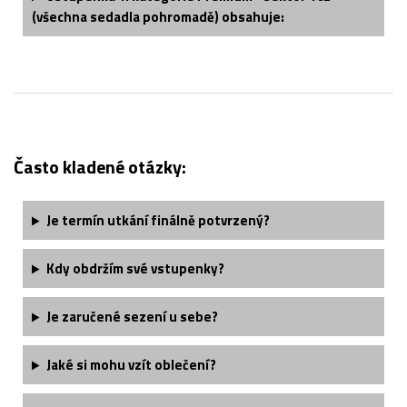
(všechna sedadla pohromadě) obsahuje:
Často kladené otázky:
Je termín utkání finálně potvrzený?
Kdy obdržím své vstupenky?
Je zaručené sezení u sebe?
Jaké si mohu vzít oblečení?