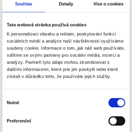
kategorie Premium -
Souhlas
Detaily
Více o cookies
sektor 106 (všechna
sedadla pohromadě)
FC Barcelona - Real
+820 Kč
Tato webová stránka používá cookies
Sociedad - 1.
K personalizaci obsahu a reklam, poskytování funkcí
kategorie Premium -
sociálních médií a analýze naší návštěvnosti využíváme
sektor 101 (všechna
soubory cookie. Informace o tom, jak náš web používáte,
sedadla pohromadě)
sdílíme se svými partnery pro sociální média, inzerci a
analýzy. Partneři tyto údaje mohou zkombinovat s
FC Barcelona - Real
+1 570 Kč
dalšími informacemi, které jste jim poskytli nebo které
Sociedad - 2.
získali v důsledku toho, že používáte jejich služby.
kategorie Premium
FC Barcelona - Real
+1 600 Kč
Výběr
Sociedad - 1.
Nutné
souhlasu
kategorie Premium -
sektor 105 (všechna
sedadla pohromadě)
Preferenční
FC Barcelona - Real
+1 600 Kč