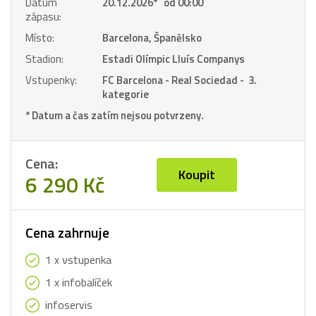
Datum
20.12.2026
*
od 00:00
zápasu:
Místo:
Barcelona, Španělsko
Stadion:
Estadi Olímpic Lluís Companys
Vstupenky:
FC Barcelona - Real Sociedad - 3.
kategorie
* Datum a čas zatím nejsou potvrzeny.
Cena:
Koupit
6 290 Kč
Cena zahrnuje
1 x vstupenka
1 x infobalíček
infoservis