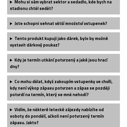
Mohu si sám vybrat sektor a sedadlo, kde bych na
stadionu chtěl sedět?​
Jste schopni sehnat větší množství vstupenek?
Tento produkt kupuji jako dárek, bylo by možné
vystavit dárkový poukaz?
Kdy je termín utkání potvrzený a jaké jsou hrací
dny?
Co mohu dělat, když zakoupím vstupenky ve chvíli,
kdy není výkop zápasu potvrzen a zápas se později
potvrdí na termín, který se mně nehodí?
Vidím, že některé letecké zájezdy nabízíte od
soboty do pondělí, ačkoli není potvrzený termín
zápasu. Jakto?