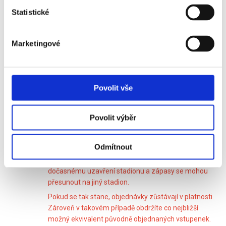
Sociedad - 1.
Statistické
kategorie Premium -
sektor 102 (všechna
Marketingové
sedadla pohromadě)
FC Barcelona - Real
+2 860 Kč
Sociedad - 1.
Povolit vše
kategorie
Povolit výběr
FC BARCELONA aktuálně hraje své zápasy na
Odmítnout
stadionu Camp Nou, kde stále probíhá rekonstrukce.
V průběhu sezony 2026/2027 může dojít k
dočasnému uzavření stadionu a zápasy se mohou
přesunout na jiný stadion.
Pokud se tak stane, objednávky zůstávají v platnosti.
Zároveň v takovém případě obdržíte co nejbližší
možný ekvivalent původně objednaných vstupenek.