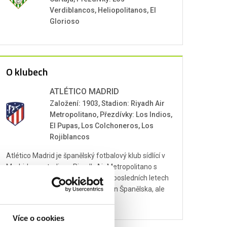
Verdiblancos, Heliopolitanos, El
Glorioso
O klubech
ATLÉTICO MADRID
Založení: 1903, Stadion: Riyadh Air
Metropolitano, Přezdívky: Los Indios,
El Pupas, Los Colchoneros, Los
Rojiblancos
Atlético Madrid je španělský fotbalový klub sídlící v
Madridu na stadionu Riyadh Air Metropolitano s
kapacitou téměř 68 000 diváků. V posledních letech
se zařadil mezi nejlepší kluby nejen Španělska, ale
celé Evropy.
Více o cookies