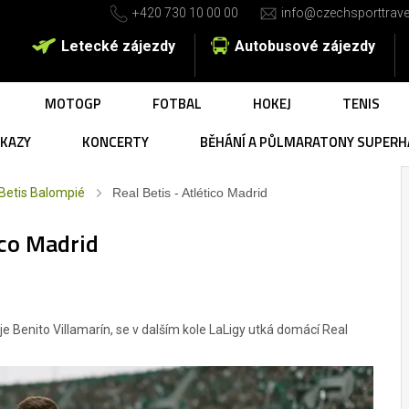
+420 730 10 00 00
info@czechsporttrave
Letecké zájezdy
Autobusové zájezdy
MOTOGP
FOTBAL
HOKEJ
TENIS
UKAZY
KONCERTY
BĚHÁNÍ A PŮLMARATONY SUPERH
 Betis Balompié
Real Betis - Atlético Madrid
ico Madrid
e Benito Villamarín, se v dalším kole LaLigy utká domácí Real