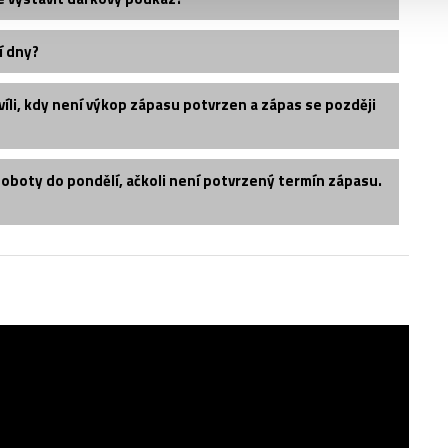
í dny?
íli, kdy není výkop zápasu potvrzen a zápas se později
soboty do pondělí, ačkoli není potvrzený termín zápasu.