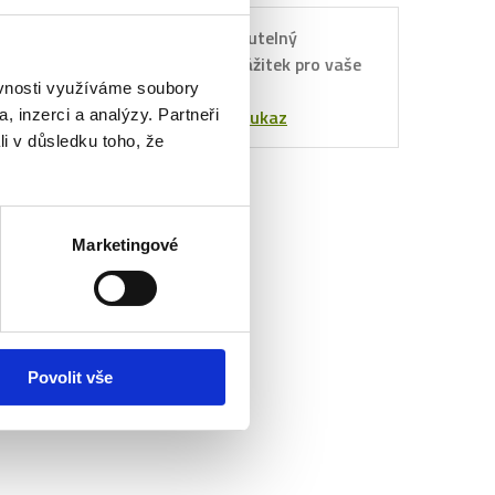
Nezapomenutelný
Dárkový
sportovní zážitek pro vaše
poukaz
blízké.
ěvnosti využíváme soubory
Objednat poukaz
, inzerci a analýzy. Partneři
li v důsledku toho, že
Marketingové
Povolit vše