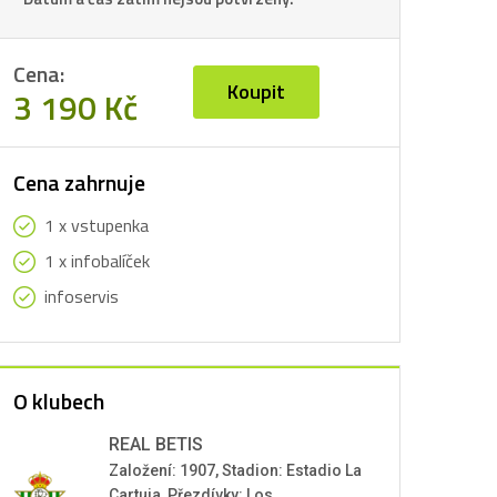
Cena:
Koupit
3 190 Kč
Cena zahrnuje
1 x vstupenka
1 x infobalíček
infoservis
O klubech
REAL BETIS
Založení: 1907, Stadion: Estadio La
Cartuja, Přezdívky: Los