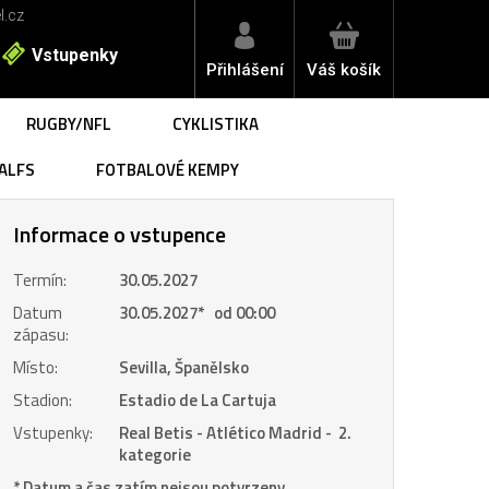
l.cz
Vstupenky
Přihlášení
Váš košík
RUGBY/NFL
CYKLISTIKA
ALFS
FOTBALOVÉ KEMPY
Informace o vstupence
Termín:
30.05.2027
Datum
30.05.2027
*
od 00:00
zápasu:
Místo:
Sevilla, Španělsko
Stadion:
Estadio de La Cartuja
Vstupenky:
Real Betis - Atlético Madrid - 2.
kategorie
* Datum a čas zatím nejsou potvrzeny.