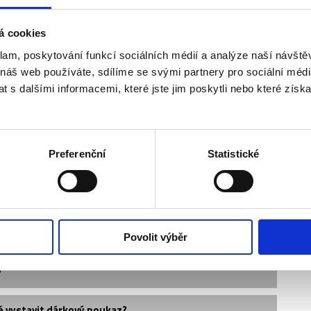
á cookies
klam, poskytování funkcí sociálních médií a analýze naší návšt
 náš web používáte, sdílíme se svými partnery pro sociální média
 s dalšími informacemi, které jste jim poskytli nebo které získa
Preferenční
Statistické
místa vedle sebe?
Povolit výběr
?
é vystavit dárkový poukaz?