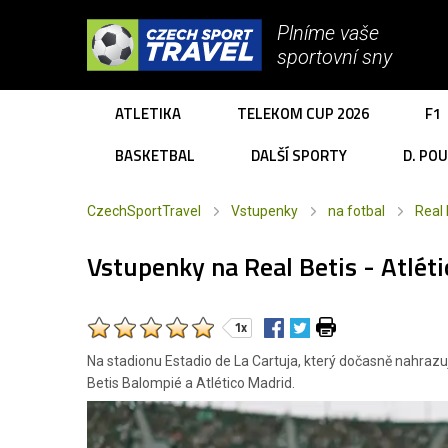
Plníme vaše
sportovní sny
ATLETIKA
TELEKOM CUP 2026
F1
BASKETBAL
DALŠÍ SPORTY
D. PO
CzechSportTravel
Vstupenky
na fotbal
Real
Vstupenky na Real Betis - Atlét
1x
Na stadionu Estadio de La Cartuja, který dočasně nahrazuj
Betis Balompié a Atlético Madrid.