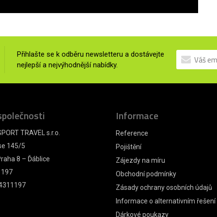
Přihlašte se k odběru newsletteru a dostávejte
nejlepší a nejvýhodnější nabídky.
společnosti
Informace
PORT TRAVEL s.r.o.
Reference
se 145/5
Pojištění
raha 8 – Ďáblice
Zájezdy na míru
1197
Obchodní podmínky
4311197
Zásady ochrany osobních údajů
Informace o alternativním řešení
Dárkové poukazy