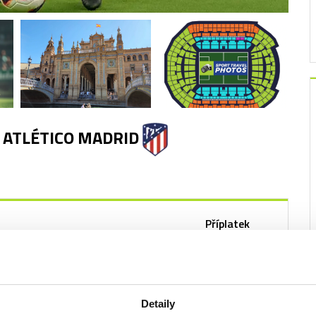
- ATLÉTICO MADRID
Příplatek
ory 327/328
+940 Kč
+1 030 Kč
Detaily
+1 980 Kč