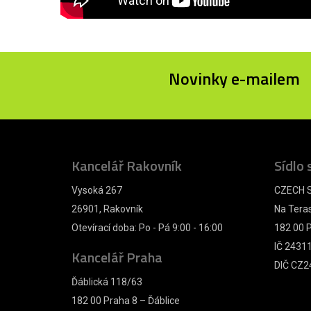
Novinky e-mailem
Kancelář Rakovník
Sídlo 
Vysoká 267
CZECH S
26901, Rakovník
Na Tera
Otevírací doba: Po - Pá 9:00 - 16:00
182 00 P
IČ 2431
Kancelář Praha
DIČ CZ2
Ďáblická 118/63
182 00 Praha 8 – Ďáblice