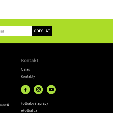
ODESLAT
Kontakt
O nás
Kontakty
Fotbalové zprávy
 sporů
eFotbal.cz