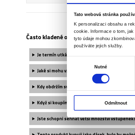
Tato webová stránka použív
K personalizaci obsahu a re
cookie. Informace o tom, jak
Často kladené otázky:
tyto údaje mohou zkombinovat
používáte jejich služby.
Je termín utkání finálně potvrzený?
Výběr
Nutné
souhlasu
Jaké si mohu vzít oblečení?
Kdy obdržím své vstupenky?
Když si koupím zájezd pro více osob, budu mít 
Odmítnout
Jste schopni sehnat větší množství vstupenek
Tento produkt kupuji jako dárek, bylo by možn