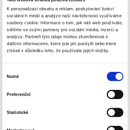
Příplatky za vstupenky vyšší kategorie
K personalizaci obsahu a reklam, poskytování funkcí
sociálních médií a analýze naší návštěvnosti využíváme
soubory cookie. Informace o tom, jak náš web používáte,
Název
Příplatek
sdílíme se svými partnery pro sociální média, inzerci a
analýzy. Partneři tyto údaje mohou zkombinovat s
Real Betis - Rayo
+0 Kč
dalšími informacemi, které jste jim poskytli nebo které
Vallecano - 3. kategorie
získali v důsledku toho, že používáte jejich služby.
Real Betis - Rayo
+350 Kč
Vallecano - 2. kategorie
Výběr
Nutné
souhlasu
Real Betis - Rayo
+440 Kč
Vallecano - 1. kategorie
Preferenční
Real Betis - Rayo
+980 Kč
Vallecano - 1. kategorie
- sektory 327/328
Statistické