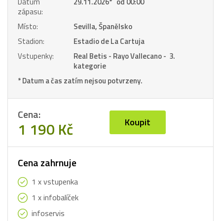
Datum
29.11.2026
*
od 00:00
zápasu:
Místo:
Sevilla, Španělsko
Stadion:
Estadio de La Cartuja
Vstupenky:
Real Betis - Rayo Vallecano - 3.
kategorie
* Datum a čas zatím nejsou potvrzeny.
Cena:
Koupit
1 190 Kč
Cena zahrnuje
1 x vstupenka
1 x infobalíček
infoservis