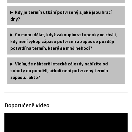
Kdy je termín utkání potvrzený a jaké jsou hrací
dny?
Co mohu dělat, když zakoupím vstupenky ve chvíli,
kdy není výkop zápasu potvrzen a zápas se později
potvrdí na termín, který se mně nehodí?
Vidím, že některé letecké zájezdy nabízíte od
soboty do pondělí, ačkoli není potvrzený termín
zápasu. Jakto?
Doporučené video