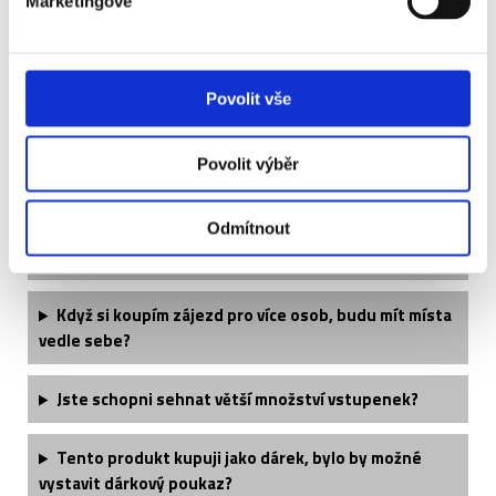
Marketingové
Často kladené otázky:
Povolit vše
Je termín utkání finálně potvrzený?
Povolit výběr
Jaké si mohu vzít oblečení?
Odmítnout
Kdy obdržím své vstupenky?
Když si koupím zájezd pro více osob, budu mít místa
vedle sebe?
Jste schopni sehnat větší množství vstupenek?
Tento produkt kupuji jako dárek, bylo by možné
vystavit dárkový poukaz?