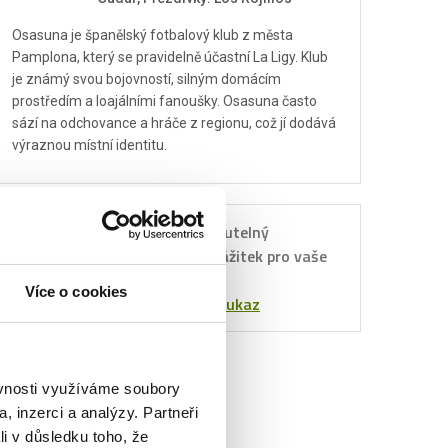
Osasuna je španělský fotbalový klub z města
Pamplona, který se pravidelně účastní La Ligy. Klub
je známý svou bojovností, silným domácím
prostředím a loajálními fanoušky. Osasuna často
sází na odchovance a hráče z regionu, což jí dodává
výraznou místní identitu.
Nezapomenutelný
Dárkový
sportovní zážitek pro vaše
poukaz
blízké.
Více o cookies
Objednat poukaz
ěvnosti využíváme soubory
, inzerci a analýzy. Partneři
li v důsledku toho, že