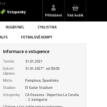
l.cz
Vstupenky
Přihlášení
Váš košík
RUGBY/NFL
CYKLISTIKA
ALFS
FOTBALOVÉ KEMPY
Informace o vstupence
Termín:
31.01.2027
Datum
31.01.2027
*
od 00:00
zápasu:
Místo:
Pamplona, Španělsko
Stadion:
El Sadar Stadium
Vstupenky:
CA Osasuna - Deportivo La Coruña
- 2. kategorie
* Datum a čas zatím nejsou potvrzeny.