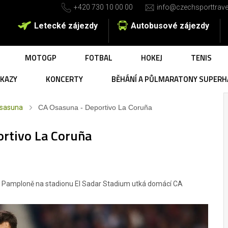
+420 730 10 00 00
info@czechsporttrave
Letecké zájezdy
Autobusové zájezdy
MOTOGP
FOTBAL
HOKEJ
TENIS
UKAZY
KONCERTY
BĚHÁNÍ A PŮLMARATONY SUPERH
sasuna
CA Osasuna - Deportivo La Coruña
rtivo La Coruña
e v Pamploně na stadionu El Sadar Stadium utká domácí CA