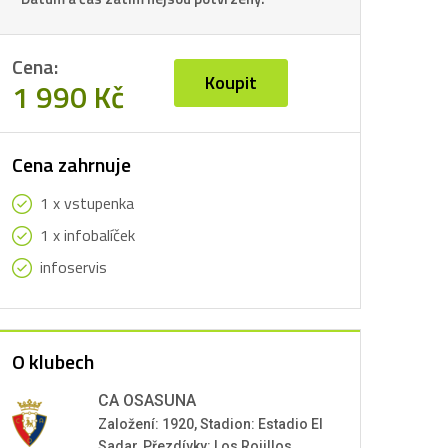
Cena:
Koupit
1 990 Kč
Cena zahrnuje
1 x vstupenka
1 x infobalíček
infoservis
O klubech
CA OSASUNA
Založení: 1920, Stadion: Estadio El
Sadar, Přezdívky: Los Rojillos