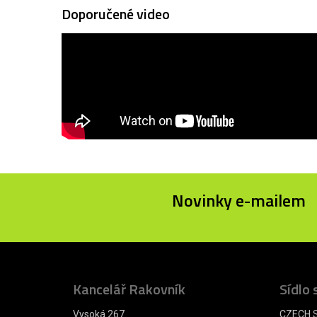
Doporučené video
Novinky e-mailem
Kancelář Rakovník
Sídlo 
Vysoká 267
CZECH S