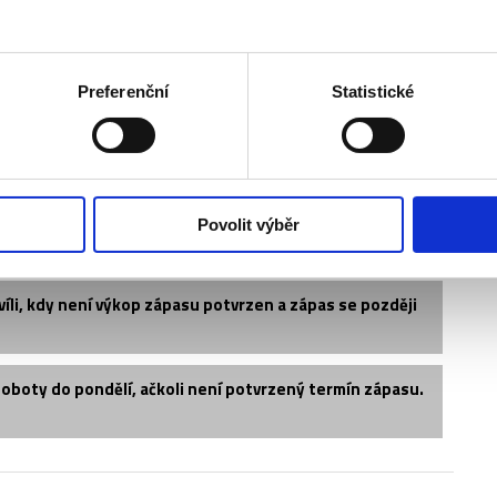
vedle sebe?
Preferenční
Statistické
?
é vystavit dárkový poukaz?
Povolit výběr
í dny?
íli, kdy není výkop zápasu potvrzen a zápas se později
soboty do pondělí, ačkoli není potvrzený termín zápasu.