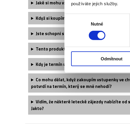
Jaké si mohu vzít oblečení?
používáte jejich služby.
Výběr
Když si koupím dvě vstupenky, budu mít místa 
Nutné
souhlasu
Jste schopni sehnat větší množství vstupenek
Tento produkt kupuji jako dárek, bylo by možn
Odmítnout
Kdy je termín utkání potvrzený a jaké jsou hrac
Co mohu dělat, když zakoupím vstupenky ve chv
potvrdí na termín, který se mně nehodí?
Vidím, že některé letecké zájezdy nabízíte od 
Jakto?