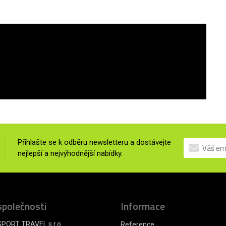
Přihlašte se k odběru newsletteru a dostávejte
nejlepší a nejvýhodnější nabídky.
společnosti
Informace
PORT TRAVEL s.r.o.
Reference