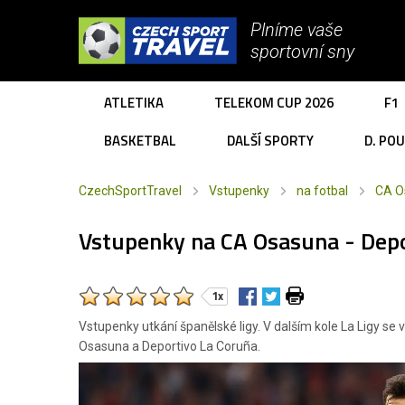
Plníme vaše
sportovní sny
ATLETIKA
TELEKOM CUP 2026
F1
BASKETBAL
DALŠÍ SPORTY
D. PO
CzechSportTravel
Vstupenky
na fotbal
CA O
Vstupenky na CA Osasuna - Depo
1x
Vstupenky utkání španělské ligy. V dalším kole La Ligy s
Osasuna a Deportivo La Coruña.