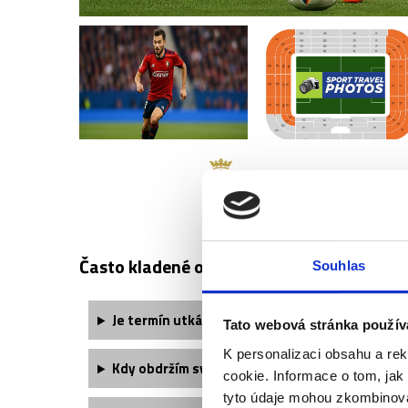
CA OSASUNA - D
Často kladené otázky:
Souhlas
Je termín utkání finálně potvrzený?
Tato webová stránka použív
K personalizaci obsahu a re
Kdy obdržím své vstupenky?
cookie. Informace o tom, jak
tyto údaje mohou zkombinovat