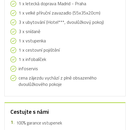
1 x letecká doprava Madrid - Praha
1 x velké příruční zavazadlo (55x35x20cm)
3 x ubytování (Hotel***, dvoulůžkový pokoj)
3 x snídaně
1 x vstupenka
1 x cestovní pojištění
1 x infobalíček
infoservis
cena zájezdu vychází z plně obsazeného
dvoulůžkového pokoje
Cestujte s námi
100% garance vstupenek