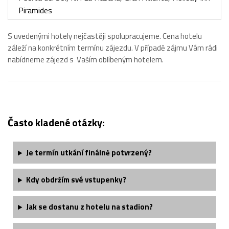
Piramides
S uvedenými hotely nejčastěji spolupracujeme. Cena hotelu
záleží na konkrétním termínu zájezdu. V případě zájmu Vám rádi
nabídneme zájezd s Vaším oblíbeným hotelem.
Často kladené otázky:
Je termín utkání finálně potvrzený?
Kdy obdržím své vstupenky?
Jak se dostanu z hotelu na stadion?