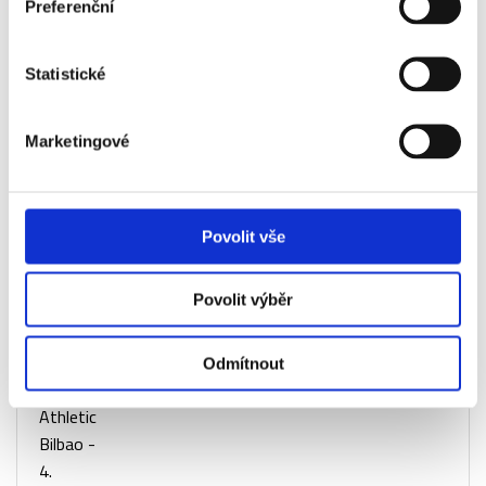
Preferenční
Athletic
Bilbao -
4.
Statistické
kategorie
Atlético
Ano
+3 000 Kč
Marketingové
Madrid -
Athletic
Bilbao -
Povolit vše
1.
kategorie
- sektor
Povolit výběr
107
Atlético
Ano
+3 190 Kč
Odmítnout
Madrid -
Athletic
Bilbao -
4.