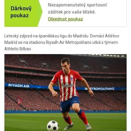
Nezapomenutelný sportovní
Dárkový
zážitek pro vaše blízké.
poukaz
Objednat poukaz
Letecký zájezd na španělskou ligu do Madridu. Domácí Atlético
Madrid se na stadionu Riyadh Air Metropolitano utká s týmem
Athletic Bilbao.