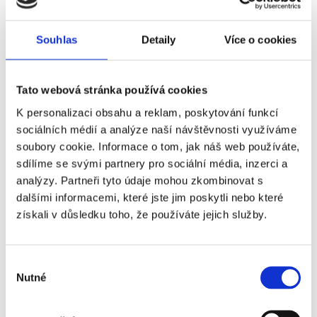
ve trojici)
Atlético
Ano
+2 050 Kč
Souhlas
Detaily
Více o cookies
Madrid -
Athletic
Bilbao -
Tato webová stránka používá cookies
2.
K personalizaci obsahu a reklam, poskytování funkcí
kategorie
sociálních médií a analýze naší návštěvnosti využíváme
Atlético
Ano
+2 400 Kč
soubory cookie. Informace o tom, jak náš web používáte,
Madrid -
sdílíme se svými partnery pro sociální média, inzerci a
Athletic
analýzy. Partneři tyto údaje mohou zkombinovat s
Bilbao -
dalšími informacemi, které jste jim poskytli nebo které
1.
získali v důsledku toho, že používáte jejich služby.
kategorie
- sektor
108
Výběr
Nutné
souhlasu
Atlético
Ano
+2 560 Kč
Madrid -