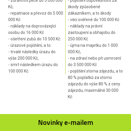
- zdravotní péče do 5 000 000
- pojištění odpovědnosti za
Kč,
škody způsobené
- repatriace a převoz do 5 000
zákazníkem, a to škody
000 Kč
- věci svěřené do 100 000 Kč
- náklady na doprovázející
- náklady na právní
osobu do 16 000 Kč
zastoupení a obhajobu do
- ošetření zubů do 10 500 Kč
250 000 Kč
- úrazové pojištění, a to:
- újma na majetku do 1 000
- trvalé následky úrazu do
000 Kč,
výše 200 000 Kč,
- na zdraví nebo při usmrcení
- smrt následkem úrazu do
do 3 500 000 Kč
100 000 Kč
- pojištění storna zájezdu, a to
80 % poplatků za storno
zájezdu do výše 80 % z ceny
zájezdu, maximálně 30 000
Kč
Novinky e-mailem