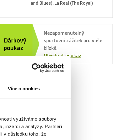
and Blues), La Real (The Royal)
Nezapomenutelný
Dárkový
sportovní zážitek pro vaše
poukaz
blízké.
Objednat poukaz
Více o cookies
ěvnosti využíváme soubory
, inzerci a analýzy. Partneři
li v důsledku toho, že