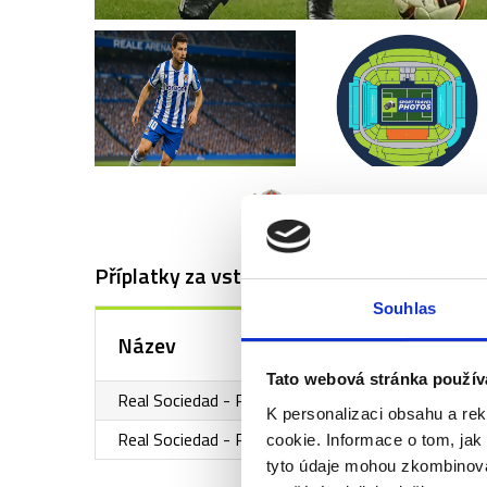
REAL SOCIEDAD
Příplatky za vstupenky vyšší kategorie
Souhlas
Název
Tato webová stránka použív
Real Sociedad - Racing Santander - 1. kategorie 
K personalizaci obsahu a re
Real Sociedad - Racing Santander - 1. kategorie
cookie. Informace o tom, jak
tyto údaje mohou zkombinovat