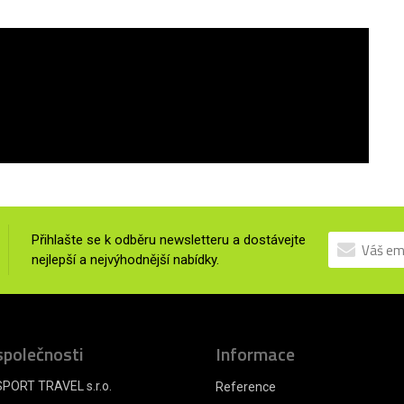
Přihlašte se k odběru newsletteru a dostávejte
nejlepší a nejvýhodnější nabídky.
společnosti
Informace
PORT TRAVEL s.r.o.
Reference