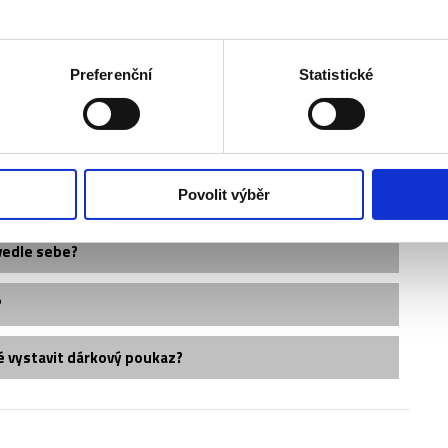
Preferenční
Statistické
Povolit výběr
vedle sebe?
?
é vystavit dárkový poukaz?