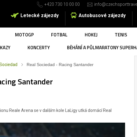
+420 730 10 00 00
info@czechsporttrave
Letecké zájezdy
Autobusové zájezdy
MOTOGP
FOTBAL
HOKEJ
TENIS
UKAZY
KONCERTY
BĚHÁNÍ A PŮLMARATONY SUPERH
 Sociedad
Real Sociedad - Racing Santander
acing Santander
ionu Reale Arena se v dalším kole LaLigy utká domácí Real