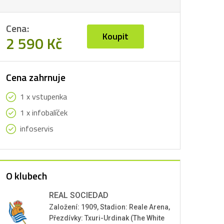
Cena:
Koupit
2 590 Kč
Cena zahrnuje
1 x vstupenka
1 x infobalíček
infoservis
O klubech
REAL SOCIEDAD
Založení: 1909, Stadion: Reale Arena,
Přezdívky: Txuri-Urdinak (The White