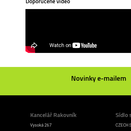
Doporučené video
Novinky e-mailem
Kancelář Rakovník
Sídlo 
Vysoká 267
CZECH S