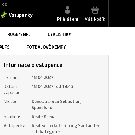
l.cz
Vstupenky
Přihlášení
Váš košík
RUGBY/NFL
CYKLISTIKA
ALFS
FOTBALOVÉ KEMPY
Informace o vstupence
Termín:
18.04.2027
Datum
18.04.2027 od 19:45
zápasu:
Místo:
Donostia-San Sebastian,
Španělsko
Stadion:
Reale Arena
Vstupenky:
Real Sociedad - Racing Santander
- 1. kategorie