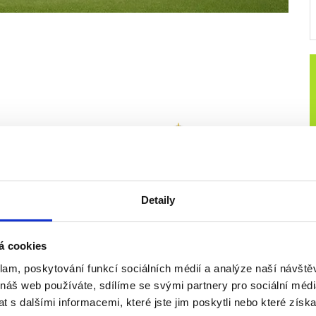
 - RACING SANTANDER
Detaily
Příplatek
á cookies
Premium
+0 Kč
klam, poskytování funkcí sociálních médií a analýze naší návšt
+0 Kč
 náš web používáte, sdílíme se svými partnery pro sociální média
 s dalšími informacemi, které jste jim poskytli nebo které získa