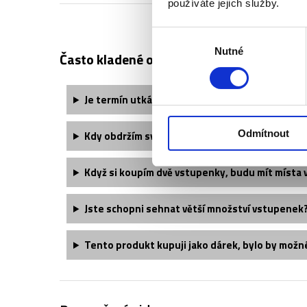
používáte jejich služby.
Výběr
Nutné
souhlasu
Často kladené otázky:
Je termín utkání finálně potvrzený?
Odmítnout
Kdy obdržím své vstupenky?
Když si koupím dvě vstupenky, budu mít místa 
Jste schopni sehnat větší množství vstupenek
Tento produkt kupuji jako dárek, bylo by možn