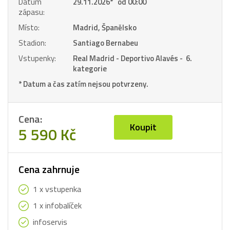
Datum
29.11.2026
*
od 00:00
zápasu:
Místo:
Madrid, Španělsko
Stadion:
Santiago Bernabeu
Vstupenky:
Real Madrid - Deportivo Alavés - 6.
kategorie
* Datum a čas zatím nejsou potvrzeny.
Cena:
Koupit
5 590 Kč
Cena zahrnuje
1 x vstupenka
1 x infobalíček
infoservis