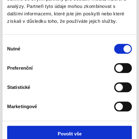
analýzy. Partneři tyto údaje mohou zkombinovat s
Real Madrid -
+1 390 Kč
dalšími informacemi, které jste jim poskytli nebo které
Deportivo Alavés -
získali v důsledku toho, že používáte jejich služby.
5. kategorie
Real Madrid -
+2 180 Kč
Výběr
Deportivo Alavés -
Nutné
souhlasu
5. kategorie (sezení
ve trojici)
Preferenční
Real Madrid -
+2 490 Kč
Deportivo Alavés -
4. kategorie
Statistické
Real Madrid -
+3 280 Kč
Deportivo Alavés -
Marketingové
2. kategorie
Real Madrid -
+4 540 Kč
Deportivo Alavés -
Povolit vše