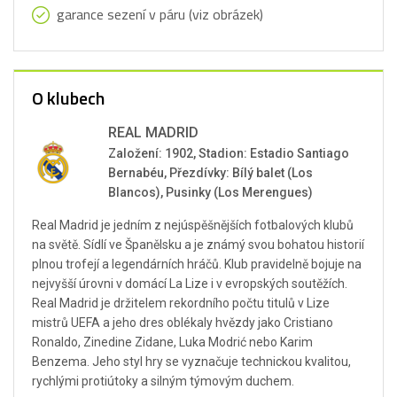
garance sezení v páru (viz obrázek)
O klubech
REAL MADRID
Založení: 1902, Stadion: Estadio Santiago
Bernabéu, Přezdívky: Bílý balet (Los
Blancos), Pusinky (Los Merengues)
Real Madrid je jedním z nejúspěšnějších fotbalových klubů
na světě. Sídlí ve Španělsku a je známý svou bohatou historií
plnou trofejí a legendárních hráčů. Klub pravidelně bojuje na
nejvyšší úrovni v domácí La Lize i v evropských soutěžích.
Real Madrid je držitelem rekordního počtu titulů v Lize
mistrů UEFA a jeho dres oblékaly hvězdy jako Cristiano
Ronaldo, Zinedine Zidane, Luka Modrić nebo Karim
Benzema. Jeho styl hry se vyznačuje technickou kvalitou,
rychlými protiútoky a silným týmovým duchem.