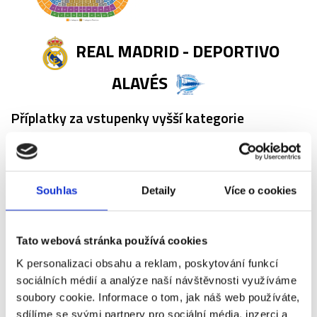
REAL MADRID - DEPORTIVO
ALAVÉS
Příplatky za vstupenky vyšší kategorie
Název
Příplatek
Souhlas
Detaily
Více o cookies
Real Madrid -
+0 Kč
Deportivo Alavés -
6. kategorie
Tato webová stránka používá cookies
Real Madrid -
+600 Kč
K personalizaci obsahu a reklam, poskytování funkcí
Deportivo Alavés -
sociálních médií a analýze naší návštěvnosti využíváme
6. kategorie (sezení
soubory cookie. Informace o tom, jak náš web používáte,
ve trojici)
sdílíme se svými partnery pro sociální média, inzerci a