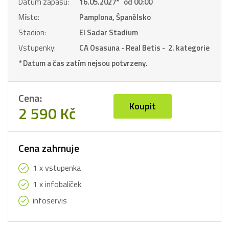
Datum zápasu:
16.05.2027
*
od 00:00
Místo:
Pamplona, Španělsko
Stadion:
El Sadar Stadium
Vstupenky:
CA Osasuna - Real Betis - 2. kategorie
* Datum a čas zatím nejsou potvrzeny.
Cena:
Koupit
2 590 Kč
Cena zahrnuje
1 x vstupenka
1 x infobalíček
infoservis