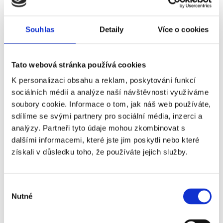
Souhlas
Detaily
Více o cookies
Tato webová stránka používá cookies
K personalizaci obsahu a reklam, poskytování funkcí
sociálních médií a analýze naší návštěvnosti využíváme
soubory cookie. Informace o tom, jak náš web používáte,
CA OSASUNA - REAL BETIS
sdílíme se svými partnery pro sociální média, inzerci a
analýzy. Partneři tyto údaje mohou zkombinovat s
dalšími informacemi, které jste jim poskytli nebo které
získali v důsledku toho, že používáte jejich služby.
Často kladené otázky:
Výběr
Je termín utkání finálně potvrzený?
Nutné
souhlasu
Kdy obdržím své vstupenky?