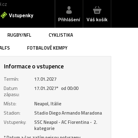
l.cz
Vstupenky
Přihlášení
Váš košík
RUGBY/NFL
CYKLISTIKA
ALFS
FOTBALOVÉ KEMPY
Informace o vstupence
Termín:
17.01.2027
Datum
17.01.2027
*
od 00:00
zápasu:
Místo:
Neapol, Itálie
Stadion:
Stadio Diego Armando Maradona
Vstupenky:
SSC Neapol - AC Fiorentina - 2.
kategorie
* Datum a čas zatím nejsou potvrzeny.