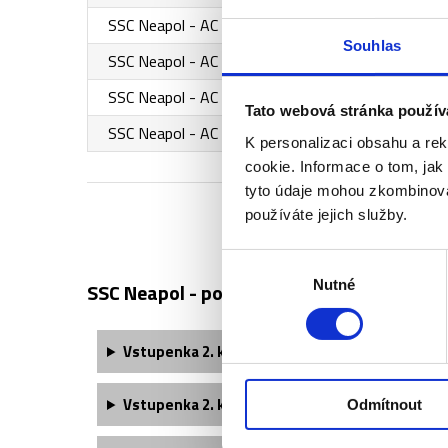
SSC Neapol - AC Fiorentina - 2. kategorie - sekto
Souhlas
SSC Neapol - AC Fiorentina - 2. kategorie - sekto
SSC Neapol - AC Fiorentina - 2. kategorie - sekto
Tato webová stránka použív
SSC Neapol - AC Fiorentina - VIP Posillipo Lounge
K personalizaci obsahu a re
cookie. Informace o tom, jak
tyto údaje mohou zkombinovat
používáte jejich služby.
Výběr
Nutné
souhlasu
SSC Neapol - popis vstupenek ↓
Vstupenka 2. kategorie - sektor D30-31 obsahu
Vstupenka 2. kategorie - sektor D05/07 obsahu
Odmítnout