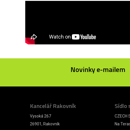
Novinky e-mailem
Kancelář Rakovník
Sídlo 
Vysoká 267
CZECH S
26901, Rakovník
Na Tera