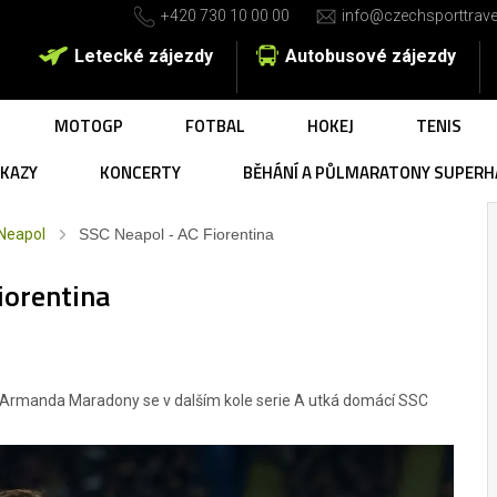
+420 730 10 00 00
info@czechsporttrave
Letecké zájezdy
Autobusové zájezdy
MOTOGP
FOTBAL
HOKEJ
TENIS
UKAZY
KONCERTY
BĚHÁNÍ A PŮLMARATONY SUPERH
Neapol
SSC Neapol - AC Fiorentina
iorentina
a Armanda Maradony se v dalším kole serie A utká domácí SSC