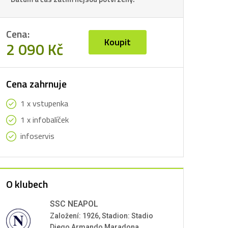
Cena:
Koupit
2 090 Kč
Cena zahrnuje
1 x vstupenka
1 x infobalíček
infoservis
O klubech
SSC NEAPOL
Založení: 1926, Stadion: Stadio
Diego Armando Maradona,