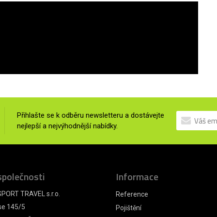
Přihlašte se k odběru newsletteru a dostávejte
nejlepší a nejvýhodnější nabídky.
společnosti
Informace
PORT TRAVEL s.r.o.
Reference
se 145/5
Pojištění