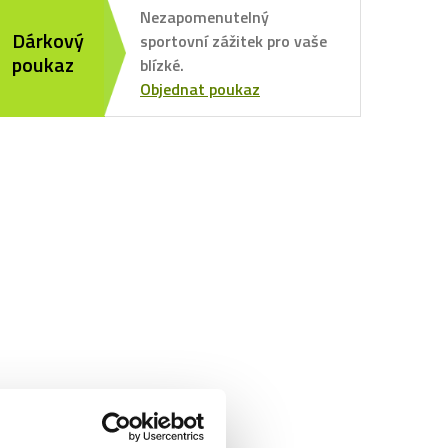
Nezapomenutelný
Dárkový
sportovní zážitek pro vaše
poukaz
blízké.
Objednat poukaz