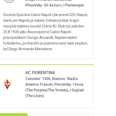
Přezdívky: Gli Azzurri, I Partenopei
Società Sportiva Calcio Napoli (zkráceně SSC Napoli,
často jen Napoli) je italský fotbalový klub hrající
nejvyšší italskou soutěž (Serie A). Klub byl založen
25.8.1926 jako Associazione Calcio Napoli
průmyslníkem Giorgio Ascarelli. Nejslavnějším
fotbalistou, po kterém je pojmenovaný také stadion,
byl Diego Armando Maradona.
AC FIORENTINA
Založení: 1926, Stadion: Stadio
Artemio Franchi, Přezdívky: I Viola
(The Purples/The Violets), I Gigliati
(The Lilies)