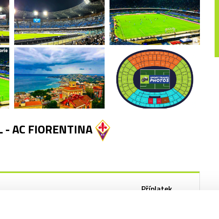
 - AC FIORENTINA
Příplatek
+0 Kč