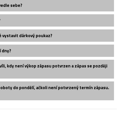
vedle sebe?
?
é vystavit dárkový poukaz?
í dny?
íli, kdy není výkop zápasu potvrzen a zápas se později
soboty do pondělí, ačkoli není potvrzený termín zápasu.