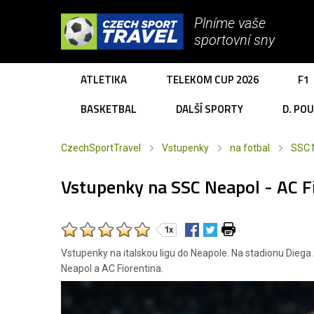
Plníme vaše
sportovní sny
ATLETIKA
TELEKOM CUP 2026
F1
BASKETBAL
DALŠÍ SPORTY
D. PO
CzechSportTravel
Vstupenky
na fotbal
SSC 
Vstupenky na SSC Neapol - AC F
1x
Vstupenky na italskou ligu do Neapole. Na stadionu Dieg
Neapol a AC Fiorentina.