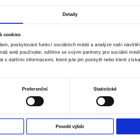
r D05/07
+30 Kč
Detaily
r D05
+660 Kč
r D30/31
+980 Kč
á cookies
+8 970 Kč
klam, poskytování funkcí sociálních médií a analýze naší návšt
 náš web používáte, sdílíme se svými partnery pro sociální média
 s dalšími informacemi, které jste jim poskytli nebo které získa
Preferenční
Statistické
je:
je:
Povolit výběr