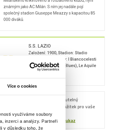
Milánského kriketového a fotbalového klubu, nyní
známým jako AC Milán. S ním jej nadále pojí
společný stadion Giuseppe Meazzy s kapacitou 85
000 diváků.
S.S. LAZIO
Založení: 1900, Stadion: Stadio
Olimpico, Přezdívky: I Biancocelesti
(The White and Sky Blues), Le Aquile
(The Eagles)
Více o cookies
Nezapomenutelný
Dárkový
sportovní zážitek pro vaše
poukaz
blízké.
ěvnosti využíváme soubory
Objednat poukaz
, inzerci a analýzy. Partneři
li v důsledku toho, že