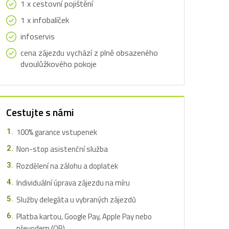
1 x cestovní pojištění
1 x infobalíček
infoservis
cena zájezdu vychází z plně obsazeného
dvoulůžkového pokoje
Cestujte s námi
100% garance vstupenek
Non-stop asistenční služba
Rozdělení na zálohu a doplatek
Individuální úprava zájezdu na míru
Služby delegáta u vybraných zájezdů
Platba kartou, Google Pay, Apple Pay nebo
převodem (QR)