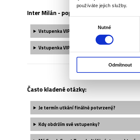
používáte jejich služby.
Inter Milán - popis vstupenek ↓
Výběr
Nutné
souhlasu
Vstupenka VIP Lounge obsahuje:
Vstupenka VIP Onore obsahuje:
Odmítnout
Často kladené otázky:
Je termín utkání finálně potvrzený?
Kdy obdržím své vstupenky?