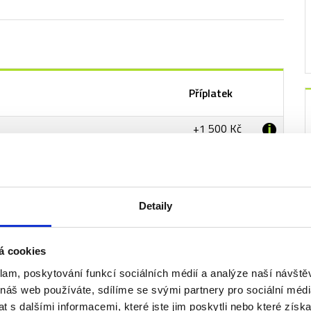
Příplatek
+1 500 Kč
+5 000 Kč
+700 Kč
iště
+480 Kč
Detaily
+2 000 Kč
á cookies
klam, poskytování funkcí sociálních médií a analýze naší návšt
 náš web používáte, sdílíme se svými partnery pro sociální média
 s dalšími informacemi, které jste jim poskytli nebo které získa