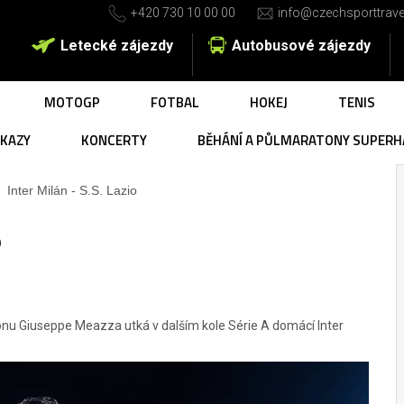
+420 730 10 00 00
info@czechsporttrave
Letecké zájezdy
Autobusové zájezdy
MOTOGP
FOTBAL
HOKEJ
TENIS
UKAZY
KONCERTY
BĚHÁNÍ A PŮLMARATONY SUPERH
Inter Milán - S.S. Lazio
o
dionu Giuseppe Meazza utká v dalším kole Série A domácí Inter