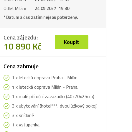
Odlet Milán:
24.05.2027 19:30
* Datum a čas zatím nejsou potvrzeny.
Cena zájezdu:
Koupit
10 890 Kč
Cena zahrnuje
1 x letecká doprava Praha - Milán
1 x letecká doprava Milán - Praha
1 x malé příruční zavazadlo (40x20x25cm)
3 x ubytování (hotel***, dvoulůžkový pokoj)
3 x snídaně
1 x vstupenka