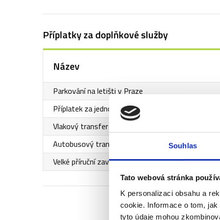
Příplatky za doplňkové služby
Název
Parkování na letišti v Praze
Příplatek za jednolůžkový pokoj
Vlakový transfer letiště - Milano centrum - letiště
Autobusový transfer letiště - Milano centrum - let
Souhlas
Velké příruční zavazadlo (55x35x20cm)
Tato webová stránka použív
K personalizaci obsahu a re
cookie. Informace o tom, jak
tyto údaje mohou zkombinovat