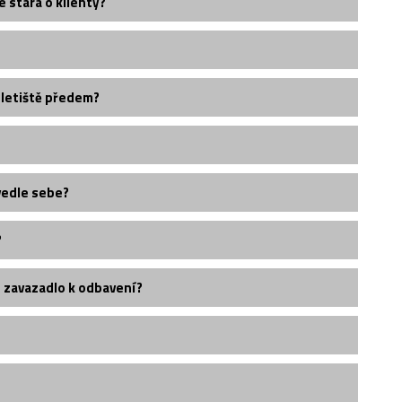
e stará o klienty?
 letiště předem?
vedle sebe?
?
é zavazadlo k odbavení?