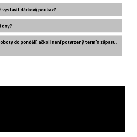
é vystavit dárkový poukaz?
í dny?
soboty do pondělí, ačkoli není potvrzený termín zápasu.