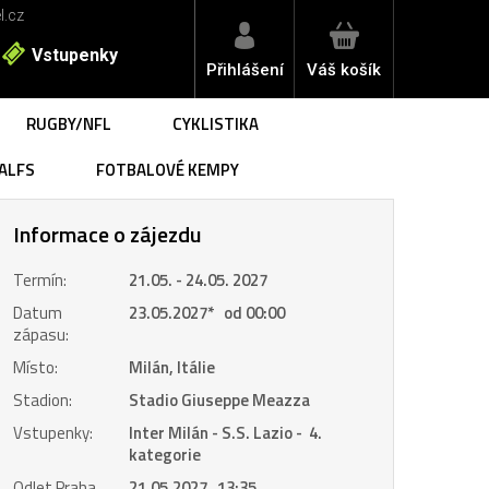
l.cz
Vstupenky
Přihlášení
Váš košík
RUGBY/NFL
CYKLISTIKA
ALFS
FOTBALOVÉ KEMPY
Informace o zájezdu
Termín:
21.05. - 24.05. 2027
Datum
23.05.2027
*
od 00:00
zápasu:
Místo:
Milán, Itálie
Stadion:
Stadio Giuseppe Meazza
Vstupenky:
Inter Milán - S.S. Lazio - 4.
kategorie
Odlet Praha
21.05.2027 13:35