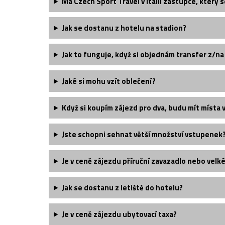
Má Czech Sport Travel v Itálii zástupce, který s
Jak se dostanu z hotelu na stadion?
Jak to funguje, když si objednám transfer z/na
Jaké si mohu vzít oblečení?
Když si koupím zájezd pro dva, budu mít místa 
Jste schopni sehnat větší množství vstupenek
Je v ceně zájezdu příruční zavazadlo nebo velk
Jak se dostanu z letiště do hotelu?
Je v ceně zájezdu ubytovací taxa?