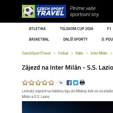
Plníme vaše
sportovní sny
ATLETIKA
TELEKOM CUP 2026
F1
BASKETBAL
DALŠÍ SPORTY
D. PO
CzechSportTravel
Fotbal
Itálie
Inter Milán
Zájezd na Inter Milán - S.S. Lazi
1x
Letecký zájezd na italskou ligu do Milána, kde se na sta
Milán a S.S. Lazio.