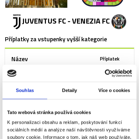
JUVENTUS FC - VENEZIA FC
Příplatky za vstupenky vyšší kategorie
Název
Příplatek
Juventus FC - Venezia
+0 Kč
FC - 3. kategorie -
sektor 206
Souhlas
Detaily
Více o cookies
Juventus FC - Venezia
+160 Kč
FC - 3. kategorie
Tato webová stránka používá cookies
Juventus FC - Venezia
+500 Kč
K personalizaci obsahu a reklam, poskytování funkcí
FC - 2. kategorie -
sociálních médií a analýze naší návštěvnosti využíváme
sektor 214
soubory cookie. Informace o tom, jak náš web používáte,