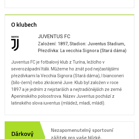
O klubech
JUVENTUS FC
Založení: 1897, Stadion: Juventus Stadium,
Přezdívka: La vecchia Signora (Stará dáma)
Juventus FC je fotbalový klub z Turína, ležícího v
severozápadní Itálii. Můžeme ho znát pod nejčastějšími
přezdívkami la Vecchia Signora (Stará dáma), I bianconeri
(bílo-černí) nebo zkráceně Juve. Klub byl založen v roce
1897 a je jedním z nejstarších a nejtradičnějších ze země
Apeninského poloostrova. Název Juventus pochází z
latinského slova iuventus (mládež, mladí, mládí).
Nezapomenutelný sportovní
Dárkový
zážitek pro vaše blízké.