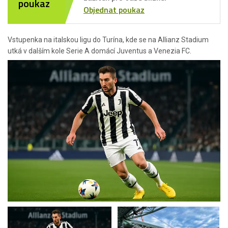
poukaz
Objednat poukaz
Vstupenka na italskou ligu do Turína, kde se na Allianz Stadium
utká v dalším kole Serie A domácí Juventus a Venezia FC.