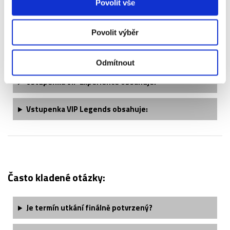
Povolit vše
Vstupenka do sektorů 112, 206, 214 a 215 obsahuje:
Povolit výběr
Vstupenka VIP Lounge obsahuje:
Odmítnout
Vstupenka VIP Experience obsahuje:
Vstupenka VIP Legends obsahuje:
Často kladené otázky:
Je termín utkání finálně potvrzený?