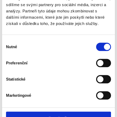
sdílíme se svými partnery pro sociální média, inzerci a
Juventus FC - Venezia
+590 Kč
analýzy. Partneři tyto údaje mohou zkombinovat s
FC - 2. kategorie
dalšími informacemi, které jste jim poskytli nebo které
Juventus FC - Venezia
+1 890 Kč
získali v důsledku toho, že používáte jejich služby.
FC - 2. kategorie -
sektor 112
Výběr
Juventus FC - Venezia
+3 150 Kč
Nutné
souhlasu
FC - 1. kategorie -
sektor 114
Preferenční
Juventus FC - Venezia
+4 730 Kč
FC - VIP Lounge
Statistické
Marketingové
Juventus FC - popis vstupenek ↓