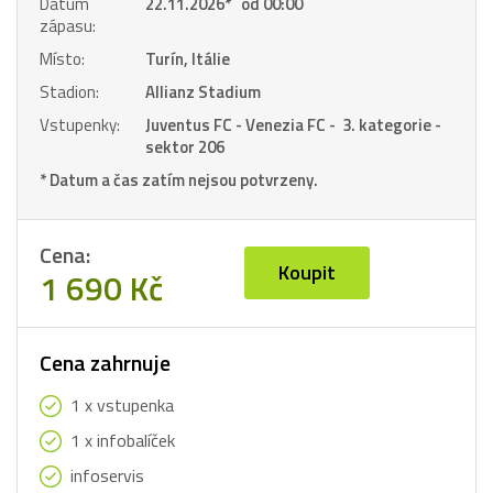
Datum
22.11.2026
*
od 00:00
zápasu:
Místo:
Turín, Itálie
Stadion:
Allianz Stadium
Vstupenky:
Juventus FC - Venezia FC - 3. kategorie -
sektor 206
* Datum a čas zatím nejsou potvrzeny.
Cena:
Koupit
1 690 Kč
Cena zahrnuje
1 x vstupenka
1 x infobalíček
infoservis