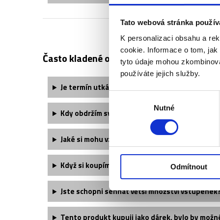
Tato webová stránka použív
K personalizaci obsahu a re
cookie. Informace o tom, jak
Často kladené otázky:
tyto údaje mohou zkombinovat
používáte jejich služby.
Je termín utkání finálně potvrzený?
Výběr
Nutné
souhlasu
Kdy obdržím své vstupenky?
Jaké si mohu vzít oblečení?
Když si koupím dvě vstupenky, budu mít místa 
Odmítnout
Jste schopni sehnat větší množství vstupenek
Tento produkt kupuji jako dárek, bylo by možn