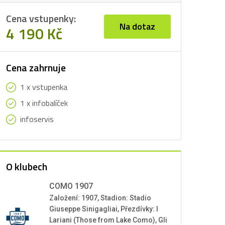
Cena vstupenky:
Na dotaz
4 190 Kč
Cena zahrnuje
1 x vstupenka
1 x infobalíček
infoservis
O klubech
COMO 1907
Založení: 1907, Stadion: Stadio
Giuseppe Sinigagliai, Přezdívky: I
Lariani (Those from Lake Como), Gli