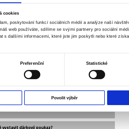
á cookies
klam, poskytování funkcí sociálních médií a analýze naší návšt
 náš web používáte, sdílíme se svými partnery pro sociální média
 s dalšími informacemi, které jste jim poskytli nebo které získa
Preferenční
Statistické
vedle sebe?
Povolit výběr
?
é vystavit dárkový poukaz?