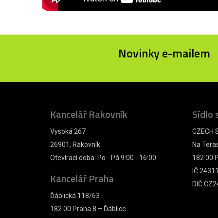
Novinky e-mailem
Kancelář Rakovník
Sídlo 
Vysoká 267
CZECH S
26901, Rakovník
Na Tera
Otevírací doba: Po - Pá 9:00 - 16:00
182 00 P
IČ 2431
Kancelář Praha
DIČ CZ2
Ďáblická 118/63
182 00 Praha 8 – Ďáblice