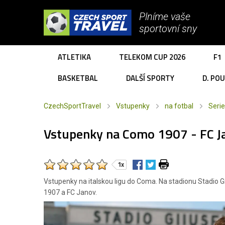
Plníme vaše
sportovní sny
ATLETIKA
TELEKOM CUP 2026
F1
BASKETBAL
DALŠÍ SPORTY
D. PO
CzechSportTravel
Vstupenky
na fotbal
Serie
Vstupenky na Como 1907 - FC J
1x
Vstupenky na italskou ligu do Coma. Na stadionu Stadio G
1907 a FC Janov.