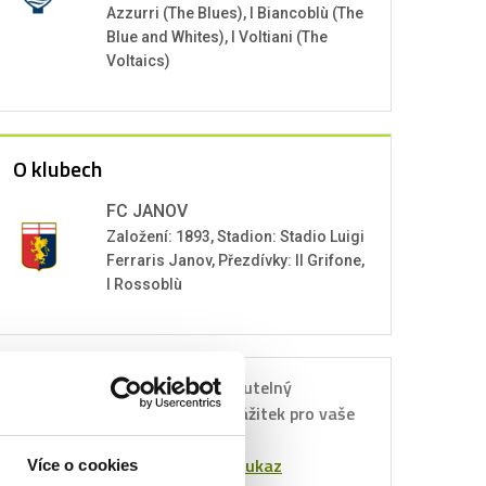
Azzurri (The Blues), I Biancoblù (The
Blue and Whites), I Voltiani (The
Voltaics)
O klubech
FC JANOV
Založení: 1893, Stadion: Stadio Luigi
Ferraris Janov, Přezdívky: Il Grifone,
I Rossoblù
Nezapomenutelný
Dárkový
sportovní zážitek pro vaše
poukaz
blízké.
Objednat poukaz
Více o cookies