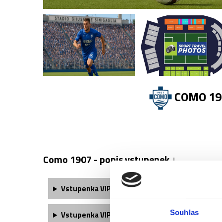
COMO 190
Como 1907 - popis vstupenek ↓
Vstupenka
VIP Yacht - 1. kategorie
obsahuje:
Souhlas
Vstupenka
VIP Yacht - 2. kategorie
obsahuje: