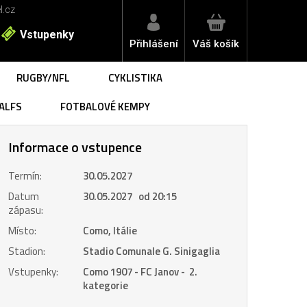
l.cz
Vstupenky
Přihlášení
Váš košík
RUGBY/NFL
CYKLISTIKA
ALFS
FOTBALOVÉ KEMPY
Informace o vstupence
Termín:
30.05.2027
Datum
30.05.2027 od 20:15
zápasu:
Místo:
Como, Itálie
Stadion:
Stadio Comunale G. Sinigaglia
Vstupenky:
Como 1907 - FC Janov - 2.
kategorie