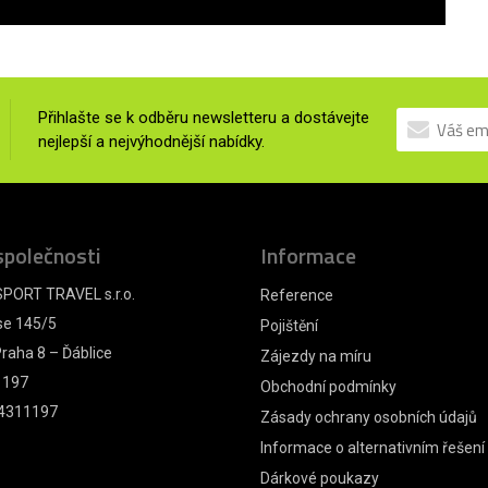
Přihlašte se k odběru newsletteru a dostávejte
nejlepší a nejvýhodnější nabídky.
společnosti
Informace
PORT TRAVEL s.r.o.
Reference
se 145/5
Pojištění
raha 8 – Ďáblice
Zájezdy na míru
1197
Obchodní podmínky
4311197
Zásady ochrany osobních údajů
Informace o alternativním řešení
Dárkové poukazy