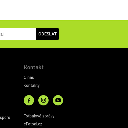
ODESLAT
Kontakt
O nás
Kontakty
Fotbalové zprávy
 sporů
eFotbal.cz