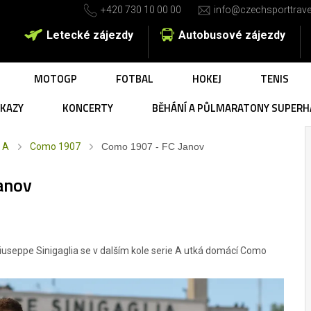
+420 730 10 00 00
info@czechsporttrave
Letecké zájezdy
Autobusové zájezdy
MOTOGP
FOTBAL
HOKEJ
TENIS
UKAZY
KONCERTY
BĚHÁNÍ A PŮLMARATONY SUPERH
 A
Como 1907
Como 1907 - FC Janov
anov
iuseppe Sinigaglia se v dalším kole serie A utká domácí Como