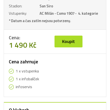
Stadion:
San Siro
Vstupenky:
AC Milán - Como 1907 - 4. kategorie
* Datum a čas zatím nejsou potvrzeny.
Cena:
Koupit
1 490 Kč
Cena zahrnuje
1 x vstupenka
1 x infobalíček
infoservis
O klubech