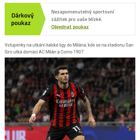
Nezapomenutelný sportovní
Dárkový
zážitek pro vaše blízké.
poukaz
Objednat poukaz
Vstupenky na utkání italské ligy do Milána, kde se na stadionu San
Siro utká domácí AC Milán a Como 1907.