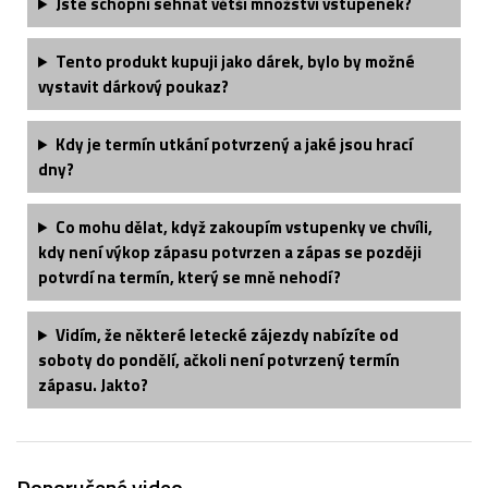
Jste schopni sehnat větší množství vstupenek?
Tento produkt kupuji jako dárek, bylo by možné
vystavit dárkový poukaz?
Kdy je termín utkání potvrzený a jaké jsou hrací
dny?
Co mohu dělat, když zakoupím vstupenky ve chvíli,
kdy není výkop zápasu potvrzen a zápas se později
potvrdí na termín, který se mně nehodí?
Vidím, že některé letecké zájezdy nabízíte od
soboty do pondělí, ačkoli není potvrzený termín
zápasu. Jakto?
Doporučené video