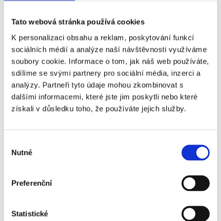
Název
Příplatek
Tato webová stránka používá cookies
AC Milán - Como 1907
+0 Kč
K personalizaci obsahu a reklam, poskytování funkcí
- 4. kategorie
sociálních médií a analýze naší návštěvnosti využíváme
soubory cookie. Informace o tom, jak náš web používáte,
AC Milán - Como 1907
+40 Kč
sdílíme se svými partnery pro sociální média, inzerci a
- 5. kategorie
analýzy. Partneři tyto údaje mohou zkombinovat s
AC Milán - Como 1907
+320 Kč
dalšími informacemi, které jste jim poskytli nebo které
- 3. kategorie
získali v důsledku toho, že používáte jejich služby.
AC Milán - Como 1907
+760 Kč
- 2. kategorie
Výběr
Nutné
AC Milán - Como 1907
+980 Kč
souhlasu
- 4. kategorie
Premium
Preferenční
AC Milán - Como 1907
+2 750 Kč
- 1. kategorie
Statistické