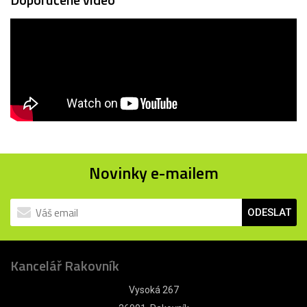
Novinky e-mailem
ODESLAT
Kancelář Rakovník
Vysoká 267