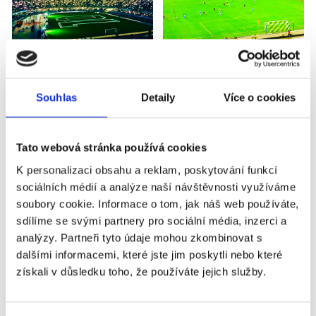
Souhlas
Detaily
Více o cookies
Tato webová stránka používá cookies
SSC NEAPOL - UDINESE CALCIO
K personalizaci obsahu a reklam, poskytování funkcí
sociálních médií a analýze naší návštěvnosti využíváme
soubory cookie. Informace o tom, jak náš web používáte,
sdílíme se svými partnery pro sociální média, inzerci a
Příplatky za vstupenky vyšší kategorie
analýzy. Partneři tyto údaje mohou zkombinovat s
dalšími informacemi, které jste jim poskytli nebo které
získali v důsledku toho, že používáte jejich služby.
Název
Příplatek