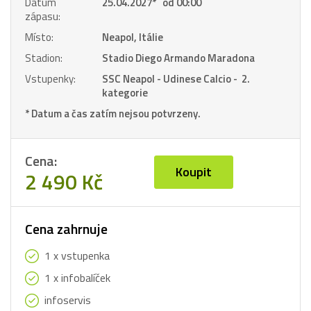
Datum
25.04.2027
*
od 00:00
zápasu:
Místo:
Neapol, Itálie
Stadion:
Stadio Diego Armando Maradona
Vstupenky:
SSC Neapol - Udinese Calcio - 2.
kategorie
* Datum a čas zatím nejsou potvrzeny.
Cena:
Koupit
2 490 Kč
Cena zahrnuje
1 x vstupenka
1 x infobalíček
infoservis