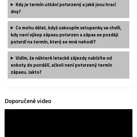
Kdy je termín utkání potvrzený a jaké jsou hrací
dny?
Co mohu dělat, když zakoupím vstupenky ve chvíli,
kdy není výkop zápasu potvrzen a zápas se později
potvrdí na termín, který se mně nehodí?
Vidím, že některé letecké zájezdy nabízíte od
soboty do pondělí, ačkoli není potvrzený termín
zápasu. Jakto?
Doporučené video