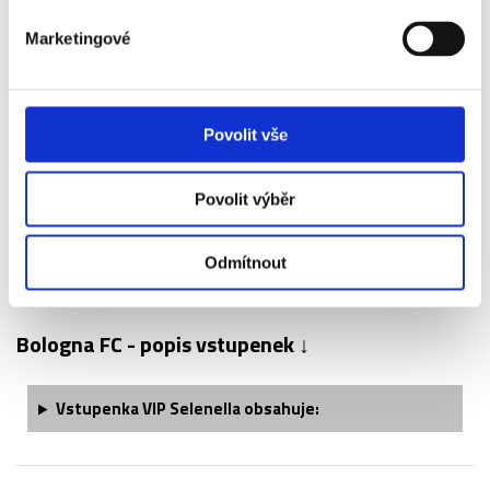
Marketingové
Název
Příplatek
Bologna FC - AC
+820 Kč
Povolit vše
Fiorentina - 1.
kategorie Premium
Povolit výběr
Odmítnout
Bologna FC - popis vstupenek ↓
Vstupenka
VIP Selenella
obsahuje: