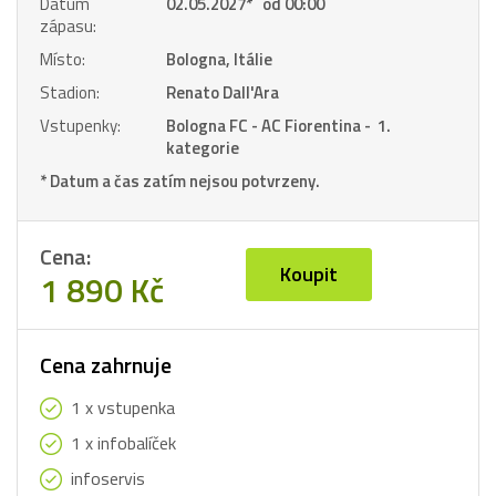
Datum
02.05.2027
*
od 00:00
zápasu:
Místo:
Bologna, Itálie
Stadion:
Renato Dall'Ara
Vstupenky:
Bologna FC - AC Fiorentina - 1.
kategorie
* Datum a čas zatím nejsou potvrzeny.
Cena:
Koupit
1 890 Kč
Cena zahrnuje
1 x vstupenka
1 x infobalíček
infoservis