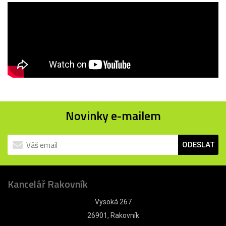
Novinky e-mailem
ODESLAT
Kancelář Rakovník
Vysoká 267
26901, Rakovník