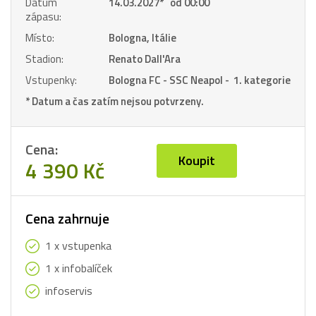
Datum
14.03.2027
*
od 00:00
zápasu:
Místo:
Bologna, Itálie
Stadion:
Renato Dall'Ara
Vstupenky:
Bologna FC - SSC Neapol - 1. kategorie
* Datum a čas zatím nejsou potvrzeny.
Cena:
Koupit
4 390 Kč
Cena zahrnuje
1 x vstupenka
1 x infobalíček
infoservis