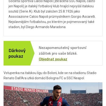
Società Sportiva Calcio Napoli (zkráceně SSC Napoli, často
jen Napoli) je italský fotbalový klub hrající nejvyšší italskou
soutěž (Serie A). Klub byl založen 25.8.1926 jako
Associazione Calcio Napoli průmyslníkem Giorgio Ascarelli.
Nejslavnějším fotbalistou, po kterém je pojmenovaný také
stadion, byl Diego Armando Maradona.
Nezapomenutelný sportovní
Dárkový
zážitek pro vaše blízké.
poukaz
Objednat poukaz
Vstupenka na italskou ligu do Boloni, kde se na stadionu Stadio
Renato Dall'Ara utká domácí Bologna FC a SSC Neapol.