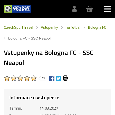
CzechSportTravel
Vstupenky
na fotbal
Bologna FC
Bologna FC - SSC Neapol
Vstupenky na Bologna FC - SSC
Neapol
1x
Informace o vstupence
Termín:
14.03.2027