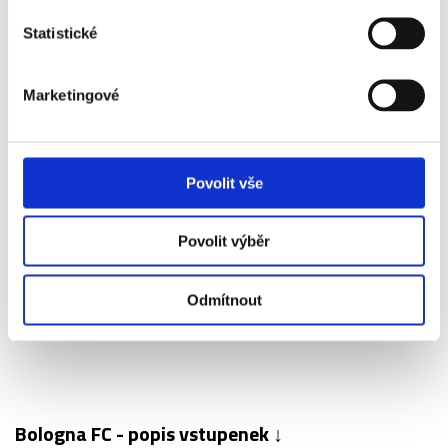
Statistické
BOLOGNA FC - SSC NEAPOL
Marketingové
Příplatky za vstupenky vyšší kategorie
Název
Příplatek
Povolit vše
Bologna FC - SSC
+1 960 Kč
Povolit výběr
Neapol - 1. kategorie
Premium
Odmítnout
Bologna FC - popis vstupenek ↓