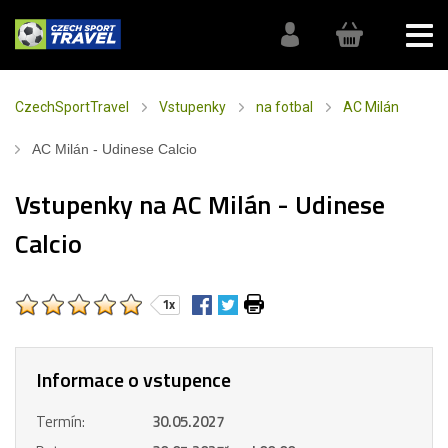
CzechSportTravel
Vstupenky
na fotbal
AC Milán
AC Milán - Udinese Calcio
Vstupenky na AC Milán - Udinese
Calcio
1x
Informace o vstupence
Termín:
30.05.2027