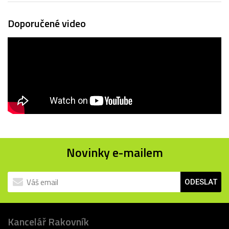
Doporučené video
Novinky e-mailem
ODESLAT
Kancelář Rakovník