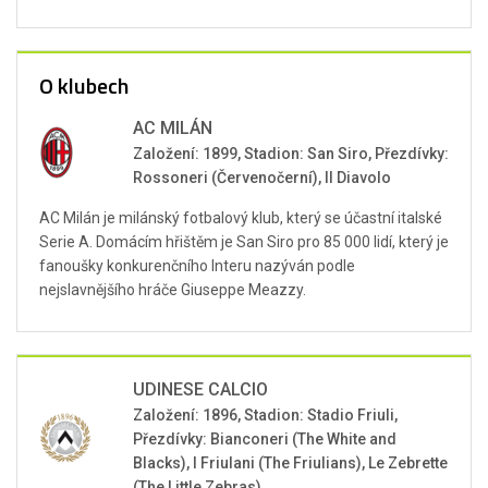
O klubech
AC MILÁN
Založení: 1899, Stadion: San Siro, Přezdívky:
Rossoneri (Červenočerní), Il Diavolo
AC Milán je milánský fotbalový klub, který se účastní italské
Serie A. Domácím hřištěm je San Siro pro 85 000 lidí, který je
fanoušky konkurenčního Interu nazýván podle
nejslavnějšího hráče Giuseppe Meazzy.
UDINESE CALCIO
Založení: 1896, Stadion: Stadio Friuli,
Přezdívky: Bianconeri (The White and
Blacks), I Friulani (The Friulians), Le Zebrette
(The Little Zebras)