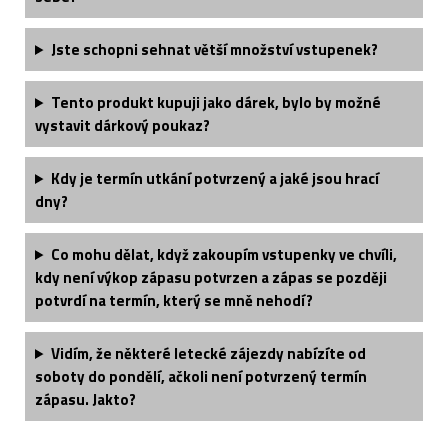
Jste schopni sehnat větší množství vstupenek?
Tento produkt kupuji jako dárek, bylo by možné
vystavit dárkový poukaz?
Kdy je termín utkání potvrzený a jaké jsou hrací
dny?
Co mohu dělat, když zakoupím vstupenky ve chvíli,
kdy není výkop zápasu potvrzen a zápas se později
potvrdí na termín, který se mně nehodí?
Vidím, že některé letecké zájezdy nabízíte od
soboty do pondělí, ačkoli není potvrzený termín
zápasu. Jakto?