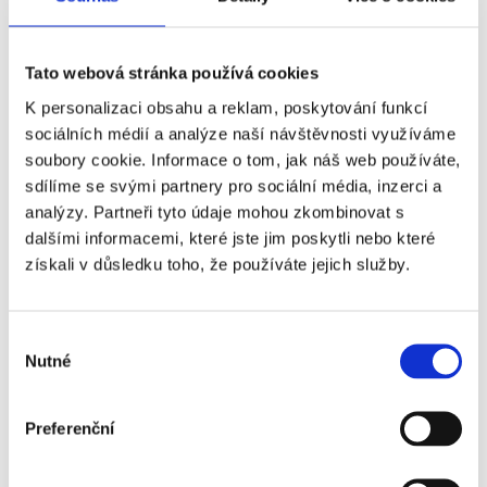
Příplatky za vstupenky vyšší kategorie
Tato webová stránka používá cookies
Název
Příplatek
K personalizaci obsahu a reklam, poskytování funkcí
sociálních médií a analýze naší návštěvnosti využíváme
AC Milán - Udinese
+230 Kč
soubory cookie. Informace o tom, jak náš web používáte,
Calcio - 5. kategorie
sdílíme se svými partnery pro sociální média, inzerci a
AC Milán - Udinese
+320 Kč
analýzy. Partneři tyto údaje mohou zkombinovat s
Calcio - 3. kategorie
dalšími informacemi, které jste jim poskytli nebo které
získali v důsledku toho, že používáte jejich služby.
AC Milán - Udinese
+630 Kč
Calcio - 2. kategorie
AC Milán - Udinese
+1 490 Kč
Výběr
Nutné
Calcio - 4. kategorie
souhlasu
Premium
AC Milán - Udinese
+4 830 Kč
Preferenční
Calcio - 1. kategorie