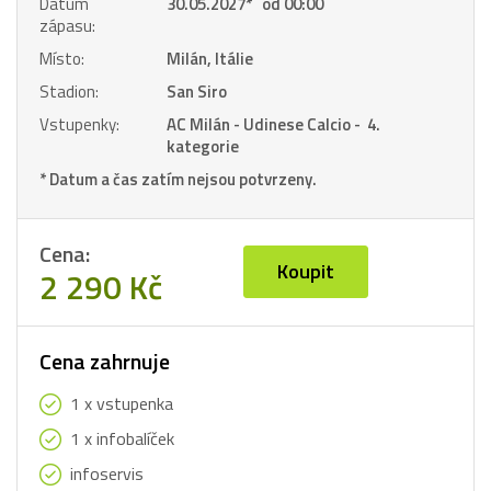
Datum
30.05.2027
*
od 00:00
zápasu:
Místo:
Milán, Itálie
Stadion:
San Siro
Vstupenky:
AC Milán - Udinese Calcio - 4.
kategorie
* Datum a čas zatím nejsou potvrzeny.
Cena:
Koupit
2 290 Kč
Cena zahrnuje
1 x vstupenka
1 x infobalíček
infoservis