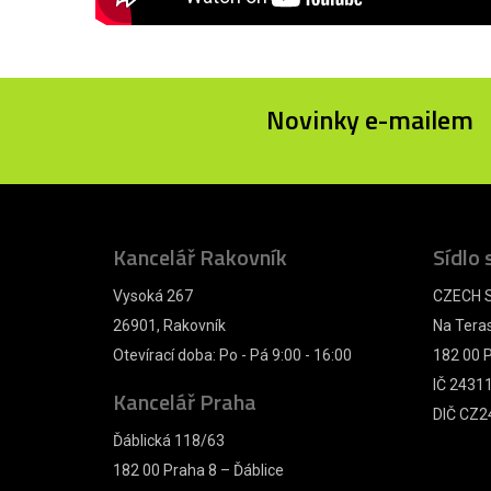
Novinky e-mailem
Kancelář Rakovník
Sídlo 
Vysoká 267
CZECH S
26901, Rakovník
Na Tera
Otevírací doba: Po - Pá 9:00 - 16:00
182 00 P
IČ 2431
Kancelář Praha
DIČ CZ2
Ďáblická 118/63
182 00 Praha 8 – Ďáblice