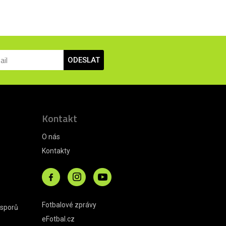
ODESLAT
Kontakt
O nás
Kontakty
Fotbalové zprávy
 sporů
eFotbal.cz