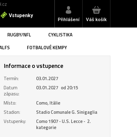
l.cz
Vstupenky
Přihlášení
Váš košík
RUGBY/NFL
CYKLISTIKA
ALFS
FOTBALOVÉ KEMPY
Informace o vstupence
Termín:
03.01.2027
Datum
03.01.2027 od 20:15
zápasu:
Místo:
Como, Itálie
Stadion:
Stadio Comunale G. Sinigaglia
Vstupenky:
Como 1907 - U.S. Lecce - 2.
kategorie