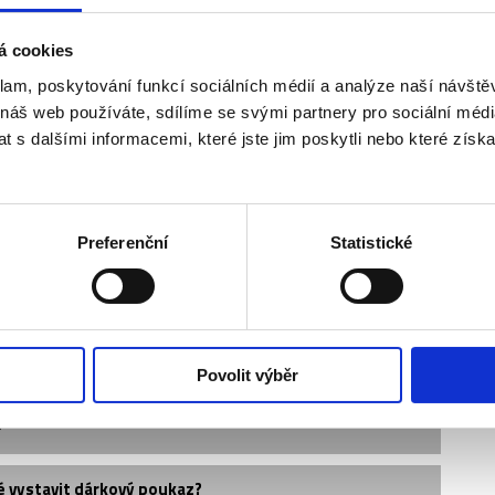
á cookies
klam, poskytování funkcí sociálních médií a analýze naší návšt
 náš web používáte, sdílíme se svými partnery pro sociální média
 s dalšími informacemi, které jste jim poskytli nebo které získa
Preferenční
Statistické
vedle sebe?
Povolit výběr
?
é vystavit dárkový poukaz?