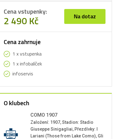
Cena vstupenky:
Na dotaz
2 490 Kč
Cena zahrnuje
1 x vstupenka
1 x infobalíček
infoservis
O klubech
COMO 1907
Založení: 1907, Stadion: Stadio
Giuseppe Sinigagliai, Přezdívky: I
Lariani (Those from Lake Como), Gli