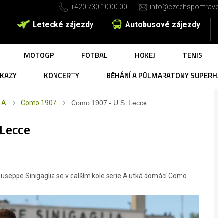
+420 730 10 00 00
info@czechsporttrave
Letecké zájezdy
Autobusové zájezdy
MOTOGP
FOTBAL
HOKEJ
TENIS
UKAZY
KONCERTY
BĚHÁNÍ A PŮLMARATONY SUPERH
 A
Como 1907
Como 1907 - U.S. Lecce
 Lecce
iuseppe Sinigaglia se v dalším kole serie A utká domácí Como