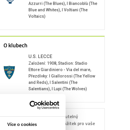
Azzurri (The Blues), I Biancoblù (The
Blue and Whites), I Voltiani (The
Voltaics)
O klubech
U.S. LECCE
Založení: 1908, Stadion: Stadio
Ettore Giardiniero - Via del mare,
Přezdívky: I Giallorossi (The Yellow
and Reds), I Salentini (The
Salentians), I Lupi (The Wolves)
Nezapomenutelný
Dárkový
sportovní zážitek pro vaše
Více o cookies