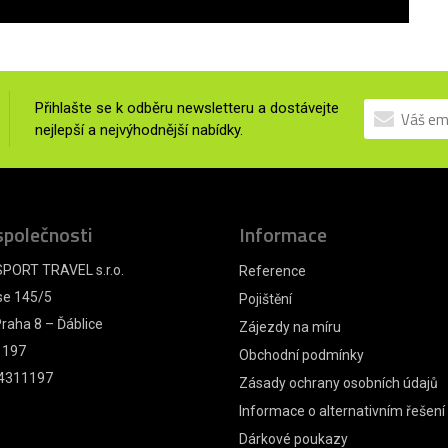
Přihlašte se k odběru newsletteru a dostávejte
nejlepší a nejvýhodnější nabídky.
společnosti
Informace
PORT TRAVEL s.r.o.
Reference
se 145/5
Pojištění
raha 8 – Ďáblice
Zájezdy na míru
1197
Obchodní podmínky
4311197
Zásady ochrany osobních údajů
Informace o alternativním řešení
Dárkové poukazy