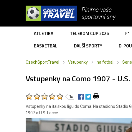
Plníme vaše
sportovní sny
ATLETIKA
TELEKOM CUP 2026
F1
BASKETBAL
DALŠÍ SPORTY
D. PO
CzechSportTravel
Vstupenky
na fotbal
Serie
Vstupenky na Como 1907 - U.S.
1x
Vstupenky na italskou ligu do Coma. Na stadionu Stadio G
1907 a U.S. Lecce.