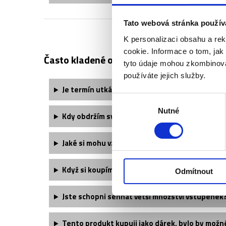
Tato webová stránka použív
K personalizaci obsahu a re
cookie. Informace o tom, jak
Často kladené otázky:
tyto údaje mohou zkombinovat
používáte jejich služby.
Je termín utkání finálně potvrzený?
Výběr
Nutné
souhlasu
Kdy obdržím své vstupenky?
Jaké si mohu vzít oblečení?
Když si koupím dvě vstupenky, budu mít místa 
Odmítnout
Jste schopni sehnat větší množství vstupenek
Tento produkt kupuji jako dárek, bylo by možn