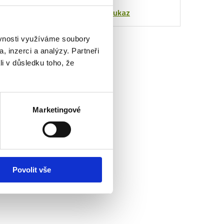
poukaz
blízké.
Objednat poukaz
ěvnosti využíváme soubory
, inzerci a analýzy. Partneři
li v důsledku toho, že
Marketingové
Povolit vše