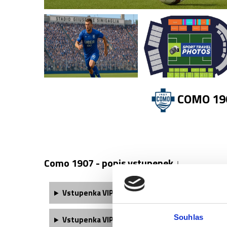
COMO 190
Como 1907 - popis vstupenek ↓
Vstupenka
VIP Yacht - 1. kategorie
obsahuje:
Souhlas
Vstupenka
VIP Yacht - 2. kategorie
obsahuje: