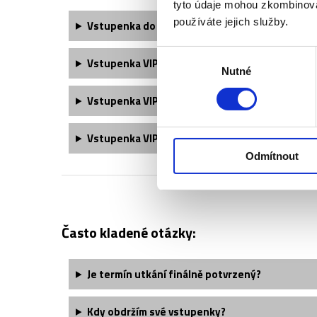
tyto údaje mohou zkombinovat
používáte jejich služby.
Vstupenka do sektorů 112, 206, 214 a 215 obsa
Výběr
Vstupenka VIP Lounge obsahuje:
Nutné
souhlasu
Vstupenka VIP Experience obsahuje:
Vstupenka VIP Legends obsahuje:
Odmítnout
Často kladené otázky:
Je termín utkání finálně potvrzený?
Kdy obdržím své vstupenky?