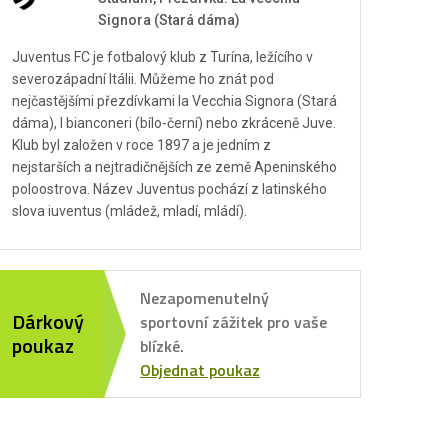
Signora (Stará dáma)
Juventus FC je fotbalový klub z Turína, ležícího v
severozápadní Itálii. Můžeme ho znát pod
nejčastějšími přezdívkami la Vecchia Signora (Stará
dáma), I bianconeri (bílo-černí) nebo zkráceně Juve.
Klub byl založen v roce 1897 a je jedním z
nejstarších a nejtradičnějších ze země Apeninského
poloostrova. Název Juventus pochází z latinského
slova iuventus (mládež, mladí, mládí).
Nezapomenutelný
Dárkový
sportovní zážitek pro vaše
poukaz
blízké.
Objednat poukaz