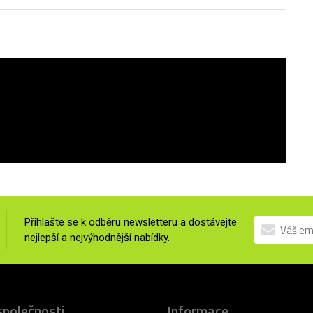
Přihlašte se k odběru newsletteru a dostávejte
nejlepší a nejvýhodnější nabídky.
společnosti
Informace