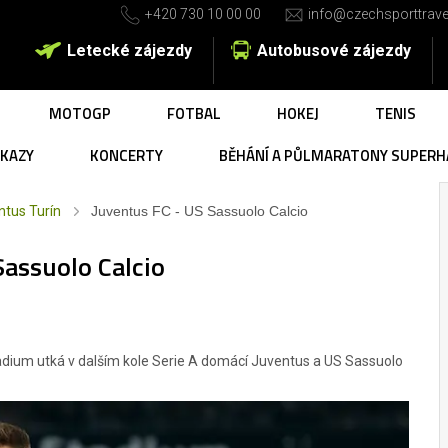
+420 730 10 00 00
info@czechsporttrave
Letecké zájezdy
Autobusové zájezdy
MOTOGP
FOTBAL
HOKEJ
TENIS
UKAZY
KONCERTY
BĚHÁNÍ A PŮLMARATONY SUPERH
ntus Turín
Juventus FC - US Sassuolo Calcio
Sassuolo Calcio
Stadium utká v dalším kole Serie A domácí Juventus a US Sassuolo