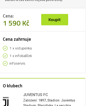
Cena:
Koupit
1 590 Kč
Cena zahrnuje
1 x vstupenka
1 x infobalíček
infoservis
O klubech
JUVENTUS FC
Založení: 1897, Stadion: Juventus
Stadium, Přezdívka: La vecchia