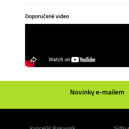
Doporučené video
Novinky e-mailem
Kancelář Rakovník
Sídlo 