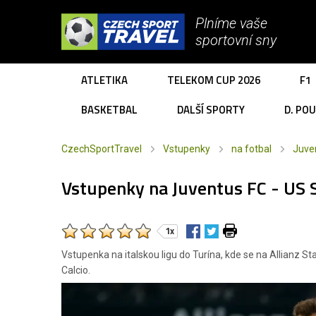
Plníme vaše
sportovní sny
ATLETIKA
TELEKOM CUP 2026
F1
BASKETBAL
DALŠÍ SPORTY
D. PO
CzechSportTravel
Vstupenky
na fotbal
Juve
Vstupenky na Juventus FC - US 
1x
Vstupenka na italskou ligu do Turína, kde se na Allianz 
Calcio.