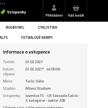
l.cz
Vstupenky
Přihlášení
Váš košík
RUGBY/NFL
CYKLISTIKA
ALFS
FOTBALOVÉ KEMPY
Informace o vstupence
Termín:
07.02.2027
Datum
07.02.2027
*
od 00:00
zápasu:
Místo:
Turín, Itálie
Stadion:
Allianz Stadium
Vstupenky:
Juventus FC - US Sassuolo Calcio -
3. kategorie - sektor 206
* Datum a čas zatím nejsou potvrzeny.