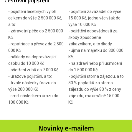
Cestovní pojištění
- pojištění léčebných výloh
- pojištění zavazadel do výše
celkem do výše 2 500 000 Kč,
15 000 Kč, jedna věc však do
a to:
výše 10 000 Kč
- zdravotní péče do 2 500 000
- pojištění odpovědnosti za
Kč,
škody způsobené
- repatriace a převoz do 2 500
zákazníkem, a to škody
000 Kč
- újma na majetku do 300 000
- náklady na doprovázející
Kč,
osobu do 10 000 Kč
- na zdraví nebo při usmrcení
- ošetření zubů do 7 000 Kč
do 1 500 000 Kč
- úrazové pojištění, a to:
- pojištění storna zájezdu, a to
- trvalé následky úrazu do
80 % poplatků za storno
výše 200 000 Kč
zájezdu do výše 80 % z ceny
- smrt následkem úrazu do
zájezdu, maximálně 15 000
100 000 Kč
Kč
Novinky e-mailem