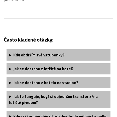
představám.
Často kladené otázky:
Kdy obdržím své vstupenky?
Jak se dostanu z letiště na hotel?
Jak se dostanu z hotelu na stadion?
Jak to funguje, když si objednám transfer z/na
letiště předem?
Když si koupím zájezd pro dva, budu mít místa vedle