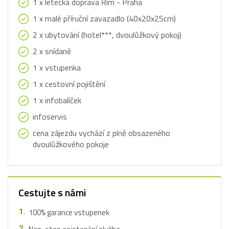
1 x letecká doprava Řím - Praha
1 x malé příruční zavazadlo (40x20x25cm)
2 x ubytování (hotel***, dvoulůžkový pokoj)
2 x snídaně
1 x vstupenka
1 x cestovní pojištění
1 x infobalíček
infoservis
cena zájezdu vychází z plně obsazeného
dvoulůžkového pokoje
Cestujte s námi
100% garance vstupenek