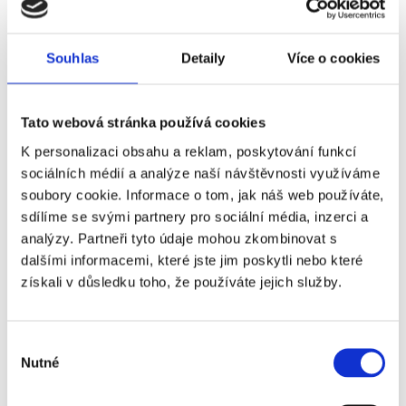
- individuální volno (doporučujeme
prohlídku Říma a jeho nejzajímavějších
Souhlas
Detaily
Více o cookies
památek:
Koloseum, Forum Romanum,
Vatikán - bazilika a náměstí sv. Petra,
Fontána Di Trevi, Španělské schody,
Tato webová stránka používá cookies
Monument to Victor Emmanuel II,
Palazzo Venezia - muzeum umění...)
K personalizaci obsahu a reklam, poskytování funkcí
sociálních médií a analýze naší návštěvnosti využíváme
soubory cookie. Informace o tom, jak náš web používáte,
- snídaně
sdílíme se svými partnery pro sociální média, inzerci a
- individuální přesun k tenisovému areálu
analýzy. Partneři tyto údaje mohou zkombinovat s
Foro Italico
- zápasy začínají ve 11:00
dalšími informacemi, které jste jim poskytli nebo které
-
hlavní program dne:
11:00 - kvalifikace a
získali v důsledku toho, že používáte jejich služby.
Středa
1. kolo mužské a ženské
05.05.
dvouhry (možnost doobjednat vstupenky
vyšší kategorie, či večerní session)
Výběr
- po skončení hracího dne individuální
Nutné
souhlasu
přesun na hotel