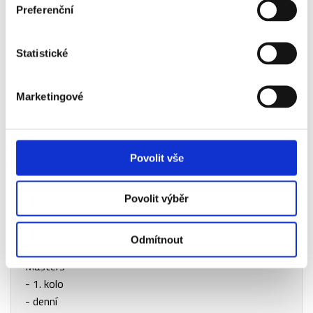
Preferenční
- snídaně
- odhlášení z hotelu
Statistické
- individuální program
Čtvrtek
06.05.
- individuální transfer na letiště
Marketingové
- v odpoledních hodinách
odlet z Říma do
Prahy
Povolit vše
Příplatky za vstupenky vyšší kategorie
Povolit výběr
Název
Dostupnost
Příplatek
Odmítnout
Řím
Ano
+380 Kč
Masters
- 1. kolo
- denní