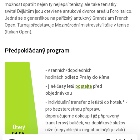
možnost spatřit nejen ty nejlepší tenisty, ale také tenistky
světa! Dějištěm jsou otevřené antukové dvorce areálu Foro Italico.
Jedná se o generálkou na pařížský antukový Grandslam French
Open. Turnaj představuje Mezinárodní mistrovství Itálie v tenise
(Italian Open).
Předpokládaný program
- v ranních/dopoledních
hodinách
odlet z Prahy do Říma
- jiné časy letů
poptejte
před
objednávkou
- individuální transfer z letiště do hotelu* -
pro bezstarostnou přepravu
doporučujeme dokoupit již připravený
transferový balíček, viz doplňkové služby
Úterý
níže (nejrychlejší a nejpohodlnější je vlak)
04.05.
- ubytování v hotelu